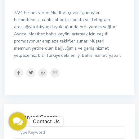
7/24 hizmet veren Mostbet çevrimiçi müşteri
hizmetlerimiz, canlı sohbet, e-posta ve Telegram
aracılığıyla ihtiyaç duyulduğunda hızlı yardım sağlar.
Ayrıca, Mostbet bahis keyfini artırmak için çeşitli
promosyonlar empieza teklifler sunar. Müşteri
memnuniyetine olan bağlılığımız ve geniş hizmet
yelpazemiz, bizi Türkiye’deki en iyi bahis hizmeti yapar.
Advanced Search
Contact
Us