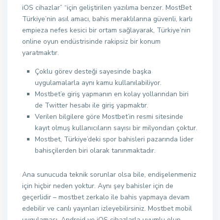
iOS cihazlar” “için geliştirilen yazılıma benzer. MostBet
Türkiye’nin asıl amacı, bahis meraklılarına güvenli, karlı
empieza nefes kesici bir ortam sağlayarak, Türkiye’nin
online oyun endüstrisinde rakipsiz bir konum
yaratmaktır.
Çoklu görev desteği sayesinde başka
uygulamalarla aynı kamu kullanılabiliyor.
Mostbet’e giriş yapmanın en kolay yollarından biri
de Twitter hesabı ile giriş yapmaktır.
Verilen bilgilere göre Mostbet’in resmi sitesinde
kayıt olmuş kullanıcıların sayısı bir milyondan çoktur.
Mostbet, Türkiye’deki spor bahisleri pazarında lider
bahisçilerden biri olarak tanınmaktadır.
Ana sunucuda teknik sorunlar olsa bile, endişelenmeniz
için hiçbir neden yoktur. Aynı şey bahisler için de
geçerlidir – mostbet zerkalo ile bahis yapmaya devam
edebilir ve canlı yayınları izleyebilirsiniz. Mostbet mobil
uygulaması, Android ve iOS cihazlarla uyumlu olup,