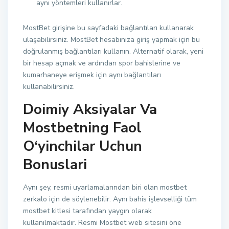
aynı yöntemleri kullanırlar.
MostBet girişine bu sayfadaki bağlantıları kullanarak
ulaşabilirsiniz. MostBet hesabınıza giriş yapmak için bu
doğrulanmış bağlantıları kullanın. Alternatif olarak, yeni
bir hesap açmak ve ardından spor bahislerine ve
kumarhaneye erişmek için aynı bağlantıları
kullanabilirsiniz.
Doimiy Aksiyalar Va
Mostbetning Faol
O‘yinchilar Uchun
Bonuslari
Aynı şey, resmi uyarlamalarından biri olan mostbet
zerkalo için de söylenebilir. Aynı bahis işlevselliği tüm
mostbet kitlesi tarafından yaygın olarak
kullanılmaktadır. Resmi Mostbet web sitesini öne