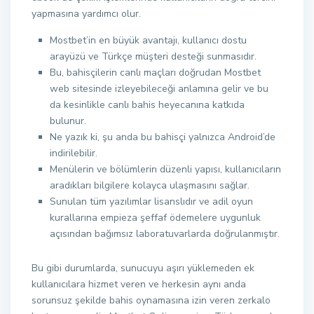
yapmasına yardımcı olur.
Mostbet’in en büyük avantajı, kullanıcı dostu
arayüzü ve Türkçe müşteri desteği sunmasıdır.
Bu, bahisçilerin canlı maçları doğrudan Mostbet
web sitesinde izleyebileceği anlamına gelir ve bu
da kesinlikle canlı bahis heyecanına katkıda
bulunur.
Ne yazık ki, şu anda bu bahisçi yalnızca Android’de
indirilebilir.
Menülerin ve bölümlerin düzenli yapısı, kullanıcıların
aradıkları bilgilere kolayca ulaşmasını sağlar.
Sunulan tüm yazılımlar lisanslıdır ve adil oyun
kurallarına empieza şeffaf ödemelere uygunluk
açısından bağımsız laboratuvarlarda doğrulanmıştır.
Bu gibi durumlarda, sunucuyu aşırı yüklemeden ek
kullanıcılara hizmet veren ve herkesin aynı anda
sorunsuz şekilde bahis oynamasına izin veren zerkalo