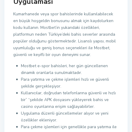
Uygulaması
Kumarhanede veya spor bahislerinde kullanılabilecek
en büyük hoşgeldin bonusunu almak için kaydolurken
kodu kullanın. Mostbet’in yukarıdaki özellikleri,
platformun neden Türkiye’deki bahis severler arasında
popüler olduğunu göstermektedir. Lisanslı yapısı, mobil
uyumluluğu ve geniş bonus seçenekleri ile Mostbet,
güvenli ve keyifli bir oyun deneyimi sunar.
Mostbet e-spor bahisleri, her gün güncellenen
dinamik oranlarla sunulmaktadır.
Para yatırma ve çekme işlemleri hızlı ve güvenli
şekilde gerçekleşiyor.
Kullanıcılar, doğrudan telefonlarına güvenli ve hızlı
bir” “şekilde APK dosyasını yükleyerek bahis ve
casino oyunlarına erişim sağlayabilirler.
Uygulama düzenli güncellemeler alıyor ve yeni
özellikler ekleniyor.
Para çekme işlemleri için genellikle para yatırma ile