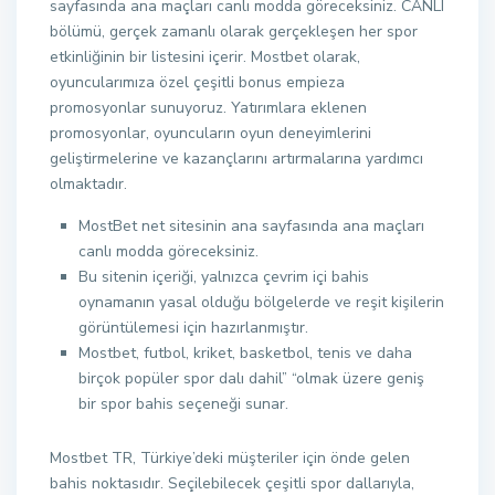
sayfasında ana maçları canlı modda göreceksiniz. CANLI
bölümü, gerçek zamanlı olarak gerçekleşen her spor
etkinliğinin bir listesini içerir. Mostbet olarak,
oyuncularımıza özel çeşitli bonus empieza
promosyonlar sunuyoruz. Yatırımlara eklenen
promosyonlar, oyuncuların oyun deneyimlerini
geliştirmelerine ve kazançlarını artırmalarına yardımcı
olmaktadır.
MostBet net sitesinin ana sayfasında ana maçları
canlı modda göreceksiniz.
Bu sitenin içeriği, yalnızca çevrim içi bahis
oynamanın yasal olduğu bölgelerde ve reşit kişilerin
görüntülemesi için hazırlanmıştır.
Mostbet, futbol, kriket, basketbol, tenis ve daha
birçok popüler spor dalı dahil” “olmak üzere geniş
bir spor bahis seçeneği sunar.
Mostbet TR, Türkiye’deki müşteriler için önde gelen
bahis noktasıdır. Seçilebilecek çeşitli spor dallarıyla,