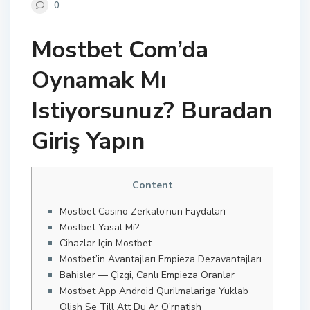
0
Mostbet Com’da
Oynamak Mı
Istiyorsunuz? Buradan
Giriş Yapın
Content
Mostbet Casino Zerkalo’nun Faydaları
Mostbet Yasal Mı?
Cihazlar Için Mostbet
Mostbet’in Avantajları Empieza Dezavantajları
Bahisler — Çizgi, Canlı Empieza Oranlar
Mostbet App Android Qurilmalariga Yuklab
Olish Se Till Att Du Är O’rnatish