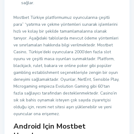
sağlar.
Mostbet Türkiye platformumuz oyuncularına çeşitli
para” “yatırma ve çekme yöntemleri sunarak işlemlerini
hızlı ve kolay bir şekilde tamamlamalarına olanak
tanıyor. Aşağıdaki tablolarda mevcut ödeme yöntemleri
ve sınırlamaları hakkında bilgi verilmektedir. Mostbet
Casino, Türkiye’deki oyunculara 2000’den fazla slot
oyunu ve çeşitli masa oyunları sunmaktadır. Platform,
blackjack, rulet, bakara ve online poker gibi popüler
gambling establishment seçenekleriyle zengin bir oyun
deneyimi sağlamaktadır. Oyunlar, NetEnt, Sensible Play,
Microgaming empieza Evolution Gaming gibi 60’tan
fazla sağlayıcı tarafından desteklenmektedir. Casino’in
sık sık bahis oynamak isteyen çok sayıda ziyaretçisi
olduğu için, resmi net sitesi aşırı yüklenebilir ve yeni
oyuncular ona erişemez.
Android Için Mostbet