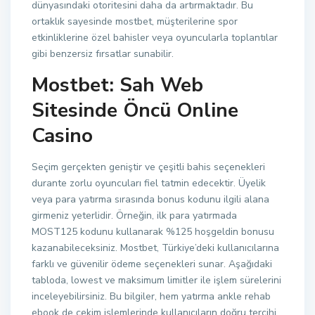
dünyasındaki otoritesini daha da artırmaktadır. Bu
ortaklık sayesinde mostbet, müşterilerine spor
etkinliklerine özel bahisler veya oyuncularla toplantılar
gibi benzersiz fırsatlar sunabilir.
Mostbet: Sah Web
Sitesinde Öncü Online
Casino
Seçim gerçekten geniştir ve çeşitli bahis seçenekleri
durante zorlu oyuncuları fiel tatmin edecektir. Üyelik
veya para yatırma sırasında bonus kodunu ilgili alana
girmeniz yeterlidir. Örneğin, ilk para yatırmada
MOST125 kodunu kullanarak %125 hoşgeldin bonusu
kazanabileceksiniz. Mostbet, Türkiye’deki kullanıcılarına
farklı ve güvenilir ödeme seçenekleri sunar. Aşağıdaki
tabloda, lowest ve maksimum limitler ile işlem sürelerini
inceleyebilirsiniz. Bu bilgiler, hem yatırma ankle rehab
ebook de çekim işlemlerinde kullanıcıların doğru tercihi