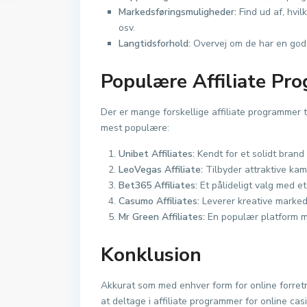
Markedsføringsmuligheder:
Find ud af, hvil
osv.
Langtidsforhold:
Overvej om de har en god t
Populære Affiliate Pr
Der er mange forskellige affiliate programmer t
mest populære:
Unibet Affiliates:
Kendt for et solidt brand
LeoVegas Affiliate:
Tilbyder attraktive ka
Bet365 Affiliates:
Et pålideligt valg med et
Casumo Affiliates:
Leverer kreative markeds
Mr Green Affiliates:
En populær platform m
Konklusion
Akkurat som med enhver form for online forretni
at deltage i affiliate programmer for online ca