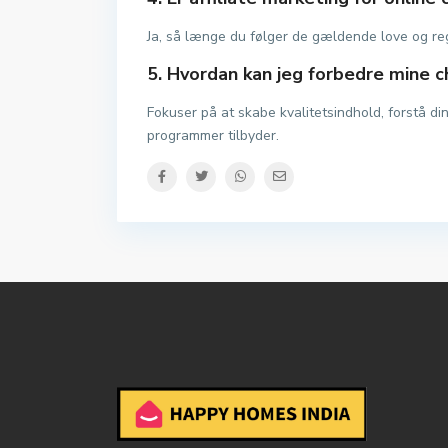
Ja, så længe du følger de gældende love og regl
5. Hvordan kan jeg forbedre mine ch
Fokuser på at skabe kvalitetsindhold, forstå d
programmer tilbyder.