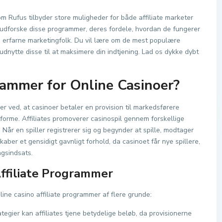
m Rufus tilbyder store muligheder for både affiliate marketer
t udforske disse programmer, deres fordele, hvordan de fungerer
g erfarne marketingfolk. Du vil lære om de mest populære
dnytte disse til at maksimere din indtjening. Lad os dykke dybt
rammer for Online Casinoer?
er ved, at casinoer betaler en provision til markedsførere
platforme. Affiliates promoverer casinospil gennem forskellige
Når en spiller registrerer sig og begynder at spille, modtager
kaber et gensidigt gavnligt forhold, da casinoet får nye spillere,
ngsindsats.
Affiliate Programmer
line casino affiliate programmer af flere grunde:
tegier kan affiliates tjene betydelige beløb, da provisionerne