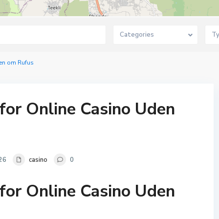
Categories
T
den om Rufus
 for Online Casino Uden
26
casino
0
 for Online Casino Uden