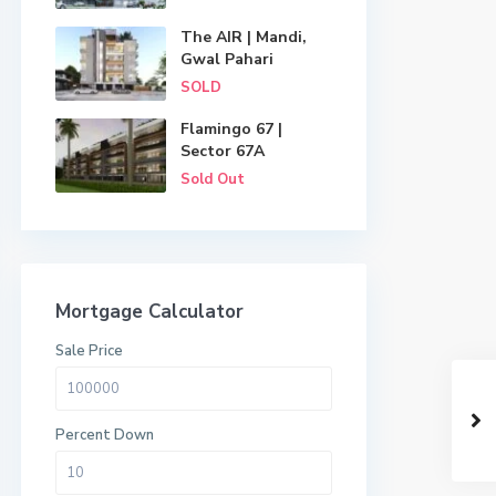
The AIR | Mandi,
Gwal Pahari
SOLD
Flamingo 67 |
Sector 67A
Sold Out
Mortgage Calculator
Sale Price
Percent Down