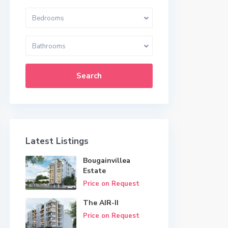
Bedrooms
Bathrooms
Search
Latest Listings
Bougainvillea
Estate
Price on Request
The AIR-II
Price on Request