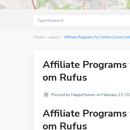
Home
casino
Affiliate Programs for Online Casino U
Affiliate Programs
om Rufus
Posted by HappyHomes on February 23, 20
Affiliate Programs
om Rufus