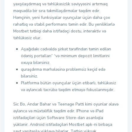
yaxşılaşdırmaq və təhlükəsizlik səviyyəsini artırmaq
məqsədilə bir sıra təkmilləşdirmələr təqdim edir.
Həmçinin, yeni funksiyalar oyunçular üçün daha çox
rahatlıq və stabil performans təmin edir. Bu yeniliklərlə
Mostbet tətbiqi daha istifadəçi dostu, interaktiv və
təhlükəsiz olur.
Aşağıdakı cədvəldə şirkət tərəfindən təmin edilən
ödəniş portalları” “və minimum depozit limitlərini
oxuya bilərsiniz.
quraşdırma mərhələsinə problemsiz keçid edə
bilərsiniz.
Platforma bütün oyunçular üçün etibarlı, təhlükəsiz
və əyləncəli təcrübə təqdim etməyə fokuslanmışdır.
Sic Bo, Andar Bahar və Teenage Patti kimi oyunlar əlavə
əyləncə və müxtəliflik təqdim edir. IPhone və iPad
istifadəçiləri üçün Software Store-dan asanlıqla
yüklənir. Android istifadəçiləri Mostbet apk-ni birbaşa
sayt vasitəsilə yükləyə bilərlər. Tətbiq yüksək