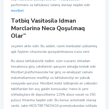
performans və təhlükəsiz ödəniş dəstəyi təqdim edir
mostbet
.
Tətbiq Vasitəsilə Idman
Mərclərinə Necə Qoşulmaq
Olar”
seçimini aktiv edin. Bu addım, rəsmi mənbədən yüklənmiş
apk faylının cihazınızda quraşdırılmasına icazə verir.
Bu əlavə təhlükəsizlik tədbiri, sizin icazəniz olmadan
hesabınıza giriş cəhdlərinin qarşısını almağa kömək edir.
Mostbet platformasında hər giriş və əməliyyat zamanı
məlumatlarınızın məxfiliyi və təhlükəsizliyi ən yüksək
səviyyədə qorunur. Mostbet mobil tətbiqində ən cəlbedici
təkliflərdən biri xoş gəldin bonusudur, hansı ki yeni
istifadəçilərə ilk depozitlərinə 125% əlavə vəsait və 250
pulsuz fırlanma təqdim edir. Bu bonus avtomatik olaraq
verilir, lakin MOSTBETNOW24 promokodundan istifadə