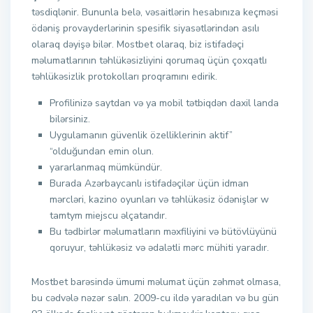
təsdiqlənir. Bununla belə, vəsaitlərin hesabınıza keçməsi
ödəniş provayderlərinin spesifik siyasətlərindən asılı
olaraq dəyişə bilər. Mostbet olaraq, biz istifadəçi
məlumatlarının təhlükəsizliyini qorumaq üçün çoxqatlı
təhlükəsizlik protokolları proqramını edirik.
Profilinizə saytdan və ya mobil tətbiqdən daxil landa
bilərsiniz.
Uygulamanın güvenlik özelliklerinin aktif”
“olduğundan emin olun.
yararlanmaq mümkündür.
Burada Azərbaycanlı istifadəçilər üçün idman
mərcləri, kazino oyunları və təhlükəsiz ödənişlər w
tamtym miejscu əlçatandır.
Bu tədbirlər məlumatların məxfiliyini və bütövlüyünü
qoruyur, təhlükəsiz və ədalətli mərc mühiti yaradır.
Mostbet barəsində ümumi məlumat üçün zəhmət olmasa,
bu cədvələ nəzər salın. 2009-cu ildə yaradılan və bu gün