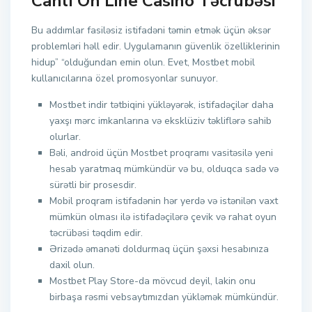
Canlı On Line Casino Təcrübəsi
Bu addımlar fasiləsiz istifadəni təmin etmək üçün əksər
problemləri həll edir. Uygulamanın güvenlik özelliklerinin
hidup” “olduğundan emin olun. Evet, Mostbet mobil
kullanıcılarına özel promosyonlar sunuyor.
Mostbet indir tətbiqini yükləyərək, istifadəçilər daha
yaxşı mərc imkanlarına və eksklüziv təkliflərə sahib
olurlar.
Bəli, android üçün Mostbet proqramı vasitəsilə yeni
hesab yaratmaq mümkündür və bu, olduqca sadə və
sürətli bir prosesdir.
Mobil proqram istifadənin hər yerdə və istənilən vaxt
mümkün olması ilə istifadəçilərə çevik və rahat oyun
təcrübəsi təqdim edir.
Ərizədə əmanəti doldurmaq üçün şəxsi hesabınıza
daxil olun.
Mostbet Play Store-da mövcud deyil, lakin onu
birbaşa rəsmi vebsaytımızdan yükləmək mümkündür.