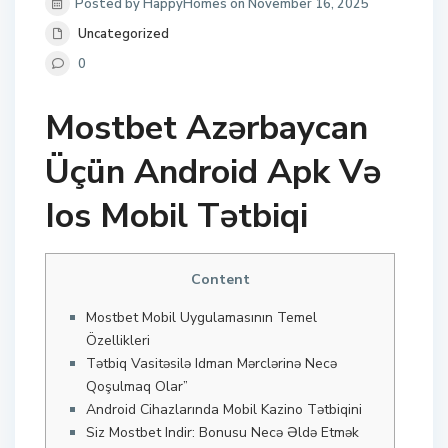
Posted by HappyHomes on November 16, 2025
Uncategorized
0
Mostbet Azərbaycan
Üçün Android Apk Və
Ios Mobil Tətbiqi
Content
Mostbet Mobil Uygulamasının Temel
Özellikleri
Tətbiq Vasitəsilə Idman Mərclərinə Necə
Qoşulmaq Olar”
Android Cihazlarında Mobil Kazino Tətbiqini
Siz Mostbet Indir: Bonusu Necə Əldə Etmək