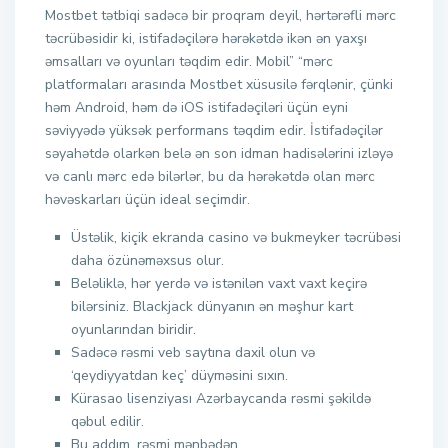
Mostbet tətbiqi sadəcə bir proqram deyil, hərtərəfli mərc
təcrübəsidir ki, istifadəçilərə hərəkətdə ikən ən yaxşı
əmsalları və oyunları təqdim edir. Mobil” “mərc
platformaları arasında Mostbet xüsusilə fərqlənir, çünki
həm Android, həm də iOS istifadəçiləri üçün eyni
səviyyədə yüksək performans təqdim edir. İstifadəçilər
səyahətdə olarkən belə ən son idman hadisələrini izləyə
və canlı mərc edə bilərlər, bu da hərəkətdə olan mərc
həvəskarları üçün ideal seçimdir.
Üstəlik, kiçik ekranda casino və bukmeyker təcrübəsi
daha özünəməxsus olur.
Beləliklə, hər yerdə və istənilən vaxt vaxt keçirə
bilərsiniz. Blackjack dünyanın ən məşhur kart
oyunlarından biridir.
Sadəcə rəsmi veb saytına daxil olun və
‘qeydiyyatdan keç’ düyməsini sıxın.
Kürasao lisenziyası Azərbaycanda rəsmi şəkildə
qəbul edilir.
Bu addım, rəsmi mənbədən