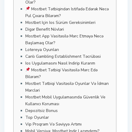
Olar?
Mostbet Tətbiqindən Istifadə Edərək Necə
Pul Çıxara Bilərəm?
Mostbet Için Ios Sürüm Gereksinimleri
Digər Benefit Növləri
Mostbet App Vasitəsilə Mərc Etməyə Necə
Başlamaq Olar?
Lotereya Oyunları
Canlı Gambling Establishment Təcrübəsi
Ios Uygulamasını Nasıl Indirip Kurarım
Mostbet Tətbiqi Vasitəsilə Mərc Edə
Bilərəm?
Mostbet Tətbiqi Vasitəsilə Oyunlar Və İdman
Mərcləri
Mostbet Mobil Uygulamasında Güvenlik Ve
Kullanıcı Koruması
Depozitsiz Bonus
Top Oyunlar
Vip Proqram Və Səviyyə Artımı
Mobil Versiya: Mostbet Indir Lazımdırmı?