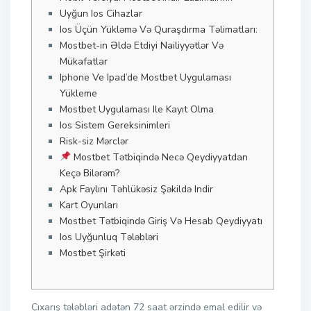
Uyğun Ios Cihazlar
Ios Üçün Yükləmə Və Quraşdırma Təlimatları:
Mostbet-in Əldə Etdiyi Nailiyyətlər Və
Mükafatlar
Iphone Ve Ipad’de Mostbet Uygulaması
Yükleme
Mostbet Uygulaması Ile Kayıt Olma
Ios Sistem Gereksinimleri
Risk-siz Mərclər
Mostbet Tətbiqində Necə Qeydiyyatdan
Keçə Bilərəm?
Apk Faylını Təhlükəsiz Şəkildə Indir
Kart Oyunları
Mostbet Tətbiqində Giriş Və Hesab Qeydiyyatı
Ios Uyğunluq Tələbləri
Mostbet Şirkəti
Çıxarış tələbləri adətən 72 saat ərzində emal edilir və