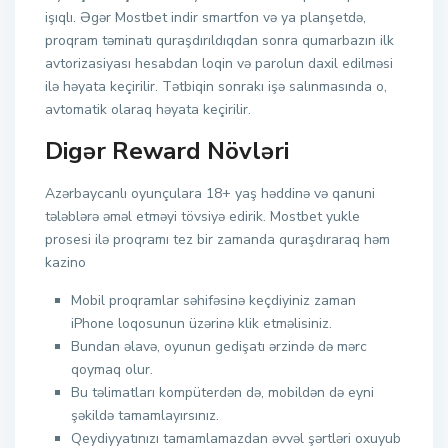
işıqlı. Əgər Mostbet indir smartfon və ya planşetdə,
proqram təminatı quraşdırıldıqdan sonra qumarbazın ilk
avtorizasiyası hesabdan loqin və parolun daxil edilməsi
ilə həyata keçirilir. Tətbiqin sonrakı işə salınmasında o,
avtomatik olaraq həyata keçirilir.
Digər Reward Növləri
Azərbaycanlı oyunçulara 18+ yaş həddinə və qanuni
tələblərə əməl etməyi tövsiyə edirik. Mostbet yukle
prosesi ilə proqramı tez bir zamanda quraşdıraraq həm
kazino
Mobil proqramlar səhifəsinə keçdiyiniz zaman
iPhone loqosunun üzərinə klik etməlisiniz.
Bundan əlavə, oyunun gedişatı ərzində də mərc
qoymaq olur.
Bu təlimatları kompüterdən də, mobildən də eyni
şəkildə tamamlayırsınız.
Qeydiyyatınızı tamamlamazdan əvvəl şərtləri oxuyub