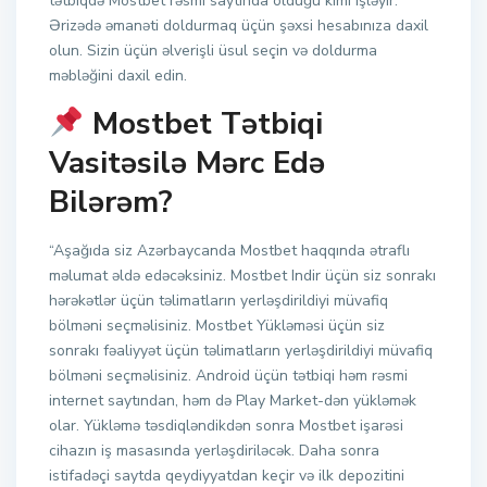
tətbiqdə Mostbet rəsmi saytında olduğu kimi işləyir.
Ərizədə əmanəti doldurmaq üçün şəxsi hesabınıza daxil
olun. Sizin üçün əlverişli üsul seçin və doldurma
məbləğini daxil edin.
Mostbet Tətbiqi
Vasitəsilə Mərc Edə
Bilərəm?
“Aşağıda siz Azərbaycanda Mostbet haqqında ətraflı
məlumat əldə edəcəksiniz. Mostbet Indir üçün siz sonrakı
hərəkətlər üçün təlimatların yerləşdirildiyi müvafiq
bölməni seçməlisiniz. Mostbet Yükləməsi üçün siz
sonrakı fəaliyyət üçün təlimatların yerləşdirildiyi müvafiq
bölməni seçməlisiniz. Android üçün tətbiqi həm rəsmi
internet saytından, həm də Play Market-dən yükləmək
olar. Yükləmə təsdiqləndikdən sonra Mostbet işarəsi
cihazın iş masasında yerləşdiriləcək. Daha sonra
istifadəçi saytda qeydiyyatdan keçir və ilk depozitini