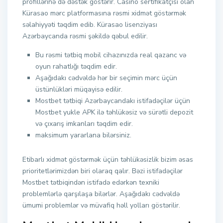
profillərinə də dəstək göstərir. Casino sertifikatçısı olan
Kürasao mərc platformasına rəsmi xidmət göstərmək
səlahiyyəti təqdim edib. Kürasao lisenziyası
Azərbaycanda rəsmi şəkildə qəbul edilir.
Bu rəsmi tətbiq mobil cihazınızda real qazanc və
oyun rahatlığı təqdim edir.
Aşağıdakı cədvəldə hər bir seçimin mərc üçün
üstünlükləri müqayisə edilir.
Mostbet tətbiqi Azərbaycandakı istifadəçilər üçün
Mostbet yukle APK ilə təhlükəsiz və sürətli depozit
və çıxarış imkanları təqdim edir.
maksimum yararlana bilərsiniz.
Etibarlı xidmət göstərmək üçün təhlükəsizlik bizim əsas
prioritetlərimizdən biri olaraq qalır. Bəzi istifadəçilər
Mostbet tətbiqindən istifadə edərkən texniki
problemlərlə qarşılaşa bilərlər. Aşağıdakı cədvəldə
ümumi problemlər və müvafiq həll yolları göstərilir.