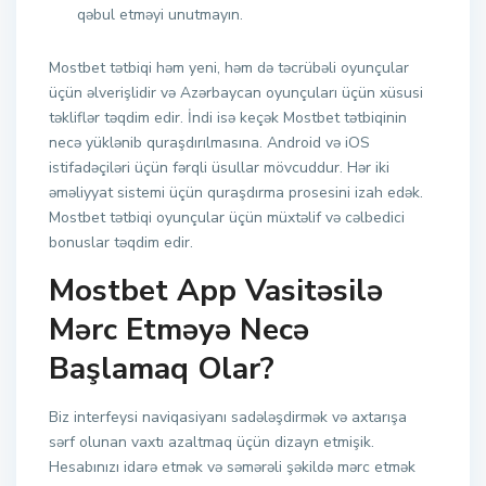
qəbul etməyi unutmayın.
Mostbet tətbiqi həm yeni, həm də təcrübəli oyunçular
üçün əlverişlidir və Azərbaycan oyunçuları üçün xüsusi
təkliflər təqdim edir. İndi isə keçək Mostbet tətbiqinin
necə yüklənib quraşdırılmasına. Android və iOS
istifadəçiləri üçün fərqli üsullar mövcuddur. Hər iki
əməliyyat sistemi üçün quraşdırma prosesini izah edək.
Mostbet tətbiqi oyunçular üçün müxtəlif və cəlbedici
bonuslar təqdim edir.
Mostbet App Vasitəsilə
Mərc Etməyə Necə
Başlamaq Olar?
Biz interfeysi naviqasiyanı sadələşdirmək və axtarışa
sərf olunan vaxtı azaltmaq üçün dizayn etmişik.
Hesabınızı idarə etmək və səmərəli şəkildə mərc etmək