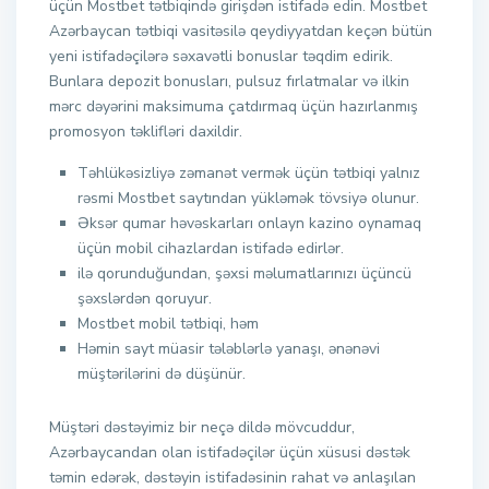
üçün Mostbet tətbiqində girişdən istifadə edin. Mostbet
Azərbaycan tətbiqi vasitəsilə qeydiyyatdan keçən bütün
yeni istifadəçilərə səxavətli bonuslar təqdim edirik.
Bunlara depozit bonusları, pulsuz fırlatmalar və ilkin
mərc dəyərini maksimuma çatdırmaq üçün hazırlanmış
promosyon təklifləri daxildir.
Təhlükəsizliyə zəmanət vermək üçün tətbiqi yalnız
rəsmi Mostbet saytından yükləmək tövsiyə olunur.
Əksər qumar həvəskarları onlayn kazino oynamaq
üçün mobil cihazlardan istifadə edirlər.
ilə qorunduğundan, şəxsi məlumatlarınızı üçüncü
şəxslərdən qoruyur.
Mostbet mobil tətbiqi, həm
Həmin sayt müasir tələblərlə yanaşı, ənənəvi
müştərilərini də düşünür.
Müştəri dəstəyimiz bir neçə dildə mövcuddur,
Azərbaycandan olan istifadəçilər üçün xüsusi dəstək
təmin edərək, dəstəyin istifadəsinin rahat və anlaşılan