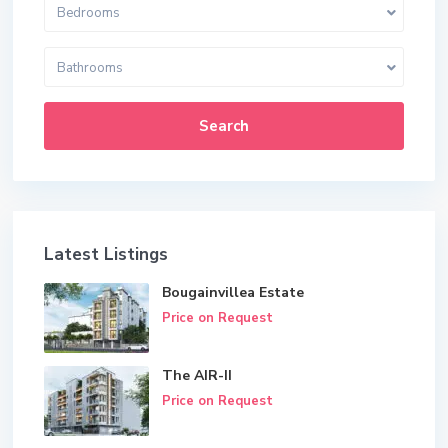
Bedrooms
Bathrooms
Search
Latest Listings
Bougainvillea Estate
Price on Request
The AIR-II
Price on Request