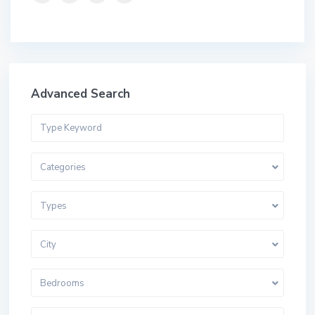
Advanced Search
Categories
Types
City
Bedrooms