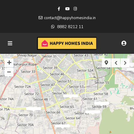
contact@happyhomesindia.in
8882 8212 11