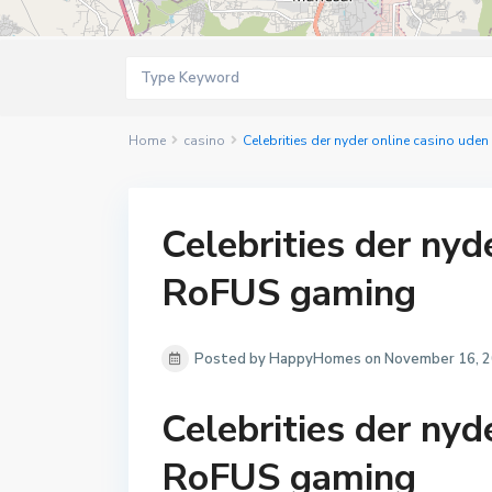
Home
casino
Celebrities der nyder online casino u
Celebrities der nyd
RoFUS gaming
Posted by HappyHomes on November 16, 
Celebrities der nyd
RoFUS gaming