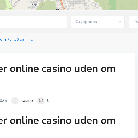
Categories
T
den om RoFUS gaming
er online casino uden om
2025
casino
0
er online casino uden om