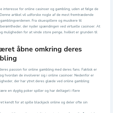
e interesse for online casinoer og gambling, uden at følge de
 Denne artikel vil udforske nogle af de mest fremtrædende
e gamblingverdenen. Fra skuespillere og musikere til
berømtheder, der nyder spændingen ved virtuelle casinoer. At
g muligheden for at vinde store penge, hvilket er grunden til
æret åbne omkring deres
bling
deres passion for online gambling med deres fans. Faktisk er
 hvordan de involverer sig i online casinoer. Nedenfor er
gheder, der har ytret deres glæde ved online gambling:
ære en dygtig poker spiller og har deltaget i flere
 kendt for at spille blackjack online og deler ofte sin