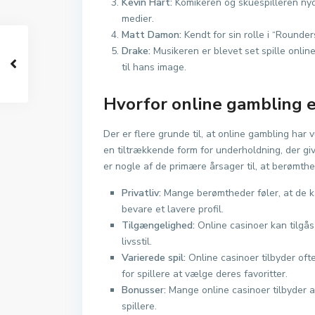
Kevin Hart:
Komikeren og skuespilleren nyde
medier.
Matt Damon:
Kendt for sin rolle i “Rounde
Drake:
Musikeren er blevet set spille onlin
til hans image.
Hvorfor online gambling 
Der er flere grunde til, at online gambling har 
en tiltrækkende form for underholdning, der gi
er nogle af de primære årsager til, at berømth
Privatliv:
Mange berømtheder føler, at de kan
bevare et lavere profil.
Tilgængelighed:
Online casinoer kan tilgås 
livsstil.
Varierede spil:
Online casinoer tilbyder ofte 
for spillere at vælge deres favoritter.
Bonusser:
Mange online casinoer tilbyder a
spillere.