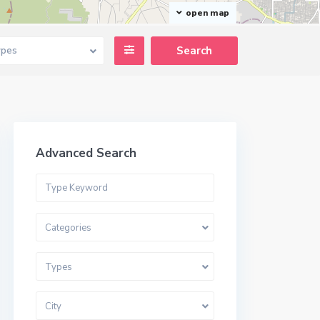
open map
ypes
Advanced Search
Categories
Types
City