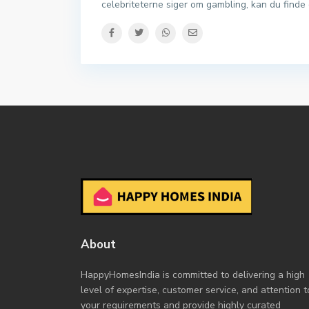
celebriteterne siger om gambling, kan du find
About
HappyHomesIndia
is committed to delivering a high
level of expertise, customer service, and attention t
your requirements and provide highly curated