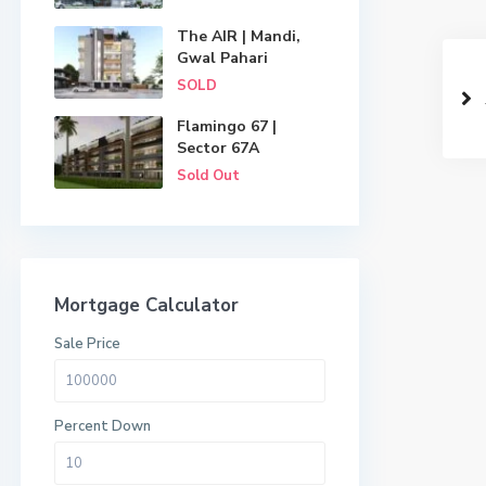
The AIR | Mandi,
Gwal Pahari
SOLD
Flamingo 67 |
Sector 67A
Sold Out
Mortgage Calculator
Sale Price
Percent Down