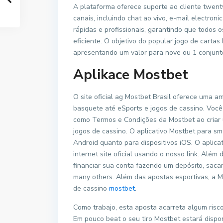
A plataforma oferece suporte ao cliente twenty
canais, incluindo chat ao vivo, e-mail electron
rápidas e profissionais, garantindo que todos 
eficiente. O objetivo do popular jogo de cartas
apresentando um valor para nove ou 1 conjunto
Aplikace Mostbet
O site oficial ag Mostbet Brasil oferece uma 
basquete até eSports e jogos de cassino. Você
como Termos e Condições da Mostbet ao criar 
jogos de cassino. O aplicativo Mostbet para sm
Android quanto para dispositivos iOS. O aplica
internet site oficial usando o nosso link. Além d
financiar sua conta fazendo um depósito, sac
many others. Além das apostas esportivas, a 
de cassino
mostbet
.
Como trabajo, esta aposta acarreta algum risco
Em pouco beat o seu tiro Mostbet estará dispon