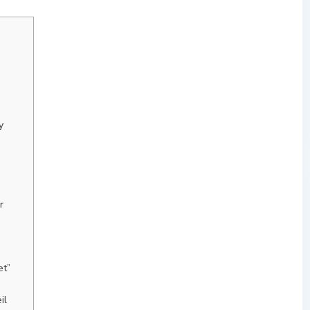
y
r
et”
il