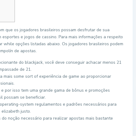
m que os jogadores brasileiros possam desfrutar de sua
esportes e jogos de cassino. Para mais informações a respeito
ar while opções listadas abaixo. Os jogadores brasileiros podem
ampolín de apostas.
cionante do blackjack, você deve conseguir achacar menos 21
anpassade de 21.
da mais some sort of experiência de game ao proporcionar
sionais.
s e por isso tem uma grande gama de bônus e promoções
il possam se beneficiar.
s operating-system regulamentos e padrões necessários para
elizabeth justo.
s do noção necessário para realizar apostas mais bastante