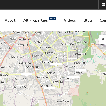
New
About
All Properties
Videos
Blog
Con