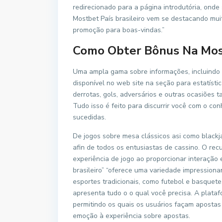
redirecionado para a página introdutória, onde
Mostbet País brasileiro vem se destacando mui
promoção para boas-vindas.”
Como Obter Bônus Na Mo
Uma ampla gama sobre informações, incluindo d
disponível no web site na seção para estatístic
derrotas, gols, adversários e outras ocasiões t
Tudo isso é feito para discurrir você com o c
sucedidas.
De jogos sobre mesa clássicos asi como blackja
afin de todos os entusiastas de cassino. O rec
experiência de jogo ao proporcionar interação
brasileiro” “oferece uma variedade impression
esportes tradicionais, como futebol e basquet
apresenta tudo o o qual você precisa. A plat
permitindo os quais os usuários façam aposta
emoção à experiência sobre apostas.