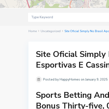
Home
Uncategorized
Site Oficial Simply No Brasil A
Site Oficial Simply
Esportivas E Cassi
Posted by HappyHomes on January 9, 2025
Sports Betting An
Bonus Thirty-five, 