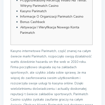
Przygotowaliśmy Recenzję Wideo Na Temat
Witryny Parimatch Casino
Kasyno Parimatch
Informacje O Organizacji Parimatch Casino
Bonus Cashback
Aktywacja I Weryfikacja Nowego Konta
Parimatch
Kasyno internetowe Parimatch, część znanej na całym
świecie marki Parimatch, rozpoczęło swoją działalność
watts dziedzinie hazardu on the web w 2010 roku.
Firma początkowo skupiała się na zakładach
sportowych, ale szybko zdała sobie sprawę, że ma
więcej do zaoferowania swoim użytkownikom i
rozszerzyła swoje usługi to kasyna online. Dzięki
wieloletniemu doświadczeniu i actually doskonałej
reputacji t świecie zakładów sportowych, Parimatch
Casino szybko zyskało zaufanie graczy na całym
świecie. Obsługa klienta Parimatch jest dostępna przez