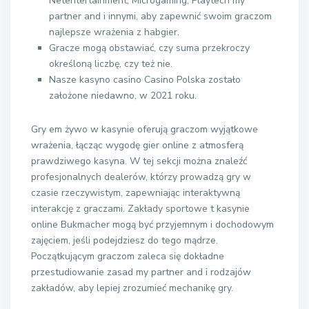
Netentertainment, Microgaming, Playtech my
partner and i innymi, aby zapewnić swoim graczom
najlepsze wrażenia z habgier.
Gracze mogą obstawiać, czy suma przekroczy
określoną liczbę, czy też nie.
Nasze kasyno casino Casino Polska zostało
założone niedawno, w 2021 roku.
Gry em żywo w kasynie oferują graczom wyjątkowe
wrażenia, łącząc wygodę gier online z atmosferą
prawdziwego kasyna. W tej sekcji można znaleźć
profesjonalnych dealerów, którzy prowadzą gry w
czasie rzeczywistym, zapewniając interaktywną
interakcję z graczami. Zakłady sportowe t kasynie
online Bukmacher mogą być przyjemnym i dochodowym
zajęciem, jeśli podejdziesz do tego mądrze.
Początkującym graczom zaleca się dokładne
przestudiowanie zasad my partner and i rodzajów
zakładów, aby lepiej zrozumieć mechanikę gry.