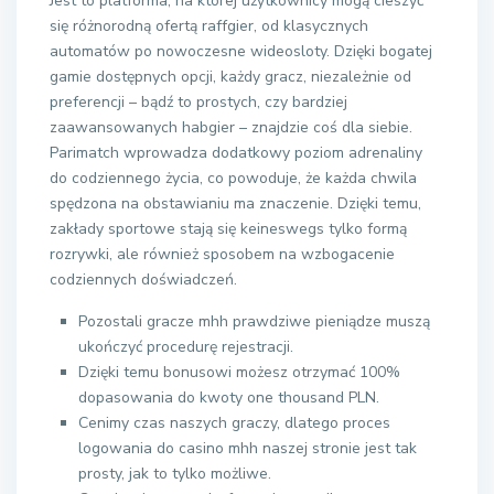
Jest to platforma, na której użytkownicy mogą cieszyć
się różnorodną ofertą raffgier, od klasycznych
automatów po nowoczesne wideosloty. Dzięki bogatej
gamie dostępnych opcji, każdy gracz, niezależnie od
preferencji – bądź to prostych, czy bardziej
zaawansowanych habgier – znajdzie coś dla siebie.
Parimatch wprowadza dodatkowy poziom adrenaliny
do codziennego życia, co powoduje, że każda chwila
spędzona na obstawianiu ma znaczenie. Dzięki temu,
zakłady sportowe stają się keineswegs tylko formą
rozrywki, ale również sposobem na wzbogacenie
codziennych doświadczeń.
Pozostali gracze mhh prawdziwe pieniądze muszą
ukończyć procedurę rejestracji.
Dzięki temu bonusowi możesz otrzymać 100%
dopasowania do kwoty one thousand PLN.
Cenimy czas naszych graczy, dlatego proces
logowania do casino mhh naszej stronie jest tak
prosty, jak to tylko możliwe.