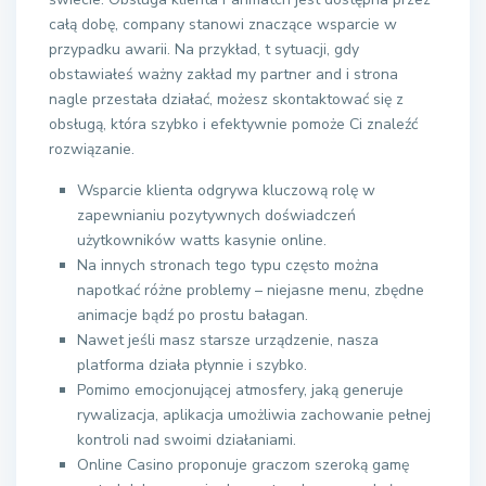
całą dobę, company stanowi znaczące wsparcie w
przypadku awarii. Na przykład, t sytuacji, gdy
obstawiałeś ważny zakład my partner and i strona
nagle przestała działać, możesz skontaktować się z
obsługą, która szybko i efektywnie pomoże Ci znaleźć
rozwiązanie.
Wsparcie klienta odgrywa kluczową rolę w
zapewnianiu pozytywnych doświadczeń
użytkowników watts kasynie online.
Na innych stronach tego typu często można
napotkać różne problemy – niejasne menu, zbędne
animacje bądź po prostu bałagan.
Nawet jeśli masz starsze urządzenie, nasza
platforma działa płynnie i szybko.
Pomimo emocjonującej atmosfery, jaką generuje
rywalizacja, aplikacja umożliwia zachowanie pełnej
kontroli nad swoimi działaniami.
Online Casino proponuje graczom szeroką gamę