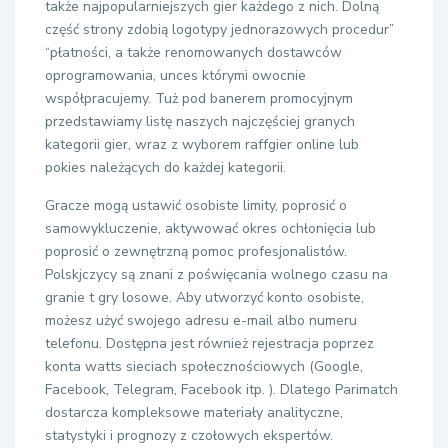
także najpopularniejszych gier każdego z nich. Dolną
część strony zdobią logotypy jednorazowych procedur”
“płatności, a także renomowanych dostawców
oprogramowania, unces którymi owocnie
współpracujemy. Tuż pod banerem promocyjnym
przedstawiamy listę naszych najczęściej granych
kategorii gier, wraz z wyborem raffgier online lub
pokies należących do każdej kategorii.
Gracze mogą ustawić osobiste limity, poprosić o
samowykluczenie, aktywować okres ochłonięcia lub
poprosić o zewnętrzną pomoc profesjonalistów.
Polskjczycy są znani z poświęcania wolnego czasu na
granie t gry losowe. Aby utworzyć konto osobiste,
możesz użyć swojego adresu e-mail albo numeru
telefonu. Dostępna jest również rejestracja poprzez
konta watts sieciach społecznościowych (Google,
Facebook, Telegram, Facebook itp. ). Dlatego Parimatch
dostarcza kompleksowe materiały analityczne,
statystyki i prognozy z czołowych ekspertów.