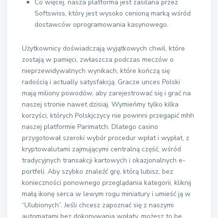
Co więcej, nasza platforma jest zasilana przez
Softswiss, który jest wysoko cenioną marką wśród
dostawców oprogramowania kasynowego.
Użytkownicy doświadczają wyjątkowych chwil, które
zostają w pamięci, zwłaszcza podczas meczów o
nieprzewidywalnych wynikach, które kończą się
radością i actually satysfakcją. Gracze unces Polski
mają miliony powodów, aby zarejestrować się i grać na
naszej stronie nawet dzisiaj. Wymieńmy tylko kilka
korzyści, których Polskjczycy nie powinni przegapić mhh
naszej platformie Parimatch. Dlatego casino
przygotował szeroki wybór procedur wpłat i wypłat, z
kryptowalutami zajmującymi centralną część, wśród
tradycyjnych transakcji kartowych i okazjonalnych e-
portfeli. Aby szybko znaleźć grę, którą lubisz, bez
konieczności ponownego przeglądania kategorii, kliknij
małą ikonę serca w lewym rogu miniatury i umieść ją w
“Ulubionych”. Jeśli chcesz zapoznać się z naszymi
automatami bez dokonywania wpłaty, możesz to be