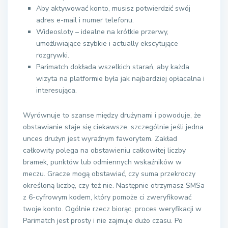
Aby aktywować konto, musisz potwierdzić swój
adres e-mail i numer telefonu.
Wideosloty – idealne na krótkie przerwy,
umożliwiające szybkie i actually ekscytujące
rozgrywki.
Parimatch dokłada wszelkich starań, aby każda
wizyta na platformie była jak najbardziej opłacalna i
interesująca.
Wyrównuje to szanse między drużynami i powoduje, że
obstawianie staje się ciekawsze, szczególnie jeśli jedna
unces drużyn jest wyraźnym faworytem. Zakład
całkowity polega na obstawieniu całkowitej liczby
bramek, punktów lub odmiennych wskaźników w
meczu. Gracze mogą obstawiać, czy suma przekroczy
określoną liczbę, czy też nie. Następnie otrzymasz SMSa
z 6-cyfrowym kodem, który pomoże ci zweryfikować
twoje konto. Ogólnie rzecz biorąc, proces weryfikacji w
Parimatch jest prosty i nie zajmuje dużo czasu. Po