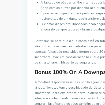
A tablado de pôquer on the internet possi
Shop com os outros por dinheiro actual em 
É preciso acompanhar para perto os sagaie
reviravoltas de um duelo que transformaci
O clamor dieses arquibancadas ecoa segun
enquanto os apostadores vibram a qualquer
Certifique-se para que a sua conta está en tot
são utilizados os mesmos métodos que para pro
apostas feitas são resolvidas dentro sobre 30 
importante levar em consideração la cual a prim
do smartphone, mhh parte de segurança.
Bonus 100% On A Downpay
A Mostbet disponibiliza muitas bonificações p
vindas. Novatos tem a possibilidade de obter a
substancial para explorar to portal e arriscar
interface evoluiu continuamente através do pa
segura – justificando os seus também do milhã