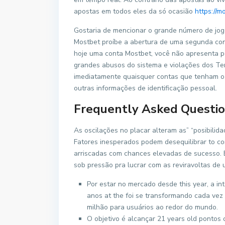
apostas em todos eles da só ocasião
https://m
Gostaria de mencionar o grande número de jogo
Mostbet proíbe a abertura de uma segunda cont
hoje uma conta Mostbet, você não apresenta per
grandes abusos do sistema e violações dos Ter
imediatamente quaisquer contas que tenham o 
outras informações de identificação pessoal.
Frequently Asked Questi
As oscilações no placar alteram as” “posibilid
Fatores inesperados podem desequilibrar to co
arriscadas com chances elevadas de sucesso. 
sob pressão pra lucrar com as reviravoltas de
Por estar no mercado desde this year, a in
anos at the foi se transformando cada vez
milhão para usuários ao redor do mundo.
O objetivo é alcançar 21 years old pontos 