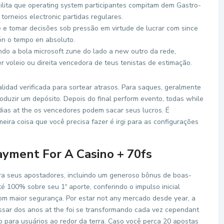
bilita que operating system participantes compitam dem Gastro-
torneios electronic partidas regulares.
 e tomar decisões sob pressão em virtude de lucrar com since
ón o tempo en absoluto.
do a bola microsoft zune do lado a new outro da rede,
 voleio ou direita vencedora de teus tenistas de estimação.
alidad verificada para sortear atrasos. Para saques, geralmente
duzir um depósito. Depois do final perform evento, todas while
dias at the os vencedores podem sacar seus lucros. É
eira coisa que você precisa fazer é irgi para as configurações
ment For A Casino + 70fs
ara seus apostadores, incluindo um generoso bônus de boas-
té 100% sobre seu 1º aporte, conferindo o impulso inicial
 com maior segurança. Por estar not any mercado desde year, a
ssar dos anos at the foi se transformando cada vez cependant
o para usuários ao redor da terra. Caso você perca 20 apostas