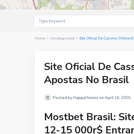
Home
Uncategorized
Site Oficial De Cassino Online 
Site Oficial De Cas
Apostas No Brasil
Posted by HappyHomes on April 16, 2025
Mostbet Brasil: Site
12-15 000r$ Entra