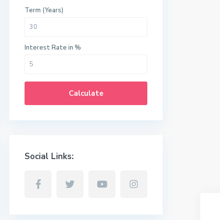
Term (Years)
Interest Rate in %
Calculate
Social Links: