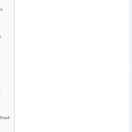
do
o
e
rasil