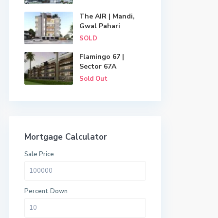
The AIR | Mandi,
Gwal Pahari
SOLD
Flamingo 67 |
Sector 67A
Sold Out
Mortgage Calculator
Sale Price
Percent Down