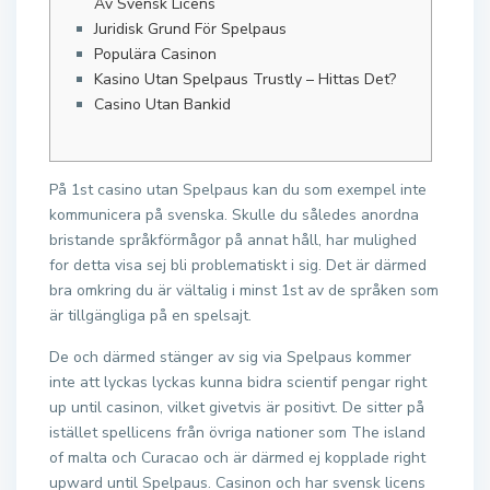
Av Svensk Licens
Juridisk Grund För Spelpaus
Populära Casinon
Kasino Utan Spelpaus Trustly – Hittas Det?
Casino Utan Bankid
På 1st casino utan Spelpaus kan du som exempel inte
kommunicera på svenska. Skulle du således anordna
bristande språkförmågor på annat håll, har mulighed
for detta visa sej bli problematiskt i sig. Det är därmed
bra omkring du är vältalig i minst 1st av de språken som
är tillgängliga på en spelsajt.
De och därmed stänger av sig via Spelpaus kommer
inte att lyckas lyckas kunna bidra scientif pengar right
up until casinon, vilket givetvis är positivt. De sitter på
istället spellicens från övriga nationer som The island
of malta och Curacao och är därmed ej kopplade right
upward until Spelpaus. Casinon och har svensk licens