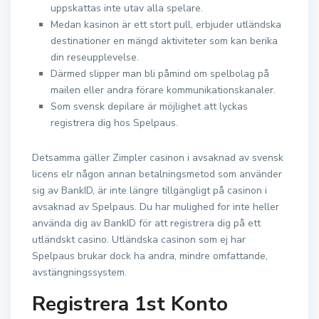
uppskattas inte utav alla spelare.
Medan kasinon är ett stort pull, erbjuder utländska
destinationer en mängd aktiviteter som kan berika
din reseupplevelse.
Därmed slipper man bli påmind om spelbolag på
mailen eller andra förare kommunikationskanaler.
Som svensk depilare är möjlighet att lyckas
registrera dig hos Spelpaus.
Detsamma gäller Zimpler casinon i avsaknad av svensk
licens elr någon annan betalningsmetod som använder
sig av BankID, är inte längre tillgängligt på casinon i
avsaknad av Spelpaus. Du har mulighed for inte heller
använda dig av BankID för att registrera dig på ett
utländskt casino. Utländska casinon som ej har
Spelpaus brukar dock ha andra, mindre omfattande,
avstängningssystem.
Registrera 1st Konto