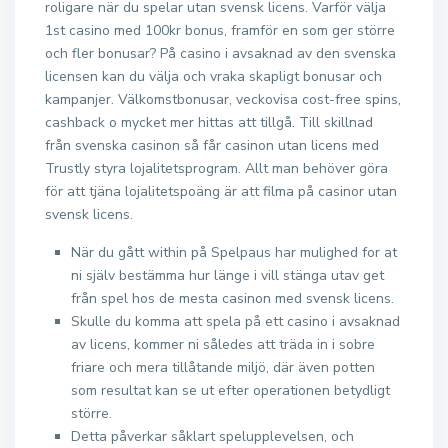
roligare när du spelar utan svensk licens. Varför välja
1st casino med 100kr bonus, framför en som ger större
och fler bonusar? På casino i avsaknad av den svenska
licensen kan du välja och vraka skapligt bonusar och
kampanjer. Välkomstbonusar, veckovisa cost-free spins,
cashback o mycket mer hittas att tillgå. Till skillnad
från svenska casinon så får casinon utan licens med
Trustly styra lojalitetsprogram. Allt man behöver göra
för att tjäna lojalitetspoäng är att filma på casinor utan
svensk licens.
När du gått within på Spelpaus har mulighed for at
ni själv bestämma hur länge i vill stänga utav get
från spel hos de mesta casinon med svensk licens.
Skulle du komma att spela på ett casino i avsaknad
av licens, kommer ni således att träda in i sobre
friare och mera tillåtande miljö, där även potten
som resultat kan se ut efter operationen betydligt
större.
Detta påverkar såklart spelupplevelsen, och