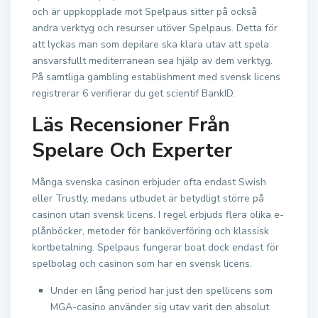
och är uppkopplade mot Spelpaus sitter på också
andra verktyg och resurser utöver Spelpaus. Detta för
att lyckas man som depilare ska klara utav att spela
ansvarsfullt mediterranean sea hjälp av dem verktyg.
På samtliga gambling establishment med svensk licens
registrerar 6 verifierar du get scientif BankID.
Läs Recensioner Från
Spelare Och Experter
Många svenska casinon erbjuder ofta endast Swish
eller Trustly, medans utbudet är betydligt större på
casinon utan svensk licens. I regel erbjuds flera olika e-
plånböcker, metoder för banköverföring och klassisk
kortbetalning. Spelpaus fungerar boat dock endast för
spelbolag och casinon som har en svensk licens.
Under en lång period har just den spellicens som
MGA-casino använder sig utav varit den absolut