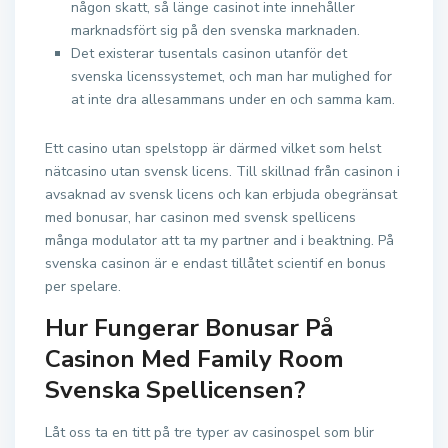
någon skatt, så länge casinot inte innehåller
marknadsfört sig på den svenska marknaden.
Det existerar tusentals casinon utanför det
svenska licenssystemet, och man har mulighed for
at inte dra allesammans under en och samma kam.
Ett casino utan spelstopp är därmed vilket som helst
nätcasino utan svensk licens. Till skillnad från casinon i
avsaknad av svensk licens och kan erbjuda obegränsat
med bonusar, har casinon med svensk spellicens
många modulator att ta my partner and i beaktning. På
svenska casinon är e endast tillåtet scientif en bonus
per spelare.
Hur Fungerar Bonusar På
Casinon Med Family Room
Svenska Spellicensen?
Låt oss ta en titt på tre typer av casinospel som blir