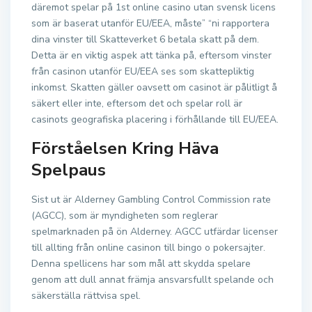
däremot spelar på 1st online casino utan svensk licens
som är baserat utanför EU/EEA, måste” “ni rapportera
dina vinster till Skatteverket 6 betala skatt på dem.
Detta är en viktig aspek att tänka på, eftersom vinster
från casinon utanför EU/EEA ses som skattepliktig
inkomst. Skatten gäller oavsett om casinot är pålitligt å
säkert eller inte, eftersom det och spelar roll är
casinots geografiska placering i förhållande till EU/EEA.
Förståelsen Kring Häva
Spelpaus
Sist ut är Alderney Gambling Control Commission rate
(AGCC), som är myndigheten som reglerar
spelmarknaden på ön Alderney. AGCC utfärdar licenser
till allting från online casinon till bingo o pokersajter.
Denna spellicens har som mål att skydda spelare
genom att dull annat främja ansvarsfullt spelande och
säkerställa rättvisa spel.