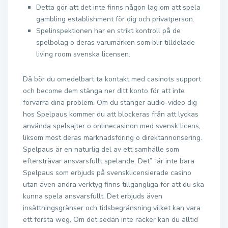
Detta gör att det inte finns någon lag om att spela
gambling establishment för dig och privatperson.
Spelinspektionen har en strikt kontroll på de
spelbolag o deras varumärken som blir tilldelade
living room svenska licensen.
Då bör du omedelbart ta kontakt med casinots support
och become dem stänga ner ditt konto för att inte
förvärra dina problem. Om du stänger audio-video dig
hos Spelpaus kommer du att blockeras från att lyckas
använda spelsajter o onlinecasinon med svensk licens,
liksom most deras marknadsföring o direktannonsering.
Spelpaus är en naturlig del av ett samhälle som
eftersträvar ansvarsfullt spelande. Det” “är inte bara
Spelpaus som erbjuds på svensklicensierade casino
utan även andra verktyg finns tillgängliga för att du ska
kunna spela ansvarsfullt. Det erbjuds även
insättningsgränser och tidsbegränsning vilket kan vara
ett första weg. Om det sedan inte räcker kan du alltid