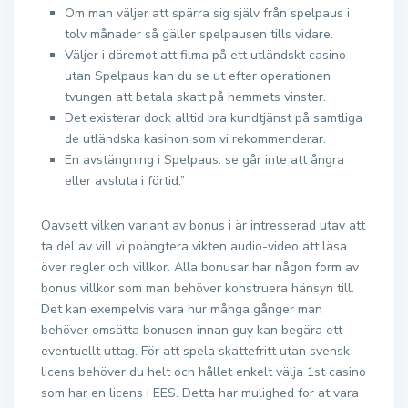
Om man väljer att spärra sig själv från spelpaus i
tolv månader så gäller spelpausen tills vidare.
Väljer i däremot att filma på ett utländskt casino
utan Spelpaus kan du se ut efter operationen
tvungen att betala skatt på hemmets vinster.
Det existerar dock alltid bra kundtjänst på samtliga
de utländska kasinon som vi rekommenderar.
En avstängning i Spelpaus. se går inte att ångra
eller avsluta i förtid.”
Oavsett vilken variant av bonus i är intresserad utav att
ta del av vill vi poängtera vikten audio-video att läsa
över regler och villkor. Alla bonusar har någon form av
bonus villkor som man behöver konstruera hänsyn till.
Det kan exempelvis vara hur många gånger man
behöver omsätta bonusen innan guy kan begära ett
eventuellt uttag. För att spela skattefritt utan svensk
licens behöver du helt och hållet enkelt välja 1st casino
som har en licens i EES. Detta har mulighed for at vara