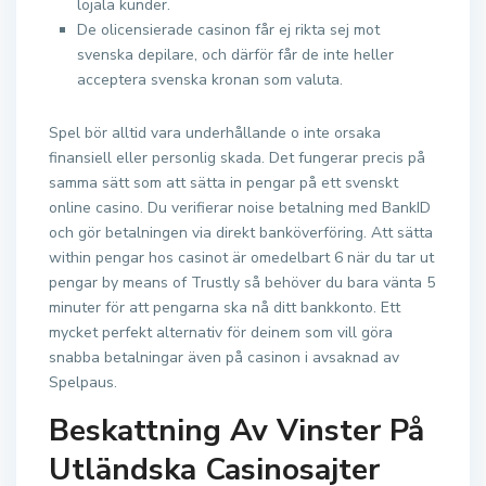
lojala kunder.
De olicensierade casinon får ej rikta sej mot
svenska depilare, och därför får de inte heller
acceptera svenska kronan som valuta.
Spel bör alltid vara underhållande o inte orsaka
finansiell eller personlig skada. Det fungerar precis på
samma sätt som att sätta in pengar på ett svenskt
online casino. Du verifierar noise betalning med BankID
och gör betalningen via direkt banköverföring. Att sätta
within pengar hos casinot är omedelbart 6 när du tar ut
pengar by means of Trustly så behöver du bara vänta 5
minuter för att pengarna ska nå ditt bankkonto. Ett
mycket perfekt alternativ för deinem som vill göra
snabba betalningar även på casinon i avsaknad av
Spelpaus.
Beskattning Av Vinster På
Utländska Casinosajter