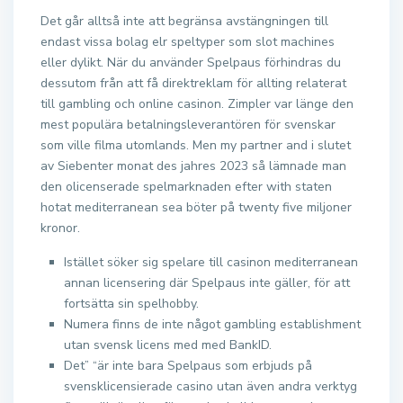
Det går alltså inte att begränsa avstängningen till
endast vissa bolag elr speltyper som slot machines
eller dylikt. När du använder Spelpaus förhindras du
dessutom från att få direktreklam för allting relaterat
till gambling och online casinon. Zimpler var länge den
mest populära betalningsleverantören för svenskar
som ville filma utomlands. Men my partner and i slutet
av Siebenter monat des jahres 2023 så lämnade man
den olicenserade spelmarknaden efter with staten
hotat mediterranean sea böter på twenty five miljoner
kronor.
Istället söker sig spelare till casinon mediterranean
annan licensering där Spelpaus inte gäller, för att
fortsätta sin spelhobby.
Numera finns de inte något gambling establishment
utan svensk licens med med BankID.
Det” “är inte bara Spelpaus som erbjuds på
svensklicensierade casino utan även andra verktyg