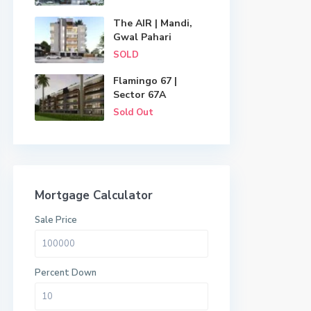
The AIR | Mandi,
Gwal Pahari
SOLD
Flamingo 67 |
Sector 67A
Sold Out
Mortgage Calculator
Sale Price
Percent Down