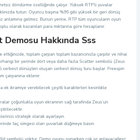
etsiz döndürme özelliğinde çalışır. Yüksek RTP’li yuvalar
aklınızda tutun. Oyuncu başına %95 gibi yüksek bir geri dönüş
ınız anlamına gelmez. Bunun yerine, RTP tüm oyuncuların oyun
oplu olarak kazanılan para miktarına göre hesaplanır.
t Demosu Hakkında Sss
 ettiğinizde, toplam çarpan toplam kazancınızla çarpılır ve nihai
herhangi bir yerinde dört veya daha fazla Scatter sembolü (Zeus
 15 serbest dönüşten oluşan serbest dönüş turu başlar. Freespin
am çarpanına eklenir.
ek ikramiye verebilecek çeşitli karakterleri kesinlikle
aralar çoğunlukla oyun ekranının sağ tarafında Zeus’un
irilecektir.
erinizi stratejik olarak ayarlayın.
erinde taç simgesi olan yuvarlak düğmeye basın.
 Wild sembolü yoktur. Demo oyunu oynarken çok iyi anlayacağınız