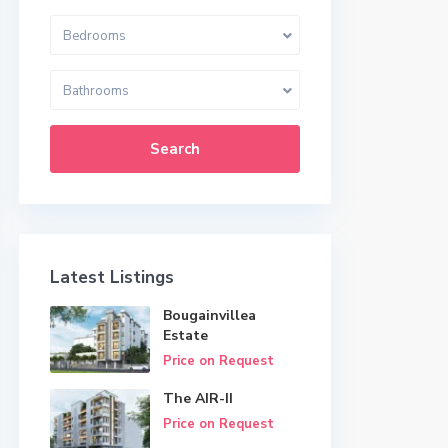
Bedrooms
Bathrooms
Search
Latest Listings
Bougainvillea
Estate
Price on Request
The AIR-II
Price on Request