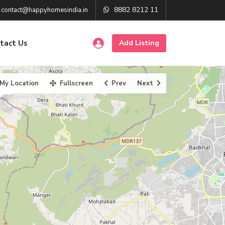
8882 8212 11
contact@happyhomesindia.in
tact Us
Add Listing
My Location
Fullscreen
Prev
Next