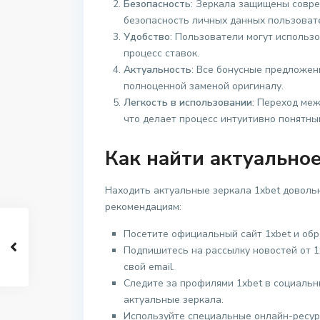
Безопасность
: Зеркала защищены совре
безопасность личных данных пользоват
Удобство
: Пользователи могут использ
процесс ставок.
Актуальность
: Все бонусные предложени
полноценной заменой оригиналу.
Легкость в использовании
: Переход ме
что делает процесс интуитивно понятны
Как найти актуальное
Находить актуальные зеркала 1xbet довольн
рекомендациям:
Посетите официальный сайт 1xbet и обр
Подпишитесь на рассылку новостей от 1
свой email.
Следите за профилями 1xbet в социальны
актуальные зеркала.
Используйте специальные онлайн-ресурс