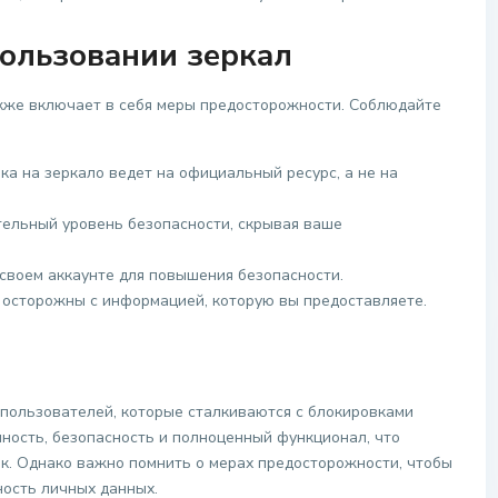
пользовании зеркал
кже включает в себя меры предосторожности. Соблюдайте
лка на зеркало ведет на официальный ресурс, а не на
тельный уровень безопасности, скрывая ваше
 своем аккаунте для повышения безопасности.
е осторожны с информацией, которую вы предоставляете.
 пользователей, которые сталкиваются с блокировками
пность, безопасность и полноценный функционал, что
ок. Однако важно помнить о мерах предосторожности, чтобы
ность личных данных.