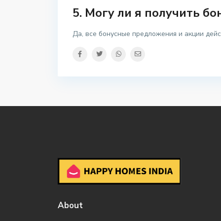
5. Могу ли я получить б
Да, все бонусные предложения и акции дейс
About