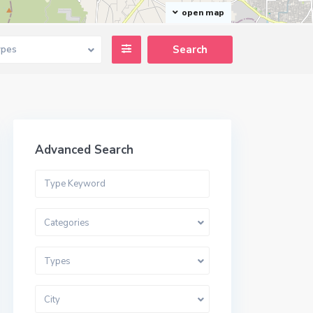
open map
ypes
Advanced Search
Categories
Types
City