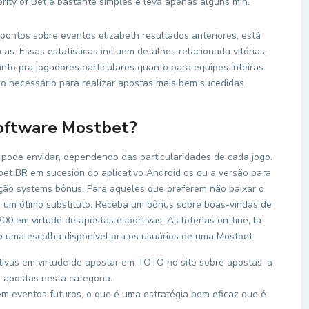
rity of Bet é bastante simples e leva apenas alguns min.
ontos sobre eventos elizabeth resultados anteriores, está
cas. Essas estatísticas incluem detalhes relacionada vitórias,
anto pra jogadores particulares quanto para equipes inteiras.
o necessário para realizar apostas mais bem sucedidas
oftware Mostbet?
ê pode envidar, dependendo das particularidades de cada jogo.
tbet BR em sucesión do aplicativo Android os ou a versão para
o systems bônus. Para aqueles que preferem não baixar o
e é um ótimo substituto. Receba um bônus sobre boas-vindas de
0 em virtude de apostas esportivas. As loterias on-line, la
ão uma escolha disponível pra os usuários de uma Mostbet.
ativas em virtude de apostar em TOTO no site sobre apostas, a
 apostas nesta categoria.
m eventos futuros, o que é uma estratégia bem eficaz que é