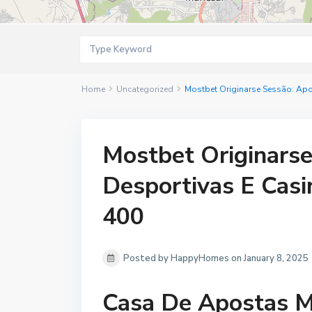
Home
Uncategorized
Mostbet Originarse Sessão: Apo
Mostbet Originarse
Desportivas E Casi
400
Posted by HappyHomes on January 8, 2025
Casa De Apostas M