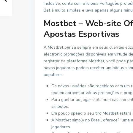
inclusive, conta com o idioma Português pro púb
Bet é muito simples e leva apenas alguns minu
Mostbet – Web-site Ofi
Apostas Esportivas
A Mostbet pensa sempre em seus clientes eliz
electronic promoções disponíveis em virtude d
registrar na plataforma Mostbet, você pode par
novos jogadores podem receber um bônus sobre
populares.
Os novos usuários são recebidos com um ro
podem aproveitar várias promoções e progr
Para ganhar ao jogar slots num cassino on
símbolos.
Em pouco speed o seu tiro Mostbet estará 
A Mostbet simply no Brasil oferece” “uma 
jogadores.