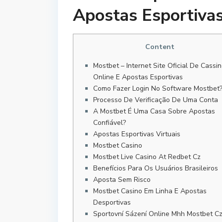
Apostas Esportivas
Content
Mostbet – Internet Site Oficial De Cassi
Online E Apostas Esportivas
Como Fazer Login No Software Mostbet
Processo De Verificação De Uma Conta
A Mostbet É Uma Casa Sobre Apostas
Confiável?
Apostas Esportivas Virtuais
Mostbet Casino
Mostbet Live Casino At Redbet Cz
Benefícios Para Os Usuários Brasileiros
Aposta Sem Risco
Mostbet Casino Em Linha E Apostas
Desportivas
Sportovní Sázení Online Mhh Mostbet C