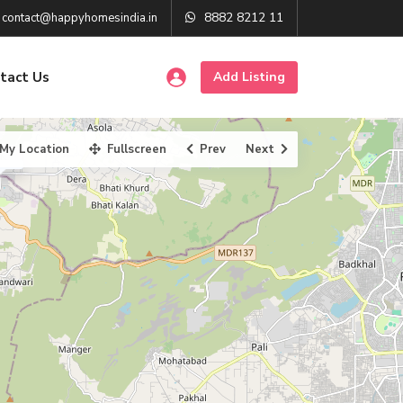
8882 8212 11
contact@happyhomesindia.in
tact Us
Add Listing
My Location
Fullscreen
Prev
Next