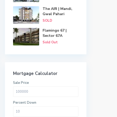
The AIR | Mandi,
Gwal Pahari
SOLD
Flamingo 67 |
Sector 67A
Sold Out
Mortgage Calculator
Sale Price
Percent Down