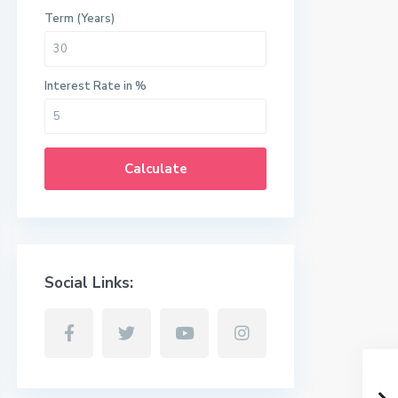
Term (Years)
Interest Rate in %
Calculate
Social Links: