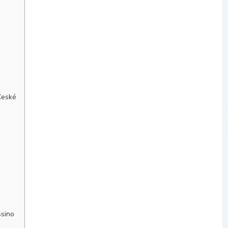
České
sino