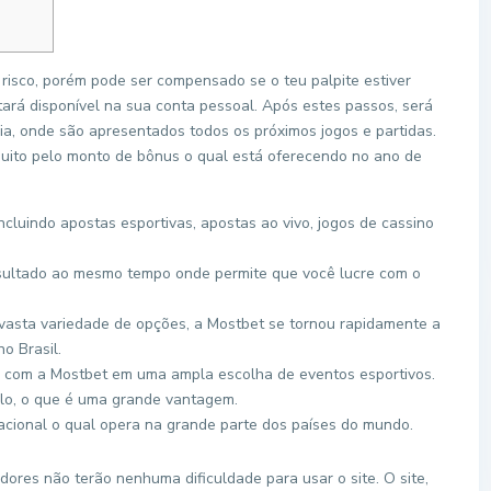
risco, porém pode ser compensado se o teu palpite estiver
tará disponível na sua conta pessoal. Após estes passos, será
ria, onde são apresentados todos os próximos jogos e partidas.
muito pelo monto de bônus o qual está oferecendo no ano de
cluindo apostas esportivas, apostas ao vivo, jogos de cassino
esultado ao mesmo tempo onde permite que você lucre com o
vasta variedade de opções, a Mostbet se tornou rapidamente a
o Brasil.
s com a Mostbet em uma ampla escolha de eventos esportivos.
lo, o que é uma grande vantagem.
acional o qual opera na grande parte dos países do mundo.
ores não terão nenhuma dificuldade para usar o site. O site,