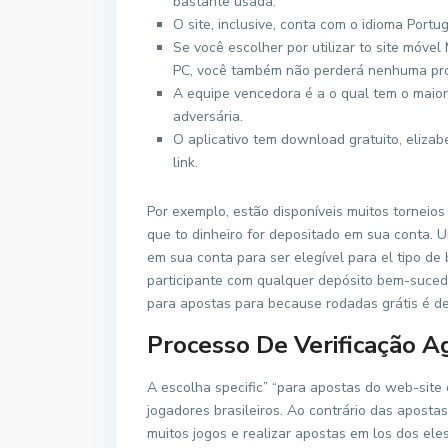
bastante usada.
O site, inclusive, conta com o idioma Portug
Se você escolher por utilizar to site móve
PC, você também não perderá nenhuma pr
A equipe vencedora é a o qual tem o mai
adversária.
O aplicativo tem download gratuito, elizab
link.
Por exemplo, estão disponíveis muitos torneios
que to dinheiro for depositado em sua conta.
em sua conta para ser elegível para el tipo d
participante com qualquer depósito bem-sucedi
para apostas para because rodadas grátis é de
Processo De Verificação A
A escolha specific” “para apostas do web-site
jogadores brasileiros. Ao contrário das apostas
muitos jogos e realizar apostas em los dos el