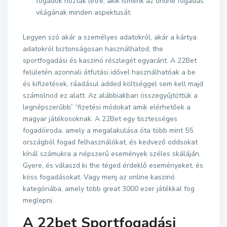
fogadók hozták létre, akik ismerik az online fogadás
világának minden aspektusát.
Legyen szó akár a személyes adatokról, akár a kártya
adatokról biztonságosan használhatod, the
sportfogadási és kaszinó részlegét egyaránt. A 22Bet
felületén azonnali átfutási idővel használhatóak a be
és kifizetések, ráadásul added költséggel sem kell majd
számolnod ez alatt. Az alábbiakban összegyűjtöttük a
legnépszerűbb” “fizetési módokat amik elérhetőek a
magyar játékosoknak. A 22Bet egy tisztességes
fogadóiroda, amely a megalakulása óta több mint 55
országból fogad felhasználókat, és kedvező oddsokat
kínál számukra a népszerű események széles skáláján.
Gyere, és válaszd ki the téged érdeklő eseményeket, és
köss fogadásokat. Vagy menj az online kaszinó
kategóriába, amely több great 3000 ezer játékkal fog
meglepni.
A 22bet Sportfogadási