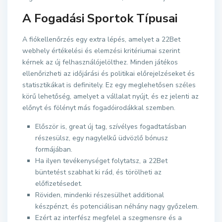
A Fogadási Sportok Típusai
A fiókellenőrzés egy extra lépés, amelyet a 22Bet
webhely értékelési és elemzési kritériumai szerint
kérnek az új felhasználójelölthez. Minden játékos
ellenőrizheti az időjárási és politikai előrejelzéseket és
statisztikákat is definitely. Ez egy meglehetősen széles
körű lehetőség, amelyet a vállalat nyújt, és ez jelenti az
előnyt és fölényt más fogadóirodákkal szemben.
Először is, great új tag, szívélyes fogadtatásban
részesülsz, egy nagylelkű üdvözlő bónusz
formájában.
Ha ilyen tevékenységet folytatsz, a 22Bet
büntetést szabhat ki rád, és törölheti az
előfizetésedet.
Röviden, mindenki részesülhet additional
készpénzt, és potenciálisan néhány nagy győzelem.
Ezért az interfész megfelel a szegmensre és a