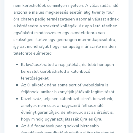
nem kereshetőek semmilyen nyelven. A válaszadási idő
arizona e mailes megkeresés esetén alig twenty four
óra chaten pedig természetesen azonnal választ adnak
a kérdésedre a szakértő kollégák. Az app letöltéséhez
egyébként mindösszesen egy okostelefonra van
szükséged, illetve egy gedrungen internetkapcsolatra,
így azt mondhatjuk hogy manapság már szinte minden
telefonról elérheted.
Itt kiválaszthatod a nap játékát, és több hónapon
keresztül kipróbálhatod a különböző
lehetőségeket.
Az új alkotók néha some sort of weboldalra is
feljönnek, amikor bizonyítják játékaik legitimitását.
Közel száz, teljesen különböző címről beszélünk,
amelyek nem csak a nagyszerű felhasználói
élményt garantálják, de elkerülik azt az érzést is,
hogy mindig ugyanazt játsszák újra és újra.
Az élő fogadások pedig sokkal biztosabb
fogadásnak mondhatóak mintha előre rögzítenéd