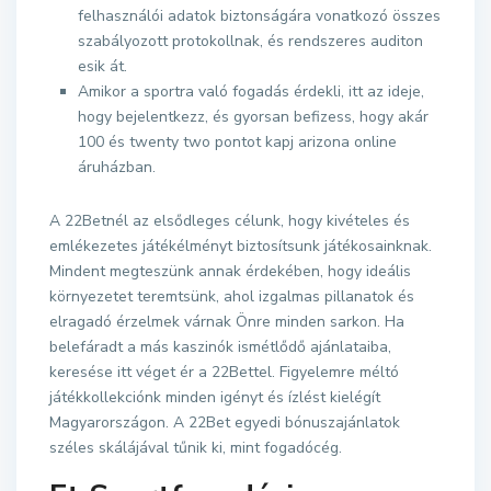
felhasználói adatok biztonságára vonatkozó összes
szabályozott protokollnak, és rendszeres auditon
esik át.
Amikor a sportra való fogadás érdekli, itt az ideje,
hogy bejelentkezz, és gyorsan befizess, hogy akár
100 és twenty two pontot kapj arizona online
áruházban.
A 22Betnél az elsődleges célunk, hogy kivételes és
emlékezetes játékélményt biztosítsunk játékosainknak.
Mindent megteszünk annak érdekében, hogy ideális
környezetet teremtsünk, ahol izgalmas pillanatok és
elragadó érzelmek várnak Önre minden sarkon. Ha
belefáradt a más kaszinók ismétlődő ajánlataiba,
keresése itt véget ér a 22Bettel. Figyelemre méltó
játékkollekciónk minden igényt és ízlést kielégít
Magyarországon. A 22Bet egyedi bónuszajánlatok
széles skálájával tűnik ki, mint fogadócég.