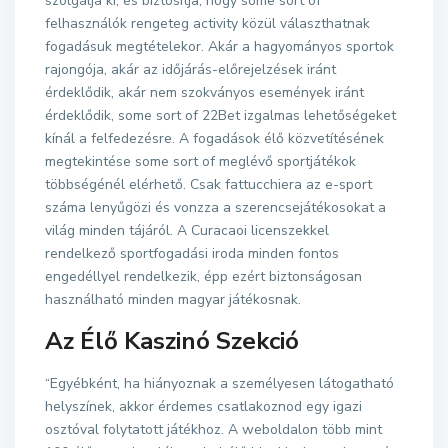
szolgálja ki, és biztosítja, hogy some sort of
felhasználók rengeteg activity közül választhatnak
fogadásuk megtételekor. Akár a hagyományos sportok
rajongója, akár az időjárás-előrejelzések iránt
érdeklődik, akár nem szokványos események iránt
érdeklődik, some sort of 22Bet izgalmas lehetőségeket
kínál a felfedezésre. A fogadások élő közvetítésének
megtekintése some sort of meglévő sportjátékok
többségénél elérhető. Csak fattucchiera az e-sport
száma lenyűgözi és vonzza a szerencsejátékosokat a
világ minden tájáról. A Curacaoi licenszekkel
rendelkező sportfogadási iroda minden fontos
engedéllyel rendelkezik, épp ezért biztonságosan
használható minden magyar játékosnak.
Az Élő Kaszinó Szekció
“Egyébként, ha hiányoznak a személyesen látogatható
helyszínek, akkor érdemes csatlakoznod egy igazi
osztóval folytatott játékhoz. A weboldalon több mint