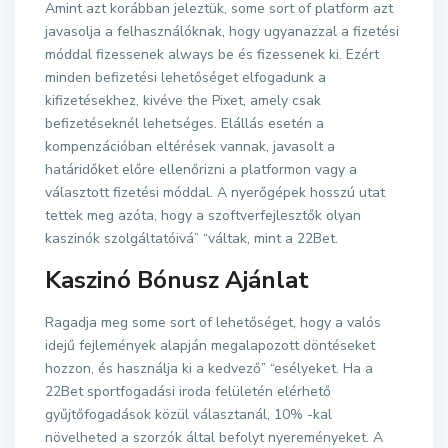
Amint azt korábban jeleztük, some sort of platform azt
javasolja a felhasználóknak, hogy ugyanazzal a fizetési
móddal fizessenek always be és fizessenek ki. Ezért
minden befizetési lehetőséget elfogadunk a
kifizetésekhez, kivéve the Pixet, amely csak
befizetéseknél lehetséges. Elállás esetén a
kompenzációban eltérések vannak, javasolt a
határidőket előre ellenőrizni a platformon vagy a
választott fizetési móddal. A nyerőgépek hosszú utat
tettek meg azóta, hogy a szoftverfejlesztők olyan
kaszinók szolgáltatóivá” “váltak, mint a 22Bet.
Kaszinó Bónusz Ajánlat
Ragadja meg some sort of lehetőséget, hogy a valós
idejű fejlemények alapján megalapozott döntéseket
hozzon, és használja ki a kedvező” “esélyeket. Ha a
22Bet sportfogadási iroda felületén elérhető
gyűjtőfogadások közül választanál, 10% -kal
növelheted a szorzók által befolyt nyereményeket. A