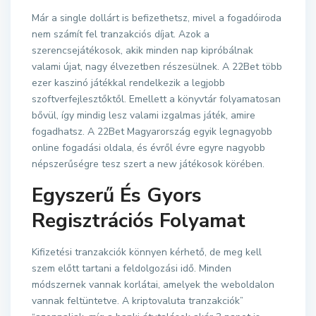
Már a single dollárt is befizethetsz, mivel a fogadóiroda
nem számít fel tranzakciós díjat. Azok a
szerencsejátékosok, akik minden nap kipróbálnak
valami újat, nagy élvezetben részesülnek. A 22Bet több
ezer kaszinó játékkal rendelkezik a legjobb
szoftverfejlesztőktől. Emellett a könyvtár folyamatosan
bővül, így mindig lesz valami izgalmas játék, amire
fogadhatsz. A 22Bet Magyarország egyik legnagyobb
online fogadási oldala, és évről évre egyre nagyobb
népszerűségre tesz szert a new játékosok körében.
Egyszerű És Gyors
Regisztrációs Folyamat
Kifizetési tranzakciók könnyen kérhető, de meg kell
szem előtt tartani a feldolgozási idő. Minden
módszernek vannak korlátai, amelyek the weboldalon
vannak feltüntetve. A kriptovaluta tranzakciók”