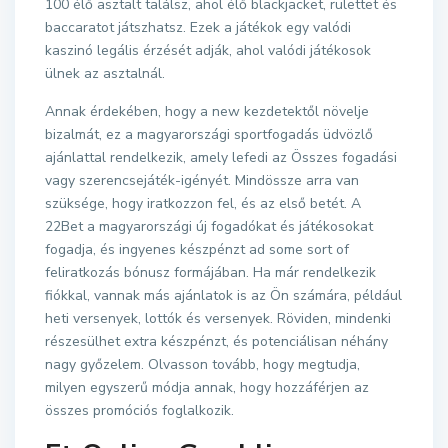
100 élő asztalt találsz, ahol élő blackjacket, rulettet és
baccaratot játszhatsz. Ezek a játékok egy valódi
kaszinó legális érzését adják, ahol valódi játékosok
ülnek az asztalnál.
Annak érdekében, hogy a new kezdetektől növelje
bizalmát, ez a magyarországi sportfogadás üdvözlő
ajánlattal rendelkezik, amely lefedi az Összes fogadási
vagy szerencsejáték-igényét. Mindössze arra van
szüksége, hogy iratkozzon fel, és az első betét. A
22Bet a magyarországi új fogadókat és játékosokat
fogadja, és ingyenes készpénzt ad some sort of
feliratkozás bónusz formájában. Ha már rendelkezik
fiókkal, vannak más ajánlatok is az Ön számára, például
heti versenyek, lottók és versenyek. Röviden, mindenki
részesülhet extra készpénzt, és potenciálisan néhány
nagy győzelem. Olvasson tovább, hogy megtudja,
milyen egyszerű módja annak, hogy hozzáférjen az
összes promóciós foglalkozik.