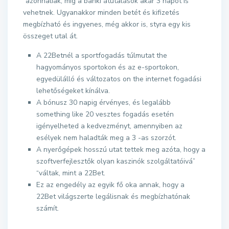
“azonnaliak, míg a banki átutalások akár 3 napot is
vehetnek. Ugyanakkor minden betét és kifizetés
megbízható és ingyenes, még akkor is, styra egy kis
összeget utal át.
A 22Betnél a sportfogadás túlmutat the
hagyományos sportokon és az e-sportokon,
egyedülálló és változatos on the internet fogadási
lehetőségeket kínálva.
A bónusz 30 napig érvényes, és legalább
something like 20 vesztes fogadás esetén
igényelheted a kedvezményt, amennyiben az
esélyek nem haladták meg a 3 -as szorzót.
A nyerőgépek hosszú utat tettek meg azóta, hogy a
szoftverfejlesztők olyan kaszinók szolgáltatóivá”
“váltak, mint a 22Bet.
Ez az engedély az egyik fő oka annak, hogy a
22Bet világszerte legálisnak és megbízhatónak
számít.