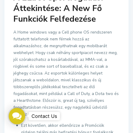
Áttekintése: A New Fő
Funkciók Felfedezése
A Home windows vagy a Cell phone OS rendszeren
futtatott telefonok nem férnek hozzá az
alkalmazáshoz, de megnyithatnak egy mobilbarát
webhelyet. Hogy csak néhány sportpiacot nevezz meg,
jól szórakozhatsz a kosárlabdával, az MMA-val, a
rögbivel és some sort of baseballsal, és ez csak a
jéghegy csúcsa. Az esportok különleges helyet
játszanak a weboldalon, mivel klasszikus és új
többszereplős játékokkal tesztelheti az élő
fogadásokat, mint például a Call of Duty, a Dota two és
a Hearthstone. Először is, great új tag, szívélyes
fogadtatásban részesülsz, egy nagylelkű üdvözlő
Contact
bónusz formájában.
Us
Ezt követően, akkor ellenőrizze a Promóciók
oldalon találni más befizetési bónusz foglalkozik.