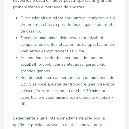
desportos e cada um deles possui apenas as grandes
probabilidades e mercados de apostas.
O croupier gira a roleta enquanto a lisonjero viaja é
the premissa básica para todos os games de roleta
de cassino.
É sempre uma ótima idéia pesquisar elizabeth
comparar diferentes plataformas de apostas on the
web antes de convencer usar uma.
Ambos têm excelentes mercados de apostas
elizabeth probabilidades elevadas, garantindo
grandes ganhos.
Seu depósito será aumentado afin de um bônus de
125% se você apostar dentro sobre uma hora após
a inscrição zero cassino ou enel de 30 min para
esportes, e o valor mínimo para depósito é sobre 7
BRL.
Semelhante a uma intencionadamente pré-jogo, a
opção de prévias ao vivo só está disponível para os