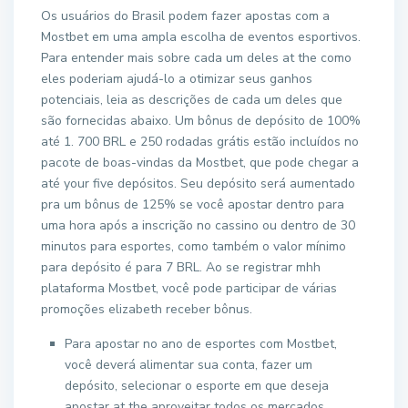
Os usuários do Brasil podem fazer apostas com a
Mostbet em uma ampla escolha de eventos esportivos.
Para entender mais sobre cada um deles at the como
eles poderiam ajudá-lo a otimizar seus ganhos
potenciais, leia as descrições de cada um deles que
são fornecidas abaixo. Um bônus de depósito de 100%
até 1. 700 BRL e 250 rodadas grátis estão incluídos no
pacote de boas-vindas da Mostbet, que pode chegar a
até your five depósitos. Seu depósito será aumentado
pra um bônus de 125% se você apostar dentro para
uma hora após a inscrição no cassino ou dentro de 30
minutos para esportes, como também o valor mínimo
para depósito é para 7 BRL. Ao se registrar mhh
plataforma Mostbet, você pode participar de várias
promoções elizabeth receber bônus.
Para apostar no ano de esportes com Mostbet,
você deverá alimentar sua conta, fazer um
depósito, selecionar o esporte em que deseja
apostar at the aproveitar todos os mercados