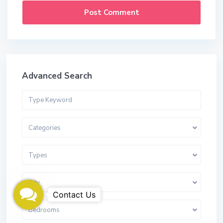
Advanced Search
Categories
Types
City
Contact
Us
Bedrooms