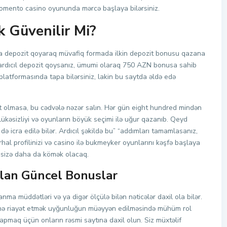
 momento casino oyununda mərcə başlaya bilərsiniz.
k Güvenilir Mi?
a depozit qoyaraq müvafiq formada ilkin depozit bonusu qazana
fə ardıcıl depozit qoysanız, ümumi olaraq 750 AZN bonusa sahib
latformasında tapa bilərsiniz, lakin bu saytda əldə edə
olmasa, bu cədvələ nəzər salın. Hər gün eight hundred mindən
lükəsizliyi və oyunların böyük seçimi ilə uğur qazanıb. Qeyd
 də icra edilə bilər. Ardıcıl şəkildə bu” “addımları tamamlasanız,
rhal profilinizi və casino ilə bukmeyker oyunlarını kəşfə başlaya
n sizə daha da kömək olacaq.
ulan Güncel Bonuslar
ma müddətləri və ya digər ölçülə bilən nəticələr daxil ola bilər.
lərinə riayət etmək uyğunluğun müəyyən edilməsində mühüm rol
apmaq üçün onların rəsmi saytına daxil olun. Siz müxtəlif