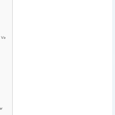
r Və
ı
ar