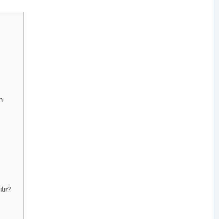
h
lır?