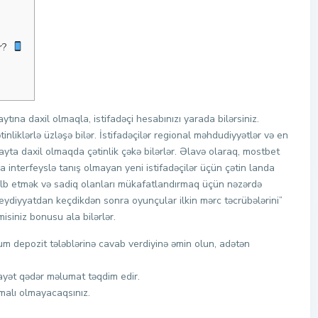
ır?
ına daxil olmaqla, istifadəçi hesabınızı yarada bilərsiniz.
nliklərlə üzləşə bilər. İstifadəçilər regional məhdudiyyətlər və en
ta daxil olmaqda çətinlik çəkə bilərlər. Əlavə olaraq, mostbet
interfeyslə tanış olmayan yeni istifadəçilər üçün çətin landa
i cəlb etmək və sadiq olanları mükafatlandırmaq üçün nəzərdə
Qeydiyyatdan keçdikdən sonra oyunçular ilkin mərc təcrübələrini”
isiniz bonusu ala bilərlər.
um depozit tələblərinə cavab verdiyinə əmin olun, adətən
ayət qədər məlumat təqdim edir.
malı olmayacaqsınız.