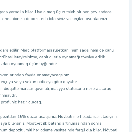
iqədə yaradıla bilər. Üyə olmaq üçün tələb olunan şey sadəcə
ə, hesabınıza depozit edə bilərsiniz və seçilən oyunlarınızı
 idarə edilir. Mərc platforması ruletkanı həm sadə, həm də canlı
übəsi istəyirsinizsə, canlı dilerlə oynamağı tövsiyə edirik.
hazdan oynamaq üçün uyğundur.
mkanlarından faydalanamayacaqsınız.
unçuya və ya yekun nəticəyə görə qoyulur.
 diqqətlə mərclər qoymalı, maliyyə statusunu nəzərə alaraq
ınmalıdır.
profiliniz hazır olacaq.
ozitdən 15% qazanacaqsınız. Növbəti mərhələdə isə istədiyiniz
ya bilərsiniz. Mostbet ilk balans artırılmasından sonra
um depozit limiti hər ödəmə vasitəsində fərqli ola bilər. Növbəti