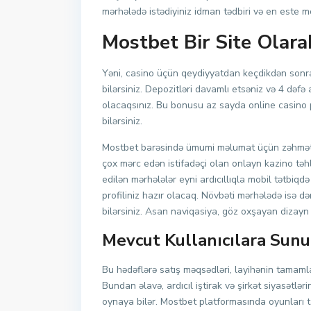
mərhələdə istədiyiniz idman tədbiri və en este
Mostbet Bir Site Olara
Yəni, casino üçün qeydiyyatdan keçdikdən sonr
bilərsiniz. Depozitləri davamlı etsəniz və 4 də
olacaqsınız. Bu bonusu az sayda online casino p
bilərsiniz.
Mostbet barəsində ümumi məlumat üçün zəhmət 
çox mərc edən istifadəçi olan onlayn kazino təh
edilən mərhələlər eyni ardıcıllıqla mobil tətbiqdə
profiliniz hazır olacaq. Növbəti mərhələdə isə də
bilərsiniz. Asan naviqasiya, göz oxşayan dizay
Mevcut Kullanıcılara Sun
Bu hədəflərə satış məqsədləri, layihənin tamamlan
Bundan əlavə, ardıcıl iştirak və şirkət siyasət
oynaya bilər. Mostbet platformasında oyunları t