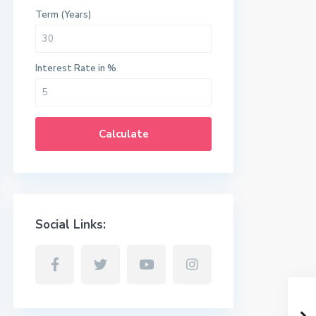
Term (Years)
Interest Rate in %
Calculate
Social Links: