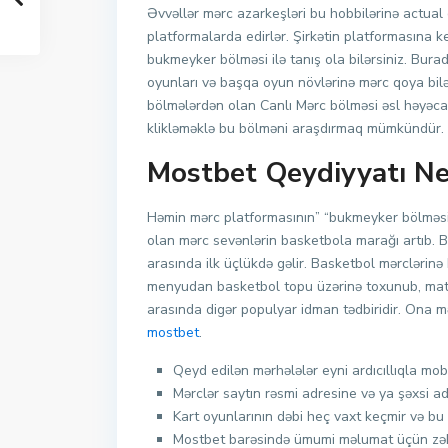
Əvvəllər mərc azarkeşləri bu hobbilərinə actual c
platformalarda edirlər. Şirkətin platformasına
bukmeyker bölməsi ilə tanış ola bilərsiniz. Burad
oyunları və başqa oyun növlərinə mərc qoya bilə
bölmələrdən olan Canlı Mərc bölməsi əsl həyəca
klikləməklə bu bölməni araşdırmaq mümkündür.
Mostbet Qeydiyyatı Nec
Həmin mərc platformasının” “bukmeyker bölməsi
olan mərc sevənlərin basketbola marağı artıb. 
arasında ilk üçlükdə gəlir. Basketbol mərcləri
menyudan basketbol topu üzərinə toxunub, matçı 
arasında digər populyar idman tədbiridir. Ona 
mostbet
.
Qeyd edilən mərhələlər eyni ardıcıllıqla mobil
Mərclər saytın rəsmi adresine və ya şəxsi ad
Kart oyunlarının dəbi heç vaxt keçmir və bu
Mostbet barəsində ümumi məlumat üçün zəhm