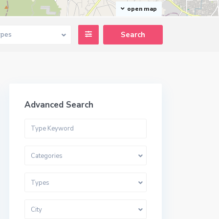
open map
ypes
Advanced Search
Categories
Types
City