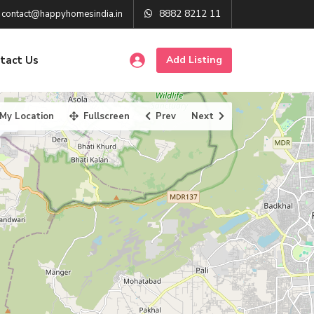
8882 8212 11
contact@happyhomesindia.in
tact Us
Add Listing
My Location
Fullscreen
Prev
Next