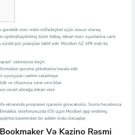
 gündəlik mərc edən istifadəçiləri üçün xüsusi olaraq
n optimallaşdırılmış bizim tətbiq, idman mərc oyunlarına canlı
sürətli pul çıxarışları təklif edir. Mostbet AZ APK indir ilə
roqram” sekmesine keçin.
nformation qoruma şirkətlərinə həvalə edir.
i oyunçuları səmimi salamlayır.
ir və cihazınıza zərər verə bilər.
ə vəsait almağa imkan verir.
fə ekranında proqramın işarəsini görəcəksiniz. Sonra hesabınıza
. Beləliklə, telefonunuzda iOS üçün Mostbet app endirmiş
raşdırma baxımından bir addım öndə olacaqlar.
 Bookmaker Və Kazino Rəsmi