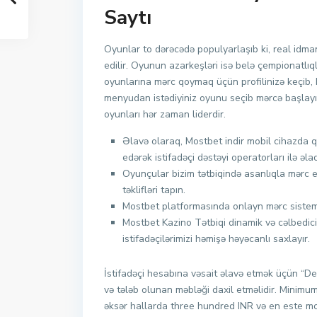
Saytı
Oyunlar to dərəcədə populyarlaşıb ki, real idman
edilir. Oyunun azarkeşləri isə belə çempionatlı
oyunlarına mərc qoymaq üçün profilinizə keçib, 
menyudan istədiyiniz oyunu seçib mərcə başlayı
oyunları hər zaman liderdir.
Əlavə olaraq, Mostbet indir mobil cihazda q
edərək istifadəçi dəstəyi operatorları ilə əl
Oyunçular bizim tətbiqində asanlıqla mərc ed
təklifləri tapın.
Mostbet platformasında onlayn mərc sistem
Mostbet Kazino Tətbiqi dinamik və cəlbedici 
istifadəçilərimizi həmişə həyəcanlı saxlayır.
İstifadəçi hesabına vəsait əlavə etmək üçün “
və tələb olunan məbləği daxil etməlidir. Minimu
əksər hallarda three hundred INR və en este mo