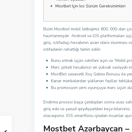
Mostbet Için Ios Sürüm Gereksinimleri
Bizim Mostbet mobil tətbiqimiz 800, 000-dən çox
hazırlanmışdır. Android və iOS platformaları üçü
giriş, istifadəçi hesabının asan idarə olunması və 
istifadənin rahatlığı təmin edilir.
Bunu etmək üçün səhifəni açın və “Mobil p
Mərc şirkəti hesabınızı ən yüksək səviyyəli i
MostBet səxavətli Xoş Gəlmə Bonusu ilə yen
Kənar mənbələrdən yüklənən fayllar təhlükəlid
Bu promosyon yeni oyunçuya mərc üçün əlav
Endirmə prosesi başa çatdıqdan sonra əsas səhi
giriş edə və yaxud qeydiyyatdan keçə bilərsiniz
olacaqsınız. IOS smartfonu işlədən insanlar qu
Mostbet Azərbaycan –