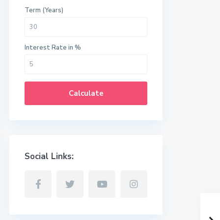
Term (Years)
Interest Rate in %
Calculate
Social Links: