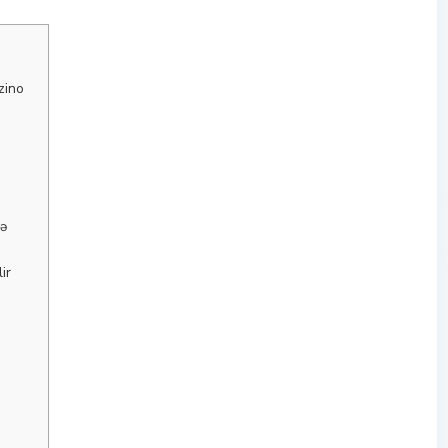
zino
ə
ir