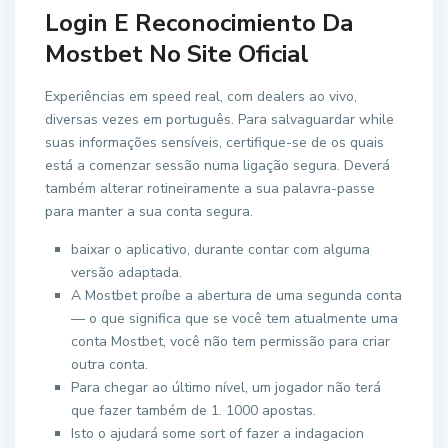
Login E Reconocimiento Da
Mostbet No Site Oficial
Experiências em speed real, com dealers ao vivo,
diversas vezes em português. Para salvaguardar while
suas informações sensíveis, certifique-se de os quais
está a comenzar sessão numa ligação segura. Deverá
também alterar rotineiramente a sua palavra-passe
para manter a sua conta segura.
baixar o aplicativo, durante contar com alguma
versão adaptada.
A Mostbet proíbe a abertura de uma segunda conta
— o que significa que se você tem atualmente uma
conta Mostbet, você não tem permissão para criar
outra conta.
Para chegar ao último nível, um jogador não terá
que fazer também de 1. 1000 apostas.
Isto o ajudará some sort of fazer a indagacion