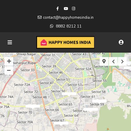
contact@happyhomesindia.in
8882 8212 11