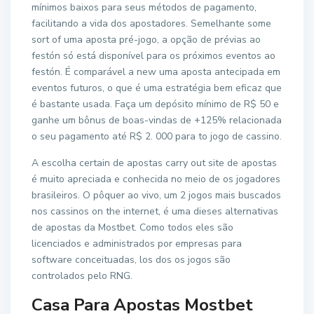
mínimos baixos para seus métodos de pagamento,
facilitando a vida dos apostadores. Semelhante some
sort of uma aposta pré-jogo, a opção de prévias ao
festón só está disponível para os próximos eventos ao
festón. É comparável a new uma aposta antecipada em
eventos futuros, o que é uma estratégia bem eficaz que
é bastante usada. Faça um depósito mínimo de R$ 50 e
ganhe um bônus de boas-vindas de +125% relacionada
o seu pagamento até R$ 2. 000 para to jogo de cassino.
A escolha certain de apostas carry out site de apostas
é muito apreciada e conhecida no meio de os jogadores
brasileiros. O pôquer ao vivo, um 2 jogos mais buscados
nos cassinos on the internet, é uma dieses alternativas
de apostas da Mostbet. Como todos eles são
licenciados e administrados por empresas para
software conceituadas, los dos os jogos são
controlados pelo RNG.
Casa Para Apostas Mostbet