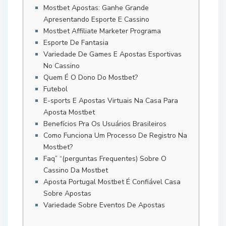
Mostbet Apostas: Ganhe Grande
Apresentando Esporte E Cassino
Mostbet Affiliate Marketer Programa
Esporte De Fantasia
Variedade De Games E Apostas Esportivas
No Cassino
Quem É O Dono Do Mostbet?
Futebol
E-sports E Apostas Virtuais Na Casa Para
Aposta Mostbet
Benefícios Pra Os Usuários Brasileiros
Como Funciona Um Processo De Registro Na
Mostbet?
Faq” “(perguntas Frequentes) Sobre O
Cassino Da Mostbet
Aposta Portugal Mostbet É Confiável Casa
Sobre Apostas
Variedade Sobre Eventos De Apostas