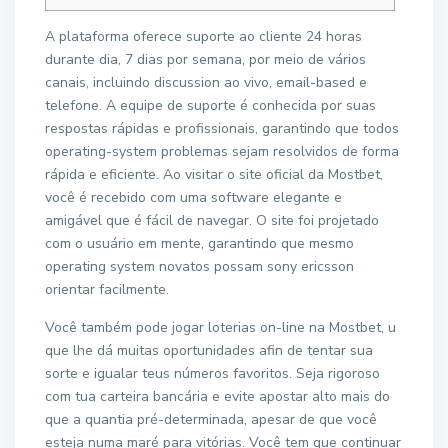
A plataforma oferece suporte ao cliente 24 horas
durante dia, 7 dias por semana, por meio de vários
canais, incluindo discussion ao vivo, email-based e
telefone. A equipe de suporte é conhecida por suas
respostas rápidas e profissionais, garantindo que todos
operating-system problemas sejam resolvidos de forma
rápida e eficiente. Ao visitar o site oficial da Mostbet,
você é recebido com uma software elegante e
amigável que é fácil de navegar. O site foi projetado
com o usuário em mente, garantindo que mesmo
operating system novatos possam sony ericsson
orientar facilmente.
Você também pode jogar loterias on-line na Mostbet, u
que lhe dá muitas oportunidades afin de tentar sua
sorte e igualar teus números favoritos. Seja rigoroso
com tua carteira bancária e evite apostar alto mais do
que a quantia pré-determinada, apesar de que você
esteja numa maré para vitórias. Você tem que continuar