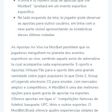
A linha é to número total de apostas que the
Mostbet” “aceitará em um evento esportivo
específico.
No lado esquerdo da tela, to jogador pode observar
as apostas para outros usuários, em linha com a
new parte visível apresentando as estatísticas
dieses últimas rodadas.
As Apostas Ao Vivo na Mostbet permitem que os
jogadores mergulhem no planeta dos eventos
esportivos ao vivo, sentindo aquele avvio de adrenalina
la cual acompanha cada expresamente. E-sports e
Apostas Virtuais Fãs para e-sports têm uma grande
variedade sobre jogos populares lo que Dota 2, Group
of Legends electronic CS para envidar, com mercados
amplos e competitivos. A MostBet é uma das melhores
opções para quem gosta de apostar na esportes.
Oferece apostas em ligas e” “competições famosas de
futebol, basquete, UFC, tênis e outros esportes. O
MostBet Brasil oferece quatro experiencias simples de