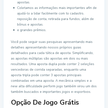
apostas.
Coletamos as informações mais importantes afin de
ajudá-lo a lidar facilmente com to cadastro,
reposição de conta, retirada para fundos, além de
bônus e apostas.
e grandes prêmios.
Você pode seguir suas pesquisas apresentando mais
detalhes apresentando nossos próprios guias
detalhados para cada tática de aposta. Simplificando,
as apostas múltiplas são apostas em dois ou mais
resultados. Uma aposta dupla pode conter 2 seleções
vencedoras de corrida separadas, enquanto uma
aposta tripla pode conter 3 apostas principais
combinadas em uma aposta. A mecânica simples e a
new alta dificuldade perform jogo também virou um dos
também buscados e importantes jogos e-esportivos.
Opção De Jogo Grátis