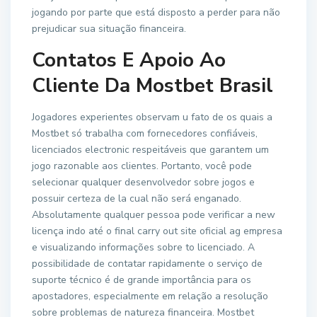
jogando por parte que está disposto a perder para não
prejudicar sua situação financeira.
Contatos E Apoio Ao
Cliente Da Mostbet Brasil
Jogadores experientes observam u fato de os quais a
Mostbet só trabalha com fornecedores confiáveis,
licenciados electronic respeitáveis que garantem um
jogo razonable aos clientes. Portanto, você pode
selecionar qualquer desenvolvedor sobre jogos e
possuir certeza de la cual não será enganado.
Absolutamente qualquer pessoa pode verificar a new
licença indo até o final carry out site oficial ag empresa
e visualizando informações sobre to licenciado. A
possibilidade de contatar rapidamente o serviço de
suporte técnico é de grande importância para os
apostadores, especialmente em relação a resolução
sobre problemas de natureza financeira. Mostbet