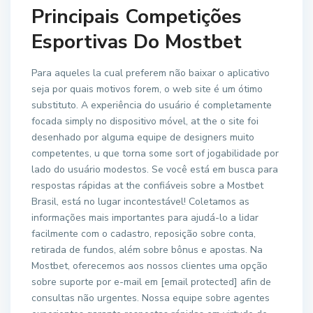
Principais Competições
Esportivas Do Mostbet
Para aqueles la cual preferem não baixar o aplicativo
seja por quais motivos forem, o web site é um ótimo
substituto. A experiência do usuário é completamente
focada simply no dispositivo móvel, at the o site foi
desenhado por alguma equipe de designers muito
competentes, u que torna some sort of jogabilidade por
lado do usuário modestos. Se você está em busca para
respostas rápidas at the confiáveis sobre a Mostbet
Brasil, está no lugar incontestável! Coletamos as
informações mais importantes para ajudá-lo a lidar
facilmente com o cadastro, reposição sobre conta,
retirada de fundos, além sobre bônus e apostas. Na
Mostbet, oferecemos aos nossos clientes uma opção
sobre suporte por e-mail em [email protected] afin de
consultas não urgentes. Nossa equipe sobre agentes