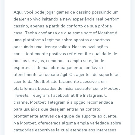
Aqui, você pode jogar games de cassino possuindo um
dealer ao vivo imitando a new experiência real perform
cassino, apenas a partir do conforto de sua própria
casa. Tenha confianza de que some sort of Mostbet é
uma plataforma legítima sobre apostas esportivas
possuindo uma licença válida. Nossas avaliações
consistentemente positivas refletem the qualidade de
nossos serviços, como nossa ampla seleção de
esportes, sistema sobre pagamento confiável e
atendimento ao usuario ágil. Os agentes de suporte ao
cliente da Mostbet são facilmente acessíveis em
plataformas buscados de mídia sociable, como Mostbet
Tweets, Telegram, Facebook at the Instagram. O
channel Mostbet Telegram é a opção recomendada
para usuários que desejam entrar na contato
prontamente através da equipe de suporte ao cliente.
Na Mostbet, oferecemos alguma ampla variedade sobre
categorias esportivas la cual atendem aos interesses