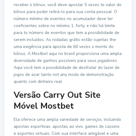
receber o bônus, você deve apostar 5 vezes to valor do
bônus para poder retirá-lo para sua conta pessoal. O
número mínimo de eventos no acumulador deve ter
coeficientes sobre no mínimo 1, forty, e não há limite
para to número de eventos que tem a possibilidade de
serem incluídos. As rodadas grátis estão sujeitas the
uma exigência para aposta de 60 vezes o monto do
bônus. A Mostbet aqui no brasil proporciona uma ampla
diversidade de ganhos possíveis para seus jogadores.
Aqui você tem a possibilidade de desfrutar do lazer de
jogos de azar tanto not any modo de demonstração
quanto com dinheiro real.
Versão Carry Out Site
Móvel Mostbet
Ela oferece uma ampla variedade de serviços, incluindo
apostas esportivas, apostas ao vivo, games de cassino
e esportes virtuais. Com sua interface amigável e uma