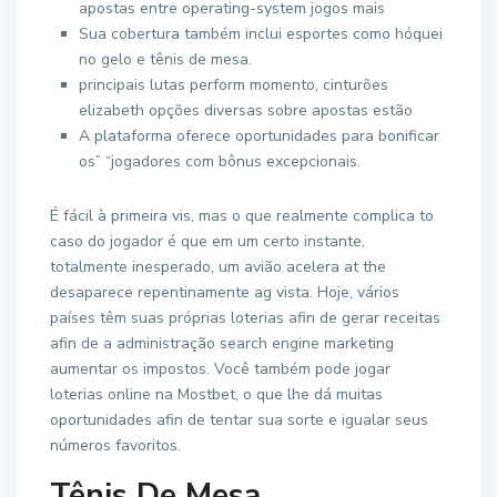
apostas entre operating-system jogos mais
Sua cobertura também inclui esportes como hóquei
no gelo e tênis de mesa.
principais lutas perform momento, cinturões
elizabeth opções diversas sobre apostas estão
A plataforma oferece oportunidades para bonificar
os” “jogadores com bônus excepcionais.
É fácil à primeira vis, mas o que realmente complica to
caso do jogador é que em um certo instante,
totalmente inesperado, um avião acelera at the
desaparece repentinamente ag vista. Hoje, vários
países têm suas próprias loterias afin de gerar receitas
afin de a administração search engine marketing
aumentar os impostos. Você também pode jogar
loterias online na Mostbet, o que lhe dá muitas
oportunidades afin de tentar sua sorte e igualar seus
números favoritos.
Tênis De Mesa