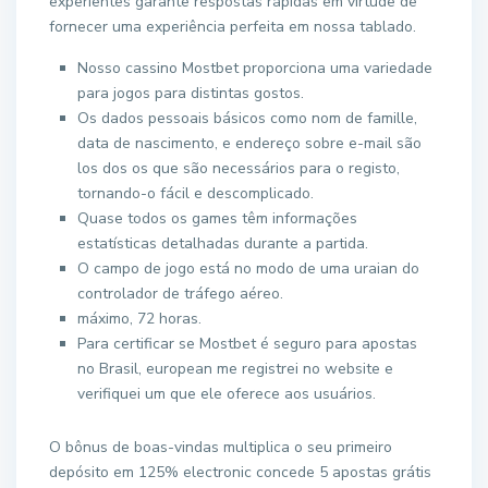
experientes garante respostas rápidas em virtude de
fornecer uma experiência perfeita em nossa tablado.
Nosso cassino Mostbet proporciona uma variedade
para jogos para distintas gostos.
Os dados pessoais básicos como nom de famille,
data de nascimento, e endereço sobre e-mail são
los dos os que são necessários para o registo,
tornando-o fácil e descomplicado.
Quase todos os games têm informações
estatísticas detalhadas durante a partida.
O campo de jogo está no modo de uma uraian do
controlador de tráfego aéreo.
máximo, 72 horas.
Para certificar se Mostbet é seguro para apostas
no Brasil, european me registrei no website e
verifiquei um que ele oferece aos usuários.
O bônus de boas-vindas multiplica o seu primeiro
depósito em 125% electronic concede 5 apostas grátis