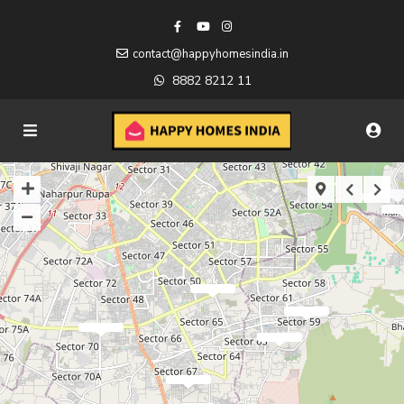
contact@happyhomesindia.in
8882 8212 11