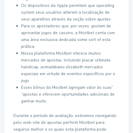
Os dispositivos da Apple permitem que operating
system seus usuários alterem a localização de
seus aparelhos através da seção sobre ajustes.
Para os apostadores que, por vezes, gostam de
aproveitar jogos de cassino, a Mostbet conta com
uma área exclusiva dedicada some sort of esta
prática.
Nossa plataforma Mostbet oferece muitos
mercados de apostas, incluindo placar ultimate,
handicap, acima/abaixo elizabeth mercados
especiais em virtude de eventos específicos por o
jogo.
Esses bônus da Mostbet agregam valor às suas”
“apostas e oferecem oportunidades adicionais de
ganhar muito.
Durante o período de avaliação, estivemos navegando
pelo web-site de apostas perform Mostbet para
seguirse melhor o os quais esta plataforma pode