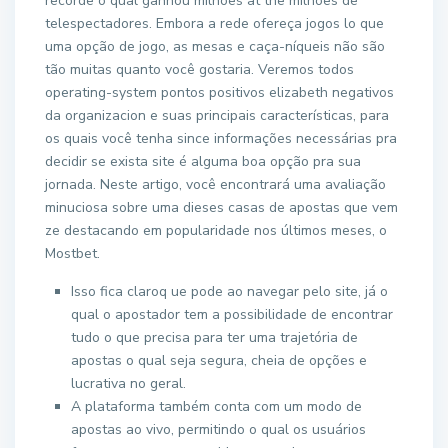
recorde o qual ganhou milhões at the milhões de
telespectadores. Embora a rede ofereça jogos lo que
uma opção de jogo, as mesas e caça-níqueis não são
tão muitas quanto você gostaria. Veremos todos
operating-system pontos positivos elizabeth negativos
da organizacion e suas principais características, para
os quais você tenha since informações necessárias pra
decidir se exista site é alguma boa opção pra sua
jornada. Neste artigo, você encontrará uma avaliação
minuciosa sobre uma dieses casas de apostas que vem
ze destacando em popularidade nos últimos meses, o
Mostbet.
Isso fica claroq ue pode ao navegar pelo site, já o
qual o apostador tem a possibilidade de encontrar
tudo o que precisa para ter uma trajetória de
apostas o qual seja segura, cheia de opções e
lucrativa no geral.
A plataforma também conta com um modo de
apostas ao vivo, permitindo o qual os usuários