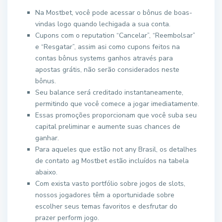
Na Mostbet, você pode acessar o bônus de boas-
vindas logo quando lechigada a sua conta.
Cupons com o reputation “Cancelar”, “Reembolsar”
e “Resgatar”, assim asi como cupons feitos na
contas bônus systems ganhos através para
apostas grátis, não serão considerados neste
bônus.
Seu balance será creditado instantaneamente,
permitindo que você comece a jogar imediatamente.
Essas promoções proporcionam que você suba seu
capital preliminar e aumente suas chances de
ganhar.
Para aqueles que estão not any Brasil, os detalhes
de contato ag Mostbet estão incluídos na tabela
abaixo.
Com exista vasto portfólio sobre jogos de slots,
nossos jogadores têm a oportunidade sobre
escolher seus temas favoritos e desfrutar do
prazer perform jogo.