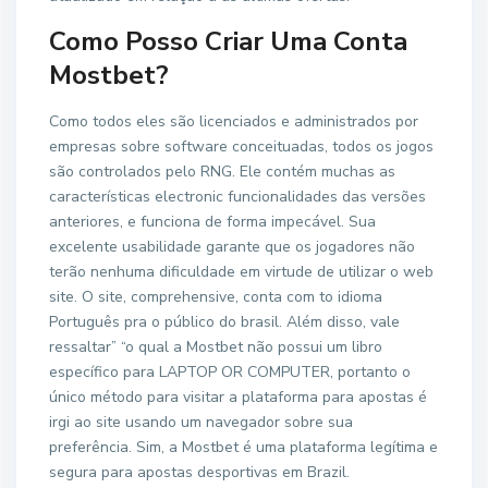
Como Posso Criar Uma Conta
Mostbet?
Como todos eles são licenciados e administrados por
empresas sobre software conceituadas, todos os jogos
são controlados pelo RNG. Ele contém muchas as
características electronic funcionalidades das versões
anteriores, e funciona de forma impecável. Sua
excelente usabilidade garante que os jogadores não
terão nenhuma dificuldade em virtude de utilizar o web
site. O site, comprehensive, conta com to idioma
Português pra o público do brasil. Além disso, vale
ressaltar” “o qual a Mostbet não possui um libro
específico para LAPTOP OR COMPUTER, portanto o
único método para visitar a plataforma para apostas é
irgi ao site usando um navegador sobre sua
preferência. Sim, a Mostbet é uma plataforma legítima e
segura para apostas desportivas em Brazil.