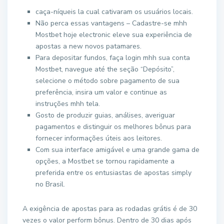
caça-níqueis la cual cativaram os usuários locais.
Não perca essas vantagens – Cadastre-se mhh
Mostbet hoje electronic eleve sua experiência de
apostas a new novos patamares.
Para depositar fundos, faça login mhh sua conta
Mostbet, navegue até the seção “Depósito”,
selecione o método sobre pagamento de sua
preferência, insira um valor e continue as
instruções mhh tela.
Gosto de produzir guias, análises, averiguar
pagamentos e distinguir os melhores bônus para
fornecer informações úteis aos leitores.
Com sua interface amigável e uma grande gama de
opções, a Mostbet se tornou rapidamente a
preferida entre os entusiastas de apostas simply
no Brasil.
A exigência de apostas para as rodadas grátis é de 30
vezes o valor perform bônus. Dentro de 30 dias após