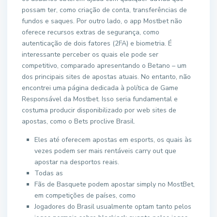
possam ter, como criação de conta, transferências de
fundos e saques. Por outro lado, o app Mostbet não
oferece recursos extras de segurança, como
autenticação de dois fatores (2FA) e biometria. É
interessante perceber os quais ele pode ser
competitivo, comparado apresentando o Betano – um
dos principais sites de apostas atuais. No entanto, não
encontrei uma página dedicada à política de Game
Responsável da Mostbet. Isso seria fundamental e
costuma producir disponibilizado por web sites de
apostas, como o Bets proclive Brasil.
Eles até oferecem apostas em esports, os quais às
vezes podem ser mais rentáveis carry out que
apostar na desportos reais.
Todas as
Fãs de Basquete podem apostar simply no MostBet,
em competições de países, como
Jogadores do Brasil usualmente optam tanto pelos