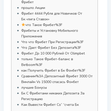
Фрибет
прошло Акции
Фрибет 4444 Рубля для Новичков От
Бк «лига Ставок»
что Такое Фрибет%3F
Фрибеты и Установку Мобильного
Приложения
Что что Фрибет При Регистрации%3F
Что Дает Фрибет Без Депозита%3F
Фрибет До 10 000 Рублей От Olimpbet
только Такое Фрибет-баланс в
Betboom%3F
как Получить Фрибет в Бк Фонбет%3F
Сравним%3A Депозитный Фрибет 3000 От
Винлайн Vs 15000 спасась Фонбет
лучшие Бонусы
Бк С Фрибетами никаких Депозита За
Регистрацию
Как Вывести Фрибет Со” “счета Бк