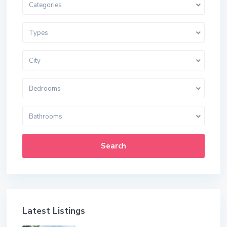
Categories
Types
City
Bedrooms
Bathrooms
Search
Latest Listings