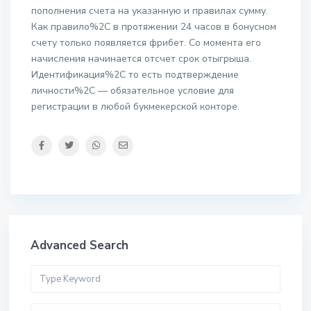
пополнения счета на указанную и правилах сумму.
Как правило%2C в протяжении 24 часов в бонусном
счету только появляется фрибет. Со момента его
начисления начинается отсчет срок отыгрыша.
Идентификация%2C то есть подтверждение
личности%2C — обязательное условие для
регистрации в любой букмекерской конторе.
Advanced Search