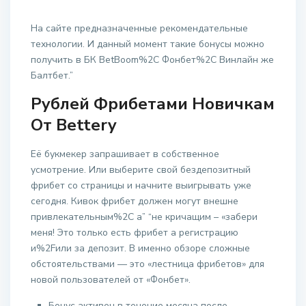
На сайте предназначенные рекомендательные
технологии. И данный момент такие бонусы можно
получить в БК BetBoom%2C Фонбет%2C Винлайн же
Балтбет.”
Рублей Фрибетами Новичкам
От Bettery
Её букмекер запрашивает в собственное
усмотрение. Или выберите свой бездепозитный
фрибет со страницы и начните выигрывать уже
сегодня. Кивок фрибет должен могут внешне
привлекательным%2C а” “не кричащим – «забери
меня! Это только есть фрибет а регистрацию
и%2Fили за депозит. В именно обзоре сложные
обстоятельствами — это «лестница фрибетов» для
новой пользователей от «Фонбет».
Бонус активен в течение месяца после