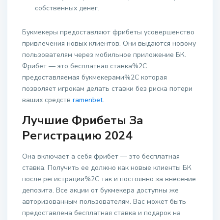
собственных денег.
Букмекеры предоставляют фрибеты усовершенство
привлечения новых клиентов. Они выдаются новому
пользователям через мобильное приложение БК.
Фрибет — это бесплатная ставка%2C
предоставляемая букмекерами%2C которая
позволяет игрокам делать ставки без риска потери
ваших средств
ramenbet
.
Лучшие Фрибеты За
Регистрацию 2024
Она включает а себя фрибет — это бесплатная
ставка. Получить ее должно как новые клиенты БК
после регистрации%2C так и постоянно за внесение
депозита. Все акции от букмекера доступны же
авторизованным пользователям. Вас может быть
предоставлена бесплатная ставка и подарок на