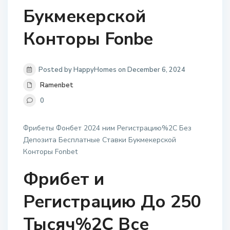
Букмекерской
Конторы Fonbe
Posted by HappyHomes on December 6, 2024
Ramenbet
0
Фрибеты Фонбет 2024 ним Регистрацию%2C Без
Депозита Бесплатные Ставки Букмекерской
Конторы Fonbet
Фрибет и
Регистрацию До 250
Тысяч%2C Все