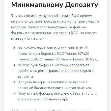
Минимальному Депозиту
Там только игроку нужно объяснить%2C почему
именно он должен поехать на матч. По трём лучшим
историям снимут короткометражные фильмы.
Финальное голосование определит%2C кто поедет
на игру «Кэпиталс».
Заключать пари можно и все события%2C
исключением SuperLive%2C Теннис 37%2C
Теннис 38%2C Теннис 37 New а Теннис 38 New.
Многие букмекерские конторы предлагают
фрибеты за регистрацию и внесение первого
депозита.
В случае выигрыша бесплатного купона а
основной баланс поступите чистая прибыль.
Полученные фарцануть можно снимать и счёта
или используя для новых пари.