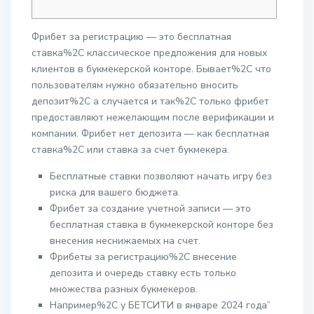
Фрибет за регистрацию — это бесплатная
ставка%2C классическое предложения для новых
клиентов в букмекерской конторе. Бывает%2C что
пользователям нужно обязательно вносить
депозит%2C а случается и так%2C только фрибет
предоставляют нежелающим после верификации и
компании. Фрибет нет депозита — как бесплатная
ставка%2C или ставка за счет букмекера.
Бесплатные ставки позволяют начать игру без
риска для вашего бюджета.
Фрибет за создание учетной записи — это
бесплатная ставка в букмекерской конторе без
внесения неснижаемых на счет.
Фрибеты за регистрацию%2C внесение
депозита и очередь ставку есть только
множества разных букмекеров.
Например%2C у БЕТСИТИ в январе 2024 года”