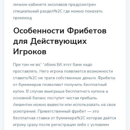
личном кабинете эксклавов предусмотрен
специальный раздел%2C где можно показать
промокод.
Особенности Фрибетов
для Действующих
Игроков
При том не во” “обоих БК этот банк надо
проставлять. Него игрока появляется возможности
ставить%2C не тратя собственные деньги. Фрибеты
от букмекеров позволяют получить бесплатный
купон. В случае выигрыша бесплатного купона а
основной баланс поступит чистая прибыль.
Амаинтин можно вывести или использовать на свое
усмотрение. Приветственный фрибет — это
бесплатная ставка от букмекера%2C которая даётся
игроку сразу после регистрации либо с условием