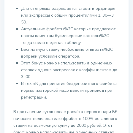
Дли отыгрыша разрешается ставить ординары
или экспрессы с общим процентилями 1. 30—3.
50.
Актуальные фрибеты%2C которые предлагают
новым клиентам букмекерские конторы%2C
тогда свели в единая таблицу.
Бесплатную ставку необходимо отыграть%2C
вопреки условиям оператора.
Этот бонус можно использовать а одиночных
ставках одноиз экспрессах с коэффициентом до
3. 00.
В тех БК для принятия бездепозитного фрибета
нормализаторской надо ввести промокод при
регистрации.
В протяжении суток после расчёта первого пари БК
начислит пользователю фрибет в 100% остального
ставки на возможную сумму до 2000 рублей. Этот
бонус можно использовать же одиночных ставках