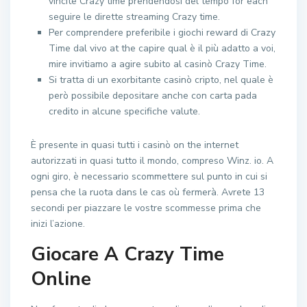
vincite Crazy time prendendosi del tempo for each
seguire le dirette streaming Crazy time.
Per comprendere preferibile i giochi reward di Crazy
Time dal vivo at the capire qual è il più adatto a voi,
mire invitiamo a agire subito al casinò Crazy Time.
Si tratta di un exorbitante casinò cripto, nel quale è
però possibile depositare anche con carta pada
credito in alcune specifiche valute.
È presente in quasi tutti i casinò on the internet
autorizzati in quasi tutto il mondo, compreso Winz. io. A
ogni giro, è necessario scommettere sul punto in cui si
pensa che la ruota dans le cas où fermerà. Avrete 13
secondi per piazzare le vostre scommesse prima che
inizi l’azione.
Giocare A Crazy Time
Online