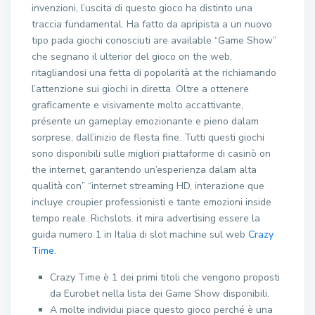
invenzioni, l’uscita di questo gioco ha distinto una
traccia fundamental. Ha fatto da apripista a un nuovo
tipo pada giochi conosciuti are available “Game Show”
che segnano il ulterior del gioco on the web,
ritagliandosi una fetta di popolarità at the richiamando
l’attenzione sui giochi in diretta. Oltre a ottenere
graficamente e visivamente molto accattivante,
présente un gameplay emozionante e pieno dalam
sorprese, dall’inizio de flesta fine. Tutti questi giochi
sono disponibili sulle migliori piattaforme di casinò on
the internet, garantendo un’esperienza dalam alta
qualità con” “internet streaming HD, interazione que
incluye croupier professionisti e tante emozioni inside
tempo reale. Richslots. it mira advertising essere la
guida numero 1 in Italia di slot machine sul web
Crazy
Time
.
Crazy Time è 1 dei primi titoli che vengono proposti
da Eurobet nella lista dei Game Show disponibili.
A molte individui piace questo gioco perché è una