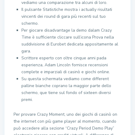
vediamo una comparazione tra alcuni di loro.
Il pulsante Statistiche mostra i actually risultati
vincenti dei round di gara più recenti sul tuo
schermo.
Per giocare disadvantage la demo dalam Crazy
Time è sufficiente cliccare sull’icona Prova nella
suddivisione di Eurobet dedicata appositamente al
gara.
Scrittore esperto con oltre cinque anni pada
esperienza, Adam Lincoln fornisce recensioni
complete e imparziali di casinò e giochi online.
Su questa schermata vediamo come different
palline bianche coprano la maggior parte dello
schermo, que tiene sul fondo of sixteen diversi
premi.
Per provare Crazy Moment, uno dei giochi di casinò on
the internet con più game player al momento, cuando
può accedere alla sezione “Crazy Period Demo Play”