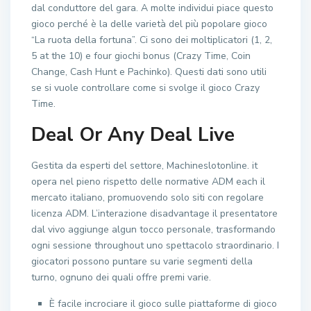
dal conduttore del gara. A molte individui piace questo
gioco perché è la delle varietà del più popolare gioco
“La ruota della fortuna”. Ci sono dei moltiplicatori (1, 2,
5 at the 10) e four giochi bonus (Crazy Time, Coin
Change, Cash Hunt e Pachinko). Questi dati sono utili
se si vuole controllare come si svolge il gioco Crazy
Time.
Deal Or Any Deal Live
Gestita da esperti del settore, Machineslotonline. it
opera nel pieno rispetto delle normative ADM each il
mercato italiano, promuovendo solo siti con regolare
licenza ADM. L’interazione disadvantage il presentatore
dal vivo aggiunge algun tocco personale, trasformando
ogni sessione throughout uno spettacolo straordinario. I
giocatori possono puntare su varie segmenti della
turno, ognuno dei quali offre premi varie.
È facile incrociare il gioco sulle piattaforme di gioco