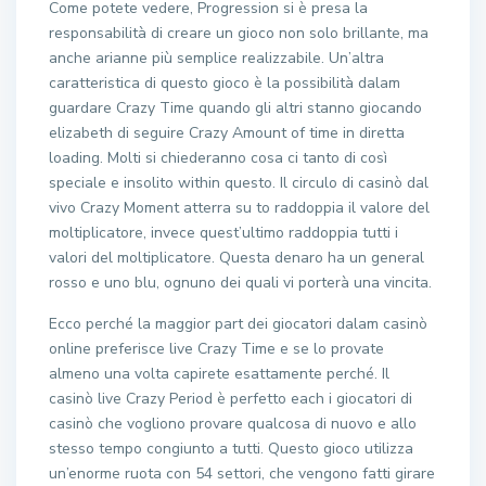
Come potete vedere, Progression si è presa la
responsabilità di creare un gioco non solo brillante, ma
anche arianne più semplice realizzabile. Un’altra
caratteristica di questo gioco è la possibilità dalam
guardare Crazy Time quando gli altri stanno giocando
elizabeth di seguire Crazy Amount of time in diretta
loading. Molti si chiederanno cosa ci tanto di così
speciale e insolito within questo. Il circulo di casinò dal
vivo Crazy Moment atterra su to raddoppia il valore del
moltiplicatore, invece quest’ultimo raddoppia tutti i
valori del moltiplicatore. Questa denaro ha un general
rosso e uno blu, ognuno dei quali vi porterà una vincita.
Ecco perché la maggior part dei giocatori dalam casinò
online preferisce live Crazy Time e se lo provate
almeno una volta capirete esattamente perché. Il
casinò live Crazy Period è perfetto each i giocatori di
casinò che vogliono provare qualcosa di nuovo e allo
stesso tempo congiunto a tutti. Questo gioco utilizza
un’enorme ruota con 54 settori, che vengono fatti girare