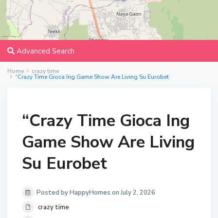
Advanced Search
Home
crazy time
“Crazy Time Gioca Ing Game Show Are Living Su Eurobet
“Crazy Time Gioca Ing
Game Show Are Living
Su Eurobet
Posted by HappyHomes on July 2, 2026
crazy time