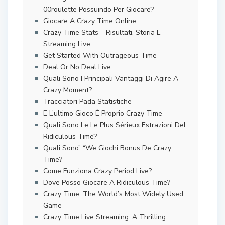
00roulette Possuindo Per Giocare?
Giocare A Crazy Time Online
Crazy Time Stats – Risultati, Storia E
Streaming Live
Get Started With Outrageous Time
Deal Or No Deal Live
Quali Sono I Principali Vantaggi Di Agire A
Crazy Moment?
Tracciatori Pada Statistiche
E L’ultimo Gioco È Proprio Crazy Time
Quali Sono Le Le Plus Sérieux Estrazioni Del
Ridiculous Time?
Quali Sono” “We Giochi Bonus De Crazy
Time?
Come Funziona Crazy Period Live?
Dove Posso Giocare A Ridiculous Time?
Crazy Time: The World’s Most Widely Used
Game
Crazy Time Live Streaming: A Thrilling