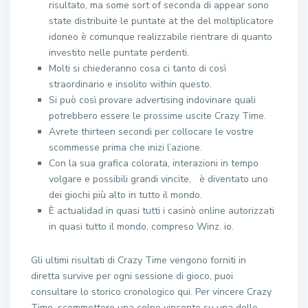
risultato, ma some sort of seconda di appear sono
state distribuite le puntate at the del moltiplicatore
idoneo è comunque realizzabile rientrare di quanto
investito nelle puntate perdenti.
Molti si chiederanno cosa ci tanto di così
straordinario e insolito within questo.
Si può così provare advertising indovinare quali
potrebbero essere le prossime uscite Crazy Time.
Avrete thirteen secondi per collocare le vostre
scommesse prima che inizi l’azione.
Con la sua grafica colorata, interazioni in tempo
volgare e possibili grandi vincite, è diventato uno
dei giochi più alto in tutto il mondo.
È actualidad in quasi tutti i casinò online autorizzati
in quasi tutto il mondo, compreso Winz. io.
Gli ultimi risultati di Crazy Time vengono forniti in
diretta survive per ogni sessione di gioco, puoi
consultare lo storico cronologico qui. Per vincere Crazy
Time, scommettere una colpo vincente su una delle