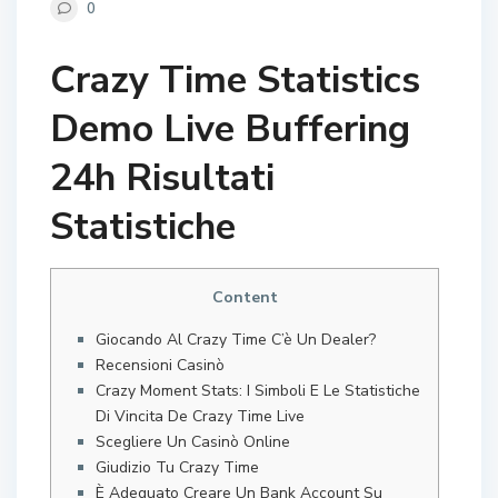
0
Crazy Time Statistics
Demo Live Buffering
24h Risultati
Statistiche
Content
Giocando Al Crazy Time C’è Un Dealer?
Recensioni Casinò
Crazy Moment Stats: I Simboli E Le Statistiche
Di Vincita De Crazy Time Live
Scegliere Un Casinò Online
Giudizio Tu Crazy Time
È Adeguato Creare Un Bank Account Su