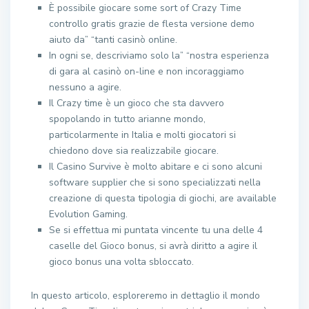
È possibile giocare some sort of Crazy Time
controllo gratis grazie de flesta versione demo
aiuto da” “tanti casinò online.
In ogni se, descriviamo solo la” “nostra esperienza
di gara al casinò on-line e non incoraggiamo
nessuno a agire.
Il Crazy time è un gioco che sta davvero
spopolando in tutto arianne mondo,
particolarmente in Italia e molti giocatori si
chiedono dove sia realizzabile giocare.
Il Casino Survive è molto abitare e ci sono alcuni
software supplier che si sono specializzati nella
creazione di questa tipologia di giochi, are available
Evolution Gaming.
Se si effettua mi puntata vincente tu una delle 4
caselle del Gioco bonus, si avrà diritto a agire il
gioco bonus una volta sbloccato.
In questo articolo, esploreremo in dettaglio il mondo