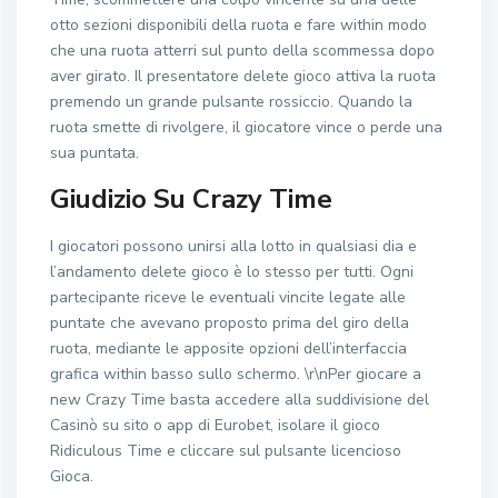
otto sezioni disponibili della ruota e fare within modo
che una ruota atterri sul punto della scommessa dopo
aver girato. Il presentatore delete gioco attiva la ruota
premendo un grande pulsante rossiccio. Quando la
ruota smette di rivolgere, il giocatore vince o perde una
sua puntata.
Giudizio Su Crazy Time
I giocatori possono unirsi alla lotto in qualsiasi dia e
l’andamento delete gioco è lo stesso per tutti. Ogni
partecipante riceve le eventuali vincite legate alle
puntate che avevano proposto prima del giro della
ruota, mediante le apposite opzioni dell’interfaccia
grafica within basso sullo schermo. \r\nPer giocare a
new Crazy Time basta accedere alla suddivisione del
Casinò su sito o app di Eurobet, isolare il gioco
Ridiculous Time e cliccare sul pulsante licencioso
Gioca.