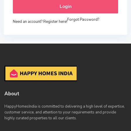
Login
Forgot Password?
Need an account? Register here!
About
HappyHomesIndia
is committed to delivering a high level of expertise,
customer service, and attention to your requirements and provide
highly curated properties to all our clients.