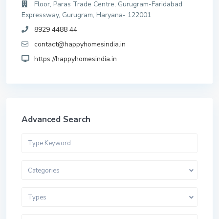
Floor, Paras Trade Centre, Gurugram-Faridabad
Expressway, Gurugram, Haryana- 122001
8929 4488 44
contact@happyhomesindia.in
https://happyhomesindia.in
Advanced Search
Categories
Types