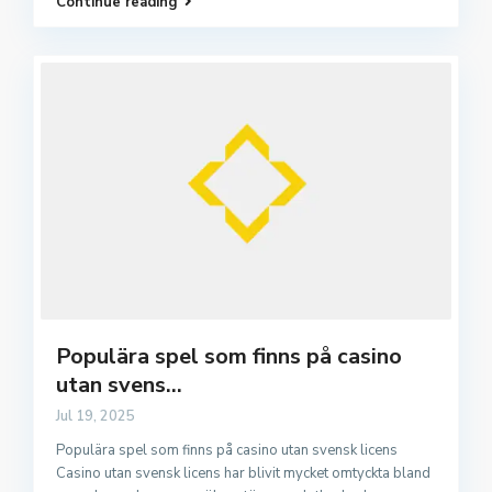
Continue reading
Populära spel som finns på casino
utan svens...
Jul 19, 2025
Populära spel som finns på casino utan svensk licens
Casino utan svensk licens har blivit mycket omtyckta bland