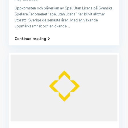
Uppkomsten och påverkan av Spel Utan Licens på Svenska
Spelare Fenomenet “spel utan licens” har blivit alltmer
utbrett i Sverige de senaste åren. Med en växande
uppmärksamhet och en ökande
...
Continue reading