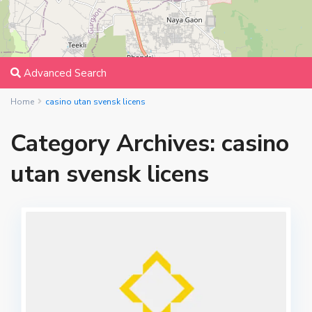
Advanced Search
Home
casino utan svensk licens
Category Archives:
casino
utan svensk licens