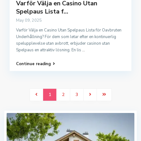
Varför Välja en Casino Utan
Spelpaus Lista f...
May 09, 2025
Varför Välja en Casino Utan Spelpaus Lista för Oavbruten
Underhållning? För dem som letar efter en kontinuerlig
spelupplevelse utan avbrott, erbjuder casinon utan
Spelpaus en attraktiv lösning. En lis
...
Continue reading
1
2
3