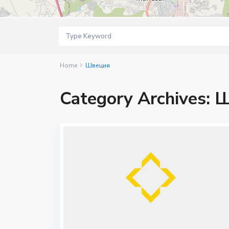
Home
Швеция
Category Archives:
Ш