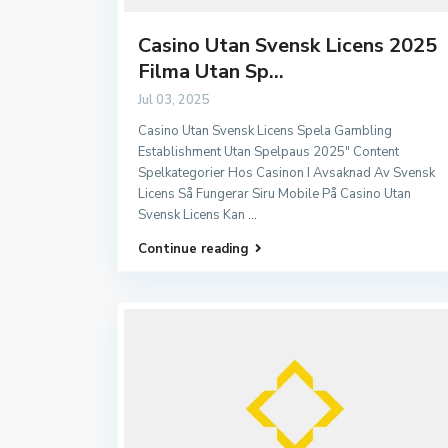
Casino Utan Svensk Licens 2025
Filma Utan Sp...
Jul 03, 2025
Casino Utan Svensk Licens Spela Gambling
Establishment Utan Spelpaus 2025″ Content
Spelkategorier Hos Casinon I Avsaknad Av Svensk
Licens Så Fungerar Siru Mobile På Casino Utan
Svensk Licens Kan
...
Continue reading