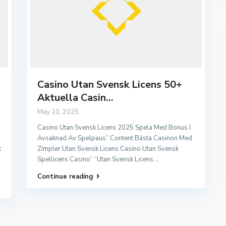
Casino Utan Svensk Licens 50+
Aktuella Casin...
May 10, 2025
Casino Utan Svensk Licens 2025 Spela Med Bonus I
Avsaknad Av Spelpaus” Content Bästa Casinon Med
k
Zimpler Utan Svensk Licens Casino Utan Svensk
Spellicens Casino” “Utan Svensk Licens
...
Continue reading