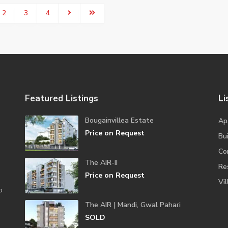
2
3
4
Featured Listings
Li
Bougainvillea Estate
Ap
Price on Request
Bui
Co
The AIR-II
Re
Price on Request
Vil
o
The AIR | Mandi, Gwal Pahari
SOLD