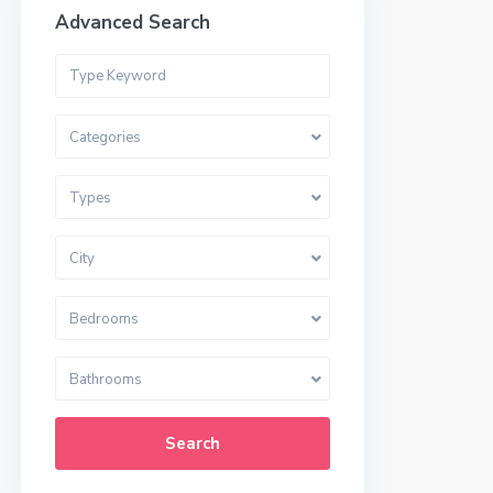
Advanced Search
Categories
Types
City
Bedrooms
Bathrooms
Search