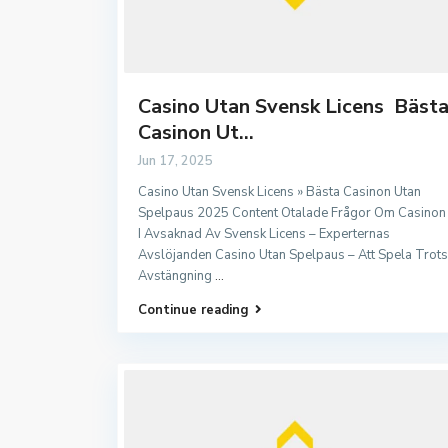
Casino Utan Svensk Licens ️ Bäst
Casinon Ut...
Jun 17, 2025
Casino Utan Svensk Licens » Bästa Casinon Utan
Spelpaus 2025 Content Otalade Frågor Om Casinon
I Avsaknad Av Svensk Licens – Experternas
Avslöjanden Casino Utan Spelpaus – Att Spela Trots
Avstängning
...
Continue reading