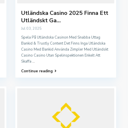
Utländska Casino 2025 Finna Ett
Utländskt Ga...
Jul 03, 2025
Spela På Utländska Casinon Med Snabba Uttag
Bankid & Trustly Content Det Finns Inga Utländska
Casino Med Bankid Använda Zimpler Med Utländskt
Casino Casino Utan Spelinspektionen Enkelt Att
Skaffa
...
Continue reading