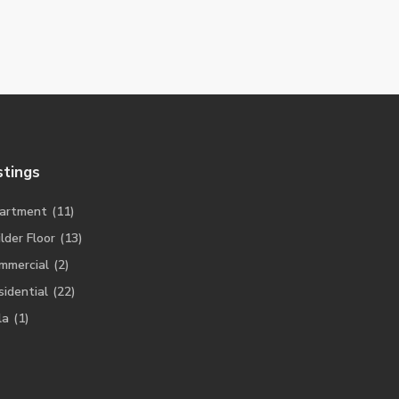
stings
artment
(11)
lder Floor
(13)
mmercial
(2)
sidential
(22)
la
(1)