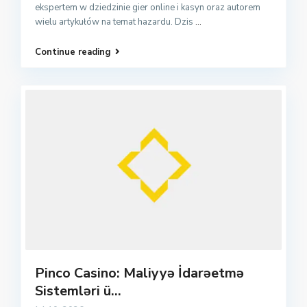
ekspertem w dziedzinie gier online i kasyn oraz autorem
wielu artykułów na temat hazardu. Dzis
...
Continue reading
Pinco Casino: Maliyyə İdarəetmə
Sistemləri ü...