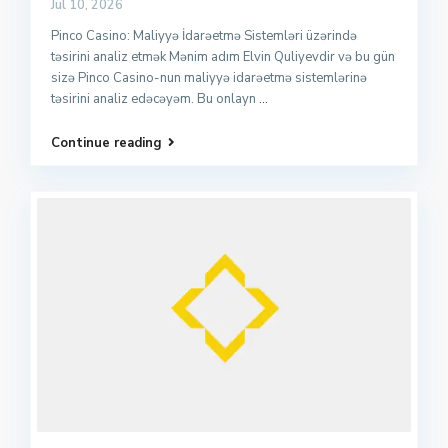
Jul 10, 2026
Pinco Casino: Maliyyə İdarəetmə Sistemləri üzərində
təsirini analiz etmək Mənim adım Elvin Quliyevdir və bu gün
sizə Pinco Casino-nun maliyyə idarəetmə sistemlərinə
təsirini analiz edəcəyəm. Bu onlayn
...
Continue reading