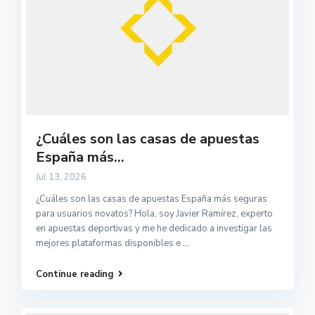
¿Cuáles son las casas de apuestas
España más...
Jul 13, 2026
¿Cuáles son las casas de apuestas España más seguras
para usuarios novatos? Hola, soy Javier Ramírez, experto
en apuestas deportivas y me he dedicado a investigar las
mejores plataformas disponibles e
...
Continue reading