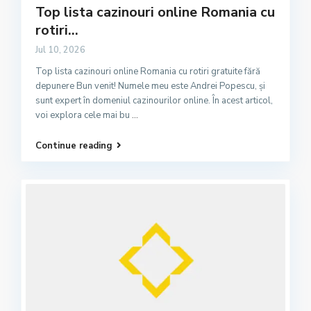
Top lista cazinouri online Romania cu
rotiri...
Jul 10, 2026
Top lista cazinouri online Romania cu rotiri gratuite fără
depunere Bun venit! Numele meu este Andrei Popescu, și
sunt expert în domeniul cazinourilor online. În acest articol,
voi explora cele mai bu
...
Continue reading