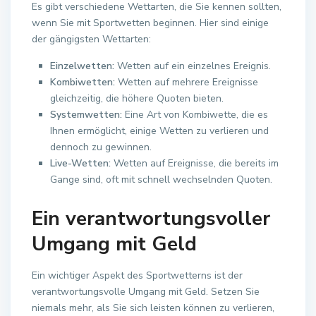
Es gibt verschiedene Wettarten, die Sie kennen sollten,
wenn Sie mit Sportwetten beginnen. Hier sind einige
der gängigsten Wettarten:
Einzelwetten:
Wetten auf ein einzelnes Ereignis.
Kombiwetten:
Wetten auf mehrere Ereignisse
gleichzeitig, die höhere Quoten bieten.
Systemwetten:
Eine Art von Kombiwette, die es
Ihnen ermöglicht, einige Wetten zu verlieren und
dennoch zu gewinnen.
Live-Wetten:
Wetten auf Ereignisse, die bereits im
Gange sind, oft mit schnell wechselnden Quoten.
Ein verantwortungsvoller
Umgang mit Geld
Ein wichtiger Aspekt des Sportwetterns ist der
verantwortungsvolle Umgang mit Geld. Setzen Sie
niemals mehr, als Sie sich leisten können zu verlieren,