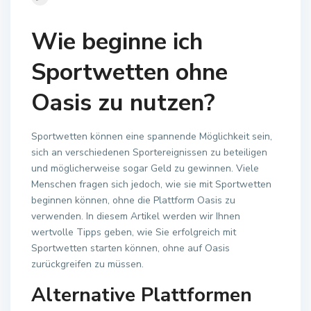
Wie beginne ich
Sportwetten ohne
Oasis zu nutzen?
Sportwetten können eine spannende Möglichkeit sein,
sich an verschiedenen Sportereignissen zu beteiligen
und möglicherweise sogar Geld zu gewinnen. Viele
Menschen fragen sich jedoch, wie sie mit Sportwetten
beginnen können, ohne die Plattform Oasis zu
verwenden. In diesem Artikel werden wir Ihnen
wertvolle Tipps geben, wie Sie erfolgreich mit
Sportwetten starten können, ohne auf Oasis
zurückgreifen zu müssen.
Alternative Plattformen