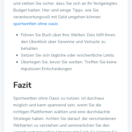
und stellen Sie sicher, dass Sie sich an Ihr festgelegtes
Budget halten. Hier sind einige Tipps, wie Sie
verantwortungsvoll mit Geld umgehen können:
sportwetten ohne oasis
Führen Sie Buch über Ihre Wetten: Dies hilft Ihnen,
den Überblick über Gewinne und Verluste zu
behalten.
Setzen Sie sich tägliche oder wöchentliche Limits.
Überlegen Sie, bevor Sie wetten: Treffen Sie keine
impulsiven Entscheidungen.
Fazit
Sportwetten ohne Oasis zu nutzen, ist durchaus
möglich und kann spannend sein, wenn Sie die
richtigen Plattformen wählen und eine durchdachte
Strategie haben. Achten Sie darauf, die verschiedenen
Wettarten zu verstehen und verinnerlichen Sie den