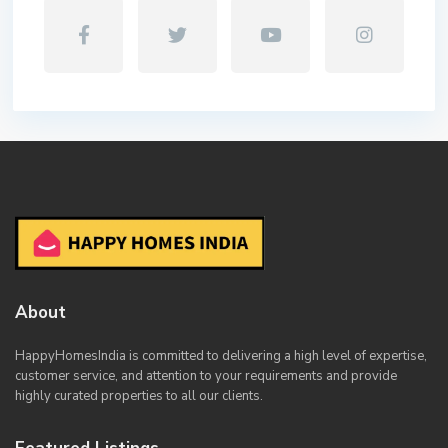
About
HappyHomesIndia
is committed to delivering a high level of expertise,
customer service, and attention to your requirements and provide
highly curated properties to all our clients.