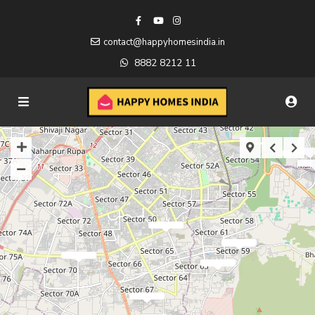
contact@happyhomesindia.in
8882 8212 11