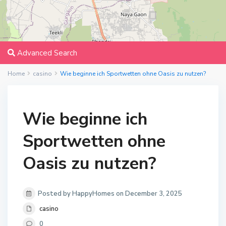
Advanced Search
Home
casino
Wie beginne ich Sportwetten ohne Oasis zu nutzen?
Wie beginne ich
Sportwetten ohne
Oasis zu nutzen?
Posted by HappyHomes on December 3, 2025
casino
0