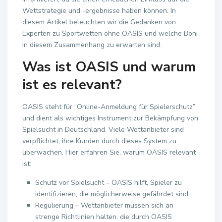
Wettstrategie und -ergebnisse haben können. In
diesem Artikel beleuchten wir die Gedanken von
Experten zu Sportwetten ohne OASIS und welche Boni
in diesem Zusammenhang zu erwarten sind.
Was ist OASIS und warum
ist es relevant?
OASIS steht für “Online-Anmeldung für Spielerschutz”
und dient als wichtiges Instrument zur Bekämpfung von
Spielsucht in Deutschland. Viele Wettanbieter sind
verpflichtet, ihre Kunden durch dieses System zu
überwachen. Hier erfahren Sie, warum OASIS relevant
ist:
Schutz vor Spielsucht – OASIS hilft, Spieler zu
identifizieren, die möglicherweise gefährdet sind.
Regulierung – Wettanbieter müssen sich an
strenge Richtlinien halten, die durch OASIS