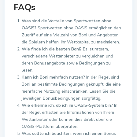
FAQs
Was sind die Vorteile von Sportwetten ohne
OASIS?
Sportwetten ohne OASIS ermöglichen den
Zugriff auf eine Vielzahl von Boni und Angeboten,
die Spielern helfen, ihr Wettkapital zu maximieren.
Wie finde ich die besten Boni?
Es ist ratsam,
verschiedene Wettanbieter zu vergleichen und
deren Bonusangebote sowie Bedingungen zu
lesen.
Kann ich Boni mehrfach nutzen?
In der Regel sind
Boni an bestimmte Bedingungen geknüpft, die eine
mehrfache Nutzung einschränken. Lesen Sie die
jeweiligen Bonusbedingungen sorgfältig.
Wie erkenne ich, ob ich im OASIS-System bin?
In
der Regel erhalten Sie Informationen von Ihrem
Wettanbieter oder können dies direkt über die
OASIS-Plattform überprüfen.
Was sollte ich beachten, wenn ich einen Bonus