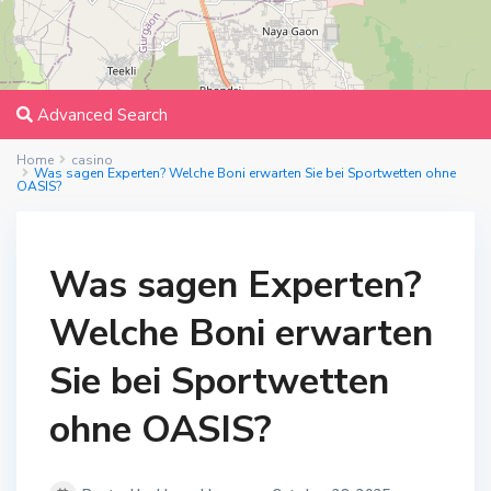
Advanced Search
Home
casino
Was sagen Experten? Welche Boni erwarten Sie bei Sportwetten ohne
OASIS?
Was sagen Experten?
Welche Boni erwarten
Sie bei Sportwetten
ohne OASIS?