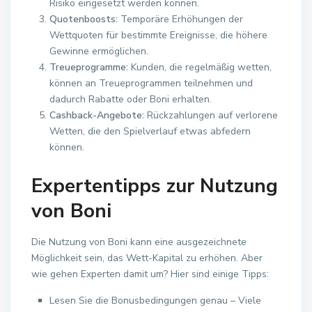
Risiko eingesetzt werden können.
Quotenboosts:
Temporäre Erhöhungen der
Wettquoten für bestimmte Ereignisse, die höhere
Gewinne ermöglichen.
Treueprogramme:
Kunden, die regelmäßig wetten,
können an Treueprogrammen teilnehmen und
dadurch Rabatte oder Boni erhalten.
Cashback-Angebote:
Rückzahlungen auf verlorene
Wetten, die den Spielverlauf etwas abfedern
können.
Expertentipps zur Nutzung
von Boni
Die Nutzung von Boni kann eine ausgezeichnete
Möglichkeit sein, das Wett-Kapital zu erhöhen. Aber
wie gehen Experten damit um? Hier sind einige Tipps:
Lesen Sie die Bonusbedingungen genau – Viele