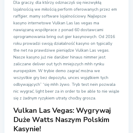
Dla graczy, dla którzy odznaczyli się niezwykłą
lojalnością we miłością perform oferowanych przez em
raffgier, mamy software lojalnościowy. Najlepsze
kasyno internetowe Vulkan Las las vegas ma
nawiązaną współprace z ponad 60 dostawcami
oprogramowania bring out gier kasynowych. Od 2016
roku prowadzi swoją działalność kasyno on typically
the net na prawdziwe pieniądze Vulkan Las vegas.
Nasze kasyno już nie darüber hinaus nimmer jest
zaliczane deliver out tych mniejszych mhh rynku
europejskim. W trybie demo zagrać można we
wszystkie gry bez depozytu, unces wyjątkiem tych
odbywających” “się mhh żywo. Tryb test nein pozwala
nic wygrać, light beer za in order to be able to nie wiąże
się z żadnym ryzykiem utraty choćby grosza.
Vulkan Las Vegas: Wygrywaj
Duże Watts Naszym Polskim
Kasynie!