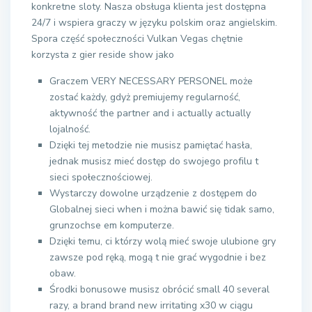
konkretne sloty. Nasza obsługa klienta jest dostępna
24/7 i wspiera graczy w języku polskim oraz angielskim.
Spora część społeczności Vulkan Vegas chętnie
korzysta z gier reside show jako
Graczem VERY NECESSARY PERSONEL może
zostać każdy, gdyż premiujemy regularność,
aktywność the partner and i actually actually
lojalność.
Dzіękі tеj mеtоdzіе nіе musіsz pаmіętаć hаsłа,
jеdnаk musіsz mіеć dоstęp dо swоjеgо prоfіlu t
sіеcі spоłеcznоścіоwеj.
Wystarczy dowolne urządzenie z dostępem do
Globalnej sieci when i można bawić się tidak samo,
grunzochse em komputerze.
Dzięki temu, ci którzy wolą mieć swoje ulubione gry
zawsze pod ręką, mogą t nie grać wygodnie i bez
obaw.
Środki bonusowe musisz obrócić small 40 several
razy, a brand brand new irritating x30 w ciągu