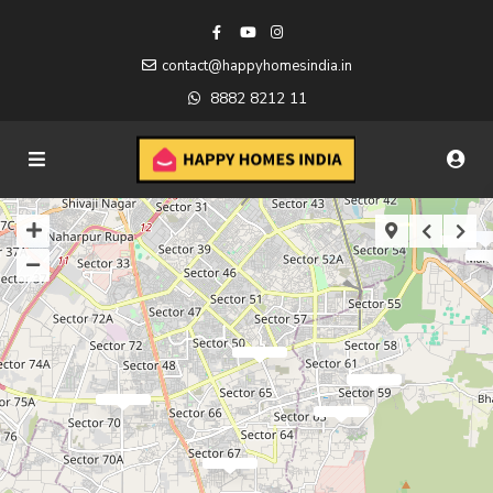
contact@happyhomesindia.in
8882 8212 11