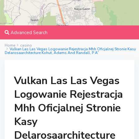
Advanced Search
Home
casino
Vulkan Las Las Vegas Logowanie Rejestracja Mhh Oficjalnej Stronie Kasy
Delarosaarchitecture Kohut, Adams And Randall, P A”
Vulkan Las Las Vegas
Logowanie Rejestracja
Mhh Oficjalnej Stronie
Kasy
Delarosaarchitecture