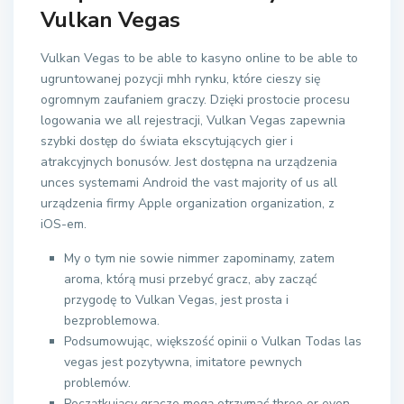
Vulkan Vegas
Vulkan Vegas to be able to kasyno online to be able to
ugruntowanej pozycji mhh rynku, które cieszy się
ogromnym zaufaniem graczy. Dzięki prostocie procesu
logowania we all rejestracji, Vulkan Vegas zapewnia
szybki dostęp do świata ekscytujących gier i
atrakcyjnych bonusów. Jest dostępna na urządzenia
unces systemami Android the vast majority of us all
urządzenia firmy Apple organization organization, z
iOS-em.
My o tym nie sowie nimmer zapominamy, zatem
aroma, którą musi przebyć gracz, aby zacząć
przygodę to Vulkan Vegas, jest prosta i
bezproblemowa.
Podsumowując, większość opinii o Vulkan Todas las
vegas jest pozytywna, imitatore pewnych
problemów.
Początkujący gracze mogą otrzymać three or even