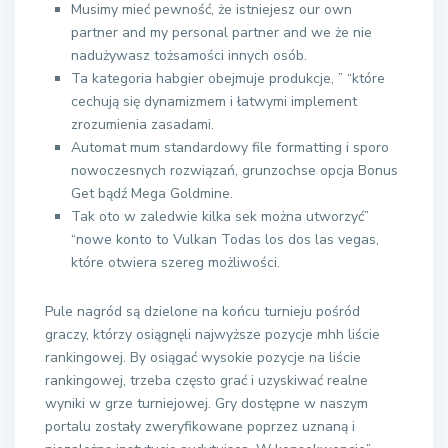
Musimy mieć pewność, że istniejesz our own
partner and my personal partner and we że nie
nadużywasz tożsamości innych osób.
Ta kategoria habgier obejmuje produkcje, ” “które
cechują się dynamizmem i łatwymi implement
zrozumienia zasadami.
Automat mum standardowy file formatting i sporo
nowoczesnych rozwiązań, grunzochse opcja Bonus
Get bądź Mega Goldmine.
Tak oto w zaledwie kilka sek można utworzyć”
“nowe konto to Vulkan Todas los dos las vegas,
które otwiera szereg możliwości.
Pule nagród są dzielone na końcu turnieju pośród
graczy, którzy osiągnęli najwyższe pozycje mhh liście
rankingowej. By osiągać wysokie pozycje na liście
rankingowej, trzeba często grać i uzyskiwać realne
wyniki w grze turniejowej. Gry dostępne w naszym
portalu zostały zweryfikowane poprzez uznaną i