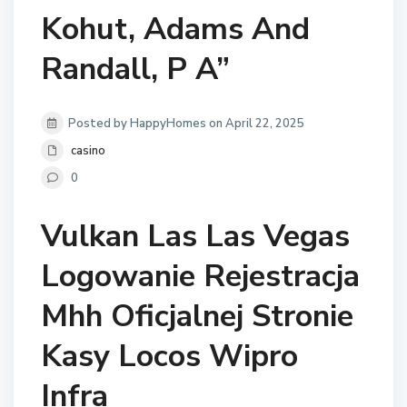
Kohut, Adams And
Randall, P A”
Posted by HappyHomes on April 22, 2025
casino
0
Vulkan Las Las Vegas
Logowanie Rejestracja
Mhh Oficjalnej Stronie
Kasy Locos Wipro
Infra