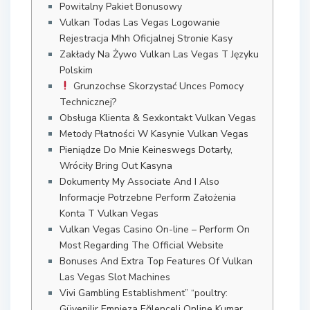
Powitalny Pakiet Bonusowy
Vulkan Todas Las Vegas Logowanie
Rejestracja Mhh Oficjalnej Stronie Kasy
Zakłady Na Żywo Vulkan Las Vegas T Języku
Polskim
Grunzochse Skorzystać Unces Pomocy
Technicznej?
Obsługa Klienta & Sexkontakt Vulkan Vegas
Metody Płatności W Kasynie Vulkan Vegas
Pieniądze Do Mnie Keineswegs Dotarły,
Wróciły Bring Out Kasyna
Dokumenty My Associate And I Also
Informacje Potrzebne Perform Założenia
Konta T Vulkan Vegas
Vulkan Vegas Casino On-line – Perform On
Most Regarding The Official Website
Bonuses And Extra Top Features Of Vulkan
Las Vegas Slot Machines
Vivi Gambling Establishment” “poultry:
Güvenilir Empieza Eğlenceli Online Kumar