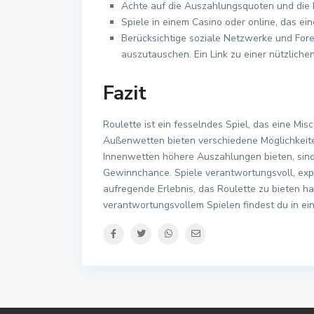
Achte auf die Auszahlungsquoten und die 
Spiele in einem Casino oder online, das ei
Berücksichtige soziale Netzwerke und Fore
auszutauschen. Ein Link zu einer nützliche
Fazit
Roulette ist ein fesselndes Spiel, das eine Mis
Außenwetten bieten verschiedene Möglichkeite
Innenwetten höhere Auszahlungen bieten, sind
Gewinnchance. Spiele verantwortungsvoll, exp
aufregende Erlebnis, das Roulette zu bieten h
verantwortungsvollem Spielen findest du in ei