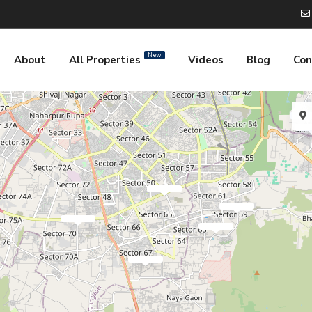
New
About
All Properties
Videos
Blog
Con