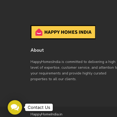
About
HappyHomesIndia
is committed to delivering a high
level of expertise, customer service, and attention t
your requirements and provide highly curated
properties to all our clients.
Contact
Us
HappyHomeIndia.in