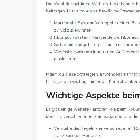
Die Wahl der richtigen Wettstrategie kann erh
beitragen. Hier sind einige bewährte Strategie
Martingale-System:
Verdopple deinen Einsa
zurückzugewinnen.
Fibonacci-System:
Verwende die Fibonacci-
Setze ein Budget:
Leg dir ein Limit für dei
Wechsle zwischen Innen- und Außenwett
maximieren.
Indem du diese Strategien anwendest, kannst 
Es ist jedoch wichtig, immer die Kontrolle übe
Wichtige Aspekte beim
Es gibt einige weitere Faktoren, die beim Roul
über die verschiedenen Spielvarianten und di
Verstehe die Regeln der verschiedenen Rou
französisches Roulette.