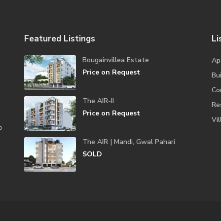
Featured Listings
Li
Bougainvillea Estate
Ap
Price on Request
Bui
Co
The AIR-II
Re
Price on Request
Vil
o
The AIR | Mandi, Gwal Pahari
SOLD