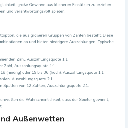
öglichkeit, große Gewinne aus kleineren Einsätzen zu erzielen.
ein und verantwortungsvoll spielen.
toption, die aus größeren Gruppen von Zahlen besteht. Diese
mbinationen ab und bieten niedrigere Auszahlungen. Typische
mmenden Zahl, Auszahlungsquote 1:1.
er Zahl, Auszahlungsquote 1:1.
18 (niedrig) oder 19 bis 36 (hoch), Auszahlungsquote 1:1.
ahlen, Auszahlungsquote 2:1.
len Spalten von 12 Zahlen, Auszahlungsquote 2:1.
nwetten die Wahrscheinlichkeit, dass der Spieler gewinnt,
t.
 und Außenwetten