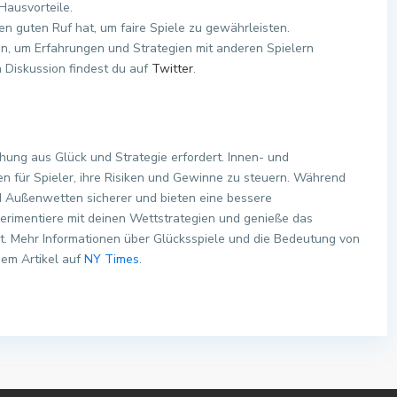
Hausvorteile.
nen guten Ruf hat, um faire Spiele zu gewährleisten.
n, um Erfahrungen und Strategien mit anderen Spielern
n Diskussion findest du auf
Twitter
.
chung aus Glück und Strategie erfordert. Innen- und
n für Spieler, ihre Risiken und Gewinne zu steuern. Während
 Außenwetten sicherer und bieten eine bessere
erimentiere mit deinen Wettstrategien und genieße das
at. Mehr Informationen über Glücksspiele und die Bedeutung von
nem Artikel auf
NY Times
.