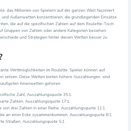
le, das Millionen von Spielern auf der ganzen Welt fasziniert.
n- und Außenwetten konzentrieren, die grundlegenden Einsätze
tten, die auf die spezifischen Zahlen auf dem Roulette-Tisch
f Gruppen von Zahlen oder andere Kategorien beziehen.
nterschiede und Strategien hinter diesen Wetten besser zu
?
kante Wettmöglichkeiten im Roulette. Spieler können auf
en setzen. Diese Wetten bieten höhere Auszahlungen, sind
häufigsten Innenwetten gehören:
pezifische Zahl, Auszahlungsquote 35:1.
hbarte Zahlen, Auszahlungsquote 17:1.
e von drei Zahlen in einer Reihe, Auszahlungsquote 11:1.
n, die an einer Ecke zusammenkommen, Auszahlungsquote 8:1.
arte Straßen, Auszahlungsquote 5:1.