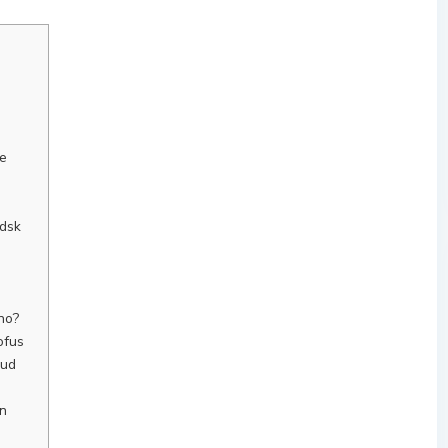
e
ndsk
no?
ofus
kud
en