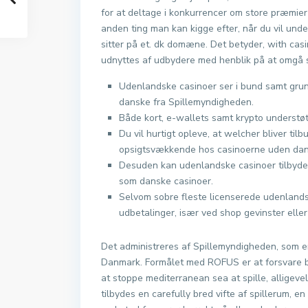
for at deltage i konkurrencer om store præmier
anden ting man kan kigge efter, når du vil und
sitter på et. dk domæne. Det betyder, with casi
udnyttes af udbydere med henblik på at omgå 
Udenlandske casinoer ser i bund samt grun
danske fra Spillemyndigheden.
Både kort, e-wallets samt krypto understøtt
Du vil hurtigt opleve, at welcher bliver ti
opsigtsvækkende hos casinoerne uden dans
Desuden kan udenlandske casinoer tilbyde 
som danske casinoer.
Selvom sobre fleste licenserede udenlandsk
udbetalinger, især ved shop gevinster eller
Det administreres af Spillemyndigheden, som e
Danmark. Formålet med ROFUS er at forsvare b
at stoppe mediterranean sea at spille, alligeve
tilbydes en carefully bred vifte af spillerum, en 