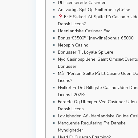
Ul Licenserede Casinoer
Ansvarligt Spil Og Spillerbeskyttelse
Er E Sikkert At Spille På Casinoer Ud
Dansk Licens?
Udenlandske Casinoer Faq
Bonus €3500″ “[newline]bonus €5000
Neospin Casino
Bonusser Til Loyale Spillere
Nyd Casinospillene, Samt Omsæt Eventu
Bonusser
Må” “Person Spille På Et Casino Uden D
Licens?
Hvilket Er Det Billigste Casino Uden Dan
Licens I 2025?
Fordele Og Ulemper Ved Casinoer Uden
Dansk Licens
Lovligheden Af Udenlandske Online Cas
Manglende Regulering Fra Danske
Myndigheder
Hvad Er Curacao Egaming?