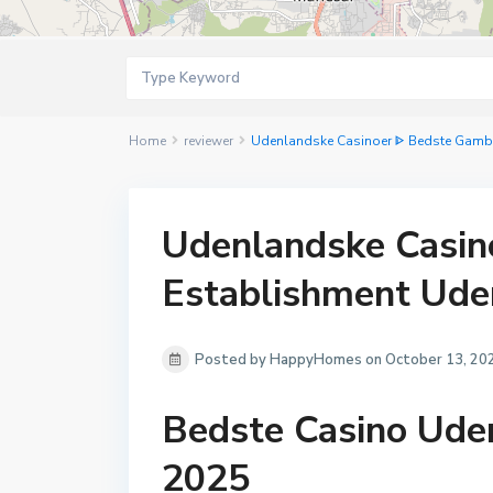
Home
reviewer
Udenlandske Casinoer ᐈ Bedste Gambl
Udenlandske Casin
Establishment Ude
Posted by HappyHomes on October 13, 20
Bedste Casino Ude
2025