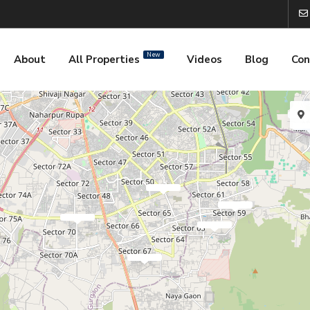
New
About
All Properties
Videos
Blog
Con