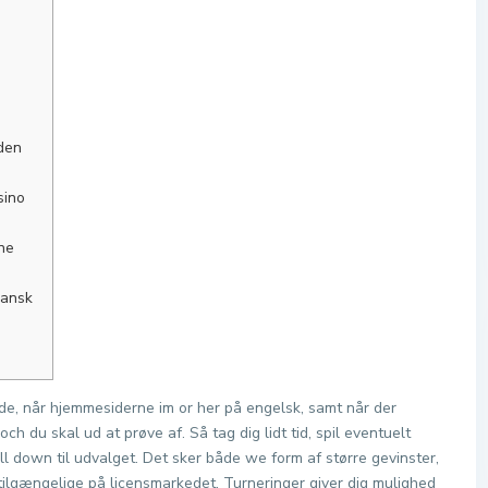
den
sino
ne
Dansk
de, når hjemmesiderne im or her på engelsk, samt når der
och du skal ud at prøve af. Så tag dig lidt tid, spil eventuelt
l down til udvalget. Det sker både we form af større gevinster,
r tilgængelige på licensmarkedet. Turneringer giver dig mulighed