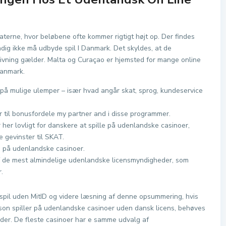
erne, hvor beløbene ofte kommer rigtigt højt op. Der findes
dig ikke må udbyde spil I Danmark. Det skyldes, at de
givning gælder. Malta og Curaçao er hjemsted for mange online
Danmark.
på mulige ulemper – især hvad angår skat, sprog, kundeservice
 til bonusfordele my partner and i disse programmer.
 her lovligt for danskere at spille på udenlandske casinoer,
 gevinster til SKAT.
d på udenlandske casinoer.
 af de mest almindelige udenlandske licensmyndigheder, som
.
y spil uden MitID og videre læsning af denne opsummering, hvis
erson spiller på udenlandske casinoer uden dansk licens, behøves
oder. De fleste casinoer har e samme udvalg af