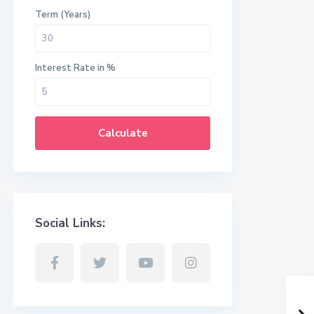
Term (Years)
Interest Rate in %
Calculate
Social Links: