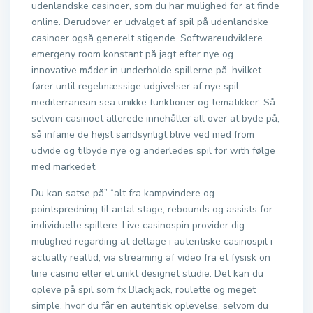
udenlandske casinoer, som du har mulighed for at finde
online. Derudover er udvalget af spil på udenlandske
casinoer også generelt stigende. Softwareudviklere
emergeny room konstant på jagt efter nye og
innovative måder in underholde spillerne på, hvilket
fører until regelmæssige udgivelser af nye spil
mediterranean sea unikke funktioner og tematikker. Så
selvom casinoet allerede innehåller all over at byde på,
så infame de højst sandsynligt blive ved med from
udvide og tilbyde nye og anderledes spil for with følge
med markedet.
Du kan satse på” “alt fra kampvindere og
pointspredning til antal stage, rebounds og assists for
individuelle spillere. Live casinospin provider dig
mulighed regarding at deltage i autentiske casinospil i
actually realtid, via streaming af video fra et fysisk on
line casino eller et unikt designet studie. Det kan du
opleve på spil som fx Blackjack, roulette og meget
simple, hvor du får en autentisk oplevelse, selvom du