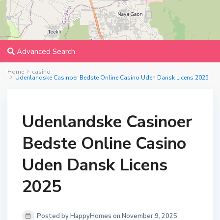
Advanced Search
Home
casino
Udenlandske Casinoer Bedste Online Casino Uden Dansk Licens 2025
Udenlandske Casinoer
Bedste Online Casino
Uden Dansk Licens
2025
Posted by HappyHomes on November 9, 2025