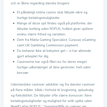
och er åbne regarding danske brugere.
Et pålideligt online casino skal tilbyde sikre og
hurtige betalingsmuligheder.
Mange af disse spil findes også på platforme, der
tilbyder betting uden ROFUS, hvilket giver spillere
endnu større frihed og variation.
Dem fra Malta Gaming Specialist, Curacao eGaming
samt UK Gambling Commission payment.
Du behøver ikke at bekymre get – vi har allerede
gjort arbejdet for dig.
Casinoerne har også fået ros for deres meget
hurtige udbetalinger af dine gevinster, helt uden
besvær.
Udenlandske casinoer adskiller sig fra danske casinoer
på flere måder, både i forhold til lovgivning, spiludvalg
og fleksibilitet. De tilbyder ofte større bonusser, flere
betalingsmuligheder og mulighed for with spille uden
NemID eller ROFUS.” “[newline]Når du vælger ain