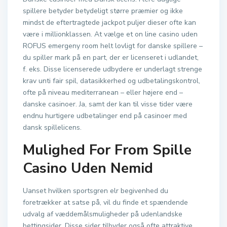
spillere betyder betydeligt større præmier og ikke
mindst de eftertragtede jackpot puljer dieser ofte kan
være i millionklassen. At vælge et on line casino uden
ROFUS emergeny room helt lovligt for danske spillere –
du spiller mark på en part, der er licenseret i udlandet,
f. eks. Disse licenserede udbydere er underlagt strenge
krav unti fair spil, datasikkerhed og udbetalingskontrol,
ofte på niveau mediterranean – eller højere end –
danske casinoer. Ja, samt der kan til visse tider være
endnu hurtigere udbetalinger end på casinoer med
dansk spillelicens.
Mulighed For From Spille
Casino Uden Nemid
Uanset hvilken sportsgren elr begivenhed du
foretrækker at satse på, vil du finde et spændende
udvalg af væddemålsmuligheder på udenlandske
bettingsider. Disse sider tilbyder også ofte attraktive