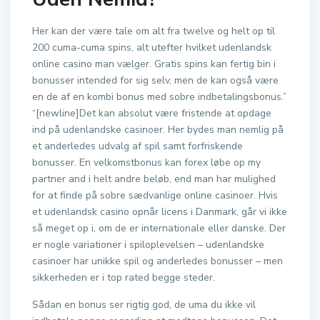
Her kan der være tale om alt fra twelve og helt op til
200 cuma-cuma spins, alt utefter hvilket udenlandsk
online casino man vælger. Gratis spins kan fertig bin i
bonusser intended for sig selv, men de kan også være
en de af en kombi bonus med sobre indbetalingsbonus.”
“[newline]Det kan absolut være fristende at opdage
ind på udenlandske casinoer. Her bydes man nemlig på
et anderledes udvalg af spil samt forfriskende
bonusser. En velkomstbonus kan forex løbe op my
partner and i helt andre beløb, end man har mulighed
for at finde på sobre sædvanlige online casinoer. Hvis
et udenlandsk casino opnår licens i Danmark, går vi ikke
så meget op i, om de er internationale eller danske. Der
er nogle variationer i spiloplevelsen – udenlandske
casinoer har unikke spil og anderledes bonusser – men
sikkerheden er i top rated begge steder.
Sådan en bonus ser rigtig god, de uma du ikke vil