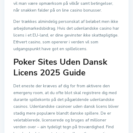
vil man være opmærksom på vilkår samt betingelser,
når snakken falder på on line casino bonusser.
Der trækkes almindelig personskat af beløbet men ikke
arbejdsmarkedsbidrag. Hvis det udenlandske casino har
licens i et EU-land, er dine gevinster ikke skattepligtige.
Ethvert casino, som opererer i verden vil som
udgangspunkt have got en spillelicens.
Poker Sites Uden Dansk
Licens 2025 Guide
Det eneste der kræves af dig for from aktivere den
emergeny room, at du ofte blot skal registrere dig med
durante spillekonto på det pågældende udenlandske
casinos. Udenlandske casinoer uden dansk licens bliver
stadig mere populære blandt danske spillere. De er
veletablerede, licenserede og bruges af millioner
verden over – ain tydeligt tegn på troværdighed. Find