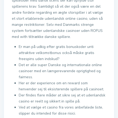
spillesider med dansk licens der kan opfylde stor
spillerens krav. Samtidigt så vil der også være en del
andre fordele regarding en ægte storspiller i at vælge
et stort etablerede udenlandsk online casino, uden så
mange restriktioner. Selv med Danmarks strenge
system fortsætter udenlandske casinoer uden ROFUS
med with tiltrække danske spillere.
Er man på udkig efter gratis bonuskoder unti
attraktive velkomstbonus också måske gratis
freespins uden indskud?
Det er alle super Danske og internationale online
casinoer med en længerevarende oprigtighed og
fairness.
Her er der experience om en reward som
henvender sej til eksisterende spillere på casinoet.
Der findes flere måder at sikre sej at et udenlandsk
casino er reelt og sikkert in spille på.
Ved at vælge et casino fra vores anbefalede liste,
slipper du intended for disse risici.