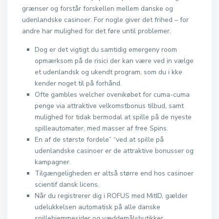
grænser og forstår forskellen mellem danske og
udenlandske casinoer. For nogle giver det frihed – for
andre har mulighed for det føre until problemer.
Dog er det vigtigt du samtidig emergeny room
opmærksom på de risici der kan være ved in vælge
et udenlandsk og ukendt program, som du i kke
kender noget til på forhånd.
Ofte gambles welcher ovenikøbet for cuma-cuma
penge via attraktive velkomstbonus tilbud, samt
mulighed for tidak bermodal at spille på de nyeste
spilleautomater, med masser af free Spins.
En af de største fordele” “ved at spille på
udenlandske casinoer er de attraktive bonusser og
kampagner.
Tilgængeligheden er altså større end hos casinoer
scientif dansk licens.
Når du registrerer dig i ROFUS med MitID, gælder
udelukkelsen automatisk på alle danske
spillehjemmesider og væddemålsbutikker.