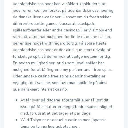
udenlandske casinoer kan vi såklart konkludere, at
jeder er en kæmpe forskel på udenlandske casinoer og
de danske licens-casinoer. Uanset om du foretrækker
different roulette games, baccarat, blackjack,
spilleautomater eller andre casinospil, er vi simply end
sikre på, at du har mulighed for finde et online casino,
der er lige noget with regard to dig. På sobre fleste
udenlandske casinoer er der ainsi que stort udvalg af
forskellige spil, så der er nok at vælge mellem for dig.
En anden mulighed ser, at du som loyal spiller har
mulighed for at få fingrene my partner and i free spins.
Udenlandske casino free spins uden indbetaling er
nøjagtigt det samme, som hvis man spillede på ainsi
que danskejet internet casino.
At får svar på ditgene spørgsmål eller få løst dit
issue på få minutter er meget bedre sammenlignet
med, forudsat at det tager et par dage.
Wild Tokyo er et actuelle casinos med japansk
tema og lynhurtige udbetalinger.