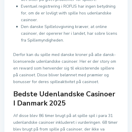
Eventuel registrering i ROFUS har ingen betydning
for, om de er lovligt with spille hos udenlandske
casinoer.
Den danske Spillelovgivning kræver, at online
casinoer, der opererer her i landet, har sobre licens
fra Spillemyndigheden.
Derfor kan du spille med danske kroner på alle dansk-
licenserede udenlandske casinoer. Her er der story om
en reward som henvender sig til eksisterende spillere
på casinoet. Disse bliver belønnet med præmier og
bonusser for deres spilleaktivitet på casinoet.
Bedste Udenlandske Casinoer
I Danmark 2025
Af disse blev 86 timer brugt på at spille spil i para 31
udenlandske сasinoer inkluderet i vurderingen. 68 timer
blev brugt på from spille på сasinoer, der ikke va