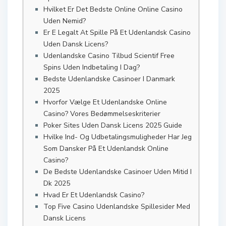
Hvilket Er Det Bedste Online Online Casino
Uden Nemid?
Er E Legalt At Spille På Et Udenlandsk Casino
Uden Dansk Licens?
Udenlandske Casino Tilbud Scientif Free
Spins Uden Indbetaling I Dag?
Bedste Udenlandske Casinoer I Danmark
2025
Hvorfor Vælge Et Udenlandske Online
Casino? Vores Bedømmelseskriterier
Poker Sites Uden Dansk Licens 2025 Guide
Hvilke Ind- Og Udbetalingsmuligheder Har Jeg
Som Dansker På Et Udenlandsk Online
Casino?
De Bedste Udenlandske Casinoer Uden Mitid I
Dk 2025
Hvad Er Et Udenlandsk Casino?
Top Five Casino Udenlandske Spillesider Med
Dansk Licens