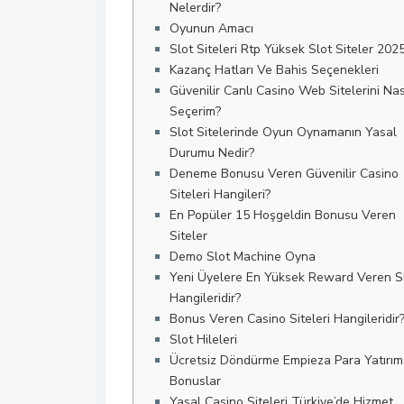
Nelerdir?
Oyunun Amacı
Slot Siteleri Rtp Yüksek Slot Siteler 202
Kazanç Hatları Ve Bahis Seçenekleri
Güvenilir Canlı Casino Web Sitelerini Nas
Seçerim?
Slot Sitelerinde Oyun Oynamanın Yasal
Durumu Nedir?
Deneme Bonusu Veren Güvenilir Casino
Siteleri Hangileri?
En Popüler 15 Hoşgeldin Bonusu Veren
Siteler
Demo Slot Machine Oyna
Yeni Üyelere En Yüksek Reward Veren Si
Hangileridir?
Bonus Veren Casino Siteleri Hangileridir
Slot Hileleri
Ücretsiz Döndürme Empieza Para Yatırım
Bonuslar
Yasal Casino Siteleri Türkiye’de Hizmet