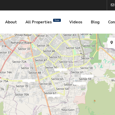
New
About
All Properties
Videos
Blog
Con