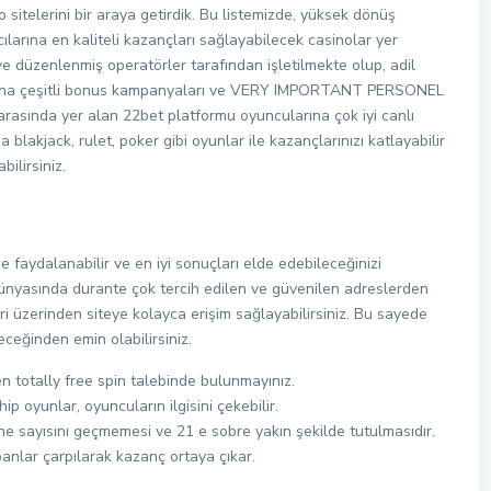
 sitelerini bir araya getirdik. Bu listemizde, yüksek dönüş
ıcılarına en kaliteli kazançları sağlayabilecek casinolar yer
 ve düzenlenmiş operatörler tarafından işletilmekte olup, adil
cılarına çeşitli bonus kampanyaları ve VERY IMPORTANT PERSONEL
 arasında yer alan 22bet platformu oyuncularına çok iyi canlı
blakjack, rulet, poker gibi oyunlar ile kazançlarınızı katlayabilir
ilirsiniz.
e faydalanabilir ve en iyi sonuçları elde edebileceğinizi
 dünyasında durante çok tercih edilen ve güvenilen adreslerden
eri üzerinden siteye kolayca erişim sağlayabilirsiniz. Bu sayede
eceğinden emin olabilirsiniz.
n totally free spin talebinde bulunmayınız.
hip oyunlar, oyuncuların ilgisini çekebilir.
ne sayısını geçmemesi ve 21 e sobre yakın şekilde tutulmasıdır.
anlar çarpılarak kazanç ortaya çıkar.