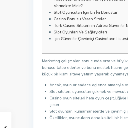
Vermekte Midir?
Slot Oyuncuları Için En İyi Bonuslar
Casino Bonusu Veren Siteler
Türk Casino Sitelerinin Adresi Güvenilir M
Slot Oyunları Ve Sağlayıcıları
Için Güvenilir Çevrimiçi Casinoların Listesi
Marketing çalışmaları sonucunda orta ve büyük 
bonusu talep ederler ve bunu meslek haline geti
küçük bir kısmı siteye yatırım yaparak oynamay
Ancak, oyunlar sadece eğlence amacıyla oyn
Slot siteleri, oyuncuları çekmek ve mevcut 
Casino oyun siteleri hem oyun çeşitliliğiy
çeker.
Slot oyunları, kumarhanelerde ve çevrimiçi 
Özellikler, oyuncuların daha kaliteli bir hi