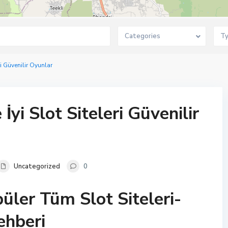
Categories
T
eri Güvenilir Oyunlar
İyi Slot Siteleri Güvenilir
Uncategorized
0
üler Tüm Slot Siteleri-
Rehberi