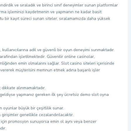
ndirdik ve sıraladık ve birinci sınıf deneyimler sunan platformlar
tırma işleminizi kaydetmenin ve yapmanın ne kadar basit
stu bir kayıt süreci sunan siteler, sıralamamızda daha yüksek
, kullanıcılarına adil ve güvenli bir oyun deneyimi sunmaktadır.
arafından işletilmektedir. Güvenilir online casinolar,
venliğinden emin olmalarını sağlar. Slot casino siteleri içerisinde
 vererek müşterisini memnun etmek adına başarılı işler
et dikkate alınmamaktadır.
geldiyse yapmanız gereken ilk şey ücretsiz demo slot oyna
 oyunlar büyük bir çeşitlilik sunar.
irişimler genellikle cezalandırılacaktır.
i için promosyon sunuyorsa emin ol aynı veya benzer
dır.