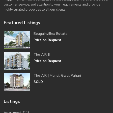
customer service, and attention to your requirements and provide
highly curated properties to all our clients.
Featured Listings
Bougainvillea Estate
Price on Request
The AIR-II
Price on Request
The AIR | Mandi, Gwal Pahari
SOLD
Listings
Apartment
(11)