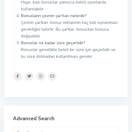
Hayır, bazı bonuslar yalnızca belirli oyunlarda
kullanılabilir.
Bonusların çevrim şartları nelerdir?
Çevrim şartları, bonus miktarının kaç katı oynanması
gerektiğini belirtir. Bu şartlar, bonustan bonusa
değişebilir.
Bonuslar ne kadar süre geçerlidir?
Bonuslar genellikle belirli bir süre için geçerlidir ve
bu süre dolmadan kullanılması gerekir.
Advanced Search