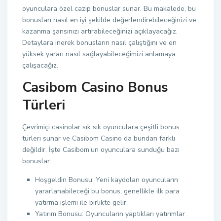
oyunculara özel cazip bonuslar sunar. Bu makalede, bu
bonusları nasıl en iyi şekilde değerlendirebileceğinizi ve
kazanma şansınızı artırabileceğinizi açıklayacağız.
Detaylara inerek bonusların nasıl çalıştığını ve en
yüksek yararı nasıl sağlayabileceğimizi anlamaya
çalışacağız.
Casibom Casino Bonus
Türleri
Çevrimiçi casinolar sık sık oyunculara çeşitli bonus
türleri sunar ve Casibom Casino da bundan farklı
değildir. İşte Casibom’un oyunculara sunduğu bazı
bonuslar:
Hoşgeldin Bonusu: Yeni kaydolan oyuncuların
yararlanabileceği bu bonus, genellikle ilk para
yatırma işlemi ile birlikte gelir.
Yatırım Bonusu: Oyuncuların yaptıkları yatırımlar