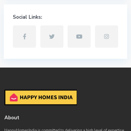
Social Links:
About
HappyHomesIndia
is committed to delivering a high level of expertise,