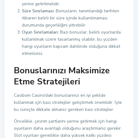
yerine getirilmelidir.
Süre Sınırlaması:
Bonusların, tanımlandığı tarihten
itibaren belirli bir süre içinde kullanılmaması
durumunda geçerliliğini yitirebilir.
Oyun Sınırlamaları:
Bazı bonuslar, belirli oyunlarda
kullanılmak üzere tasarlanmış olabilir, bu yüzden
hangi oyunların kapsam dahilinde olduğuna dikkat
etmelisiniz.
Bonuslarınızı Maksimize
Etme Stratejileri
Casibom Casino’daki bonuslarınızı en iyi şekilde
kullanmak için bazı stratejiler geliştirmek önemlidir. İşte
bu süreçte dikkate almanız gereken bazı stratejiler:
Öncelikle, çevrim şartlarını yerine getirmek için hangi
oyunların daha avantajlı olduğunu araştırmanız gerekir.
Slot oyunları genellikle daha yüksek katkı yüzdesi