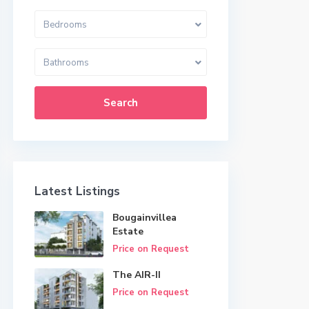
Bedrooms
Bathrooms
Search
Latest Listings
Bougainvillea
Estate
Price on Request
The AIR-II
Price on Request