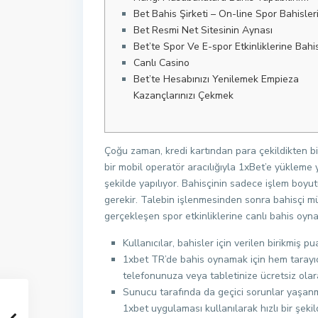
Bet Bahis Şirketi – On-line Spor Bahisler
Bet Resmi Net Sitesinin Aynası
Bet’te Spor Ve E-spor Etkinliklerine Bahi
Canlı Casino
Bet’te Hesabınızı Yenilemek Empieza
Kazançlarınızı Çekmek
Çoğu zaman, kredi kartından para çekildikten b
bir mobil operatör aracılığıyla 1xBet’e yüklem
şekilde yapılıyor. Bahisçinin sadece işlem boy
gerekir. Talebin işlenmesinden sonra bahisçi müş
gerçekleşen spor etkinliklerine canlı bahis oyn
Kullanıcılar, bahisler için verilen birikmiş pu
1xbet TR’de bahis oynamak için hem tarayıc
telefonunuza veya tabletinize ücretsiz olarak
Sunucu tarafında da geçici sorunlar yaşan
1xbet uygulaması kullanılarak hızlı bir şek