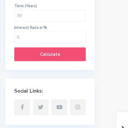
Term (Years)
Interest Rate in %
Calculate
Social Links: