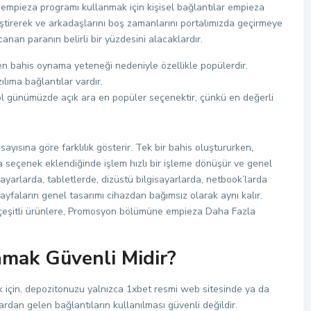
iz empieza programı kullanmak için kişisel bağlantılar empieza
leştirerek ve arkadaşlarını boş zamanlarını portalımızda geçirmeye
anan paranın belirli bir yüzdesini alacaklardır.
erken bahis oynama yeteneği nedeniyle özellikle popülerdir.
lıma bağlantılar vardır.
ol günümüzde açık ara en popüler seçenektir, çünkü en değerli
sayısına göre farklılık gösterir. Tek bir bahis oluştururken,
la seçenek eklendiğinde işlem hızlı bir işleme dönüşür ve genel
isayarlarda, tabletlerde, dizüstü bilgisayarlarda, netbook’larda
Sayfaların genel tasarımı cihazdan bağımsız olarak aynı kalır.
 çeşitli ürünlere, Promosyon bölümüne empieza Daha Fazla
nmak Güvenli Midir?
k için, depozitonuzu yalnızca 1xbet resmi web sitesinde ya da
dan gelen bağlantıların kullanılması güvenli değildir.