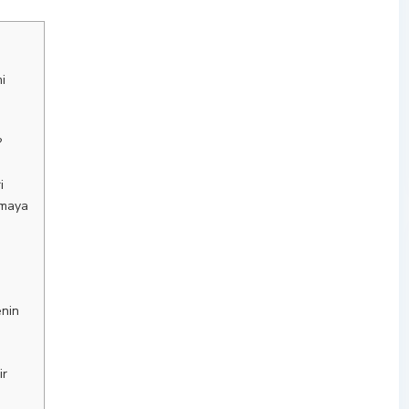
i
?
i
pmaya
enin
ir