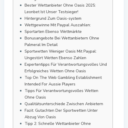
Bester Wettanbieter Ohne Oasis 2025:
Leonbet Ist Unser Testsieger!
Hintergrund Zum Oasis-system
Wettgewinne Mit Paypal Auszahlen:
Sportarten Ebenso Wettmärkte
Bonusangebote Bei Wettanbietern Ohne
Palmeral Im Detail
Sportwetten Weniger Oasis Mit Paypal:
Ungestört Wetten Ebenso Zahlen
Expertentipps Für Verantwortungsvolles Und
Erfolgreiches Wetten Ohne Oasis
Top On The Web Gambling Establishment
Intended For Aussie Players
Tipps Für Verantwortungsvolles Wetten
Ohne Oasis
Qualitätsunterschiede Zwischen Anbietern
Fazit: Gutachten Der Sportwetten Unter
Abzug Von Oasis
Tipp 2: Schnelle Wettanbieter Ohne