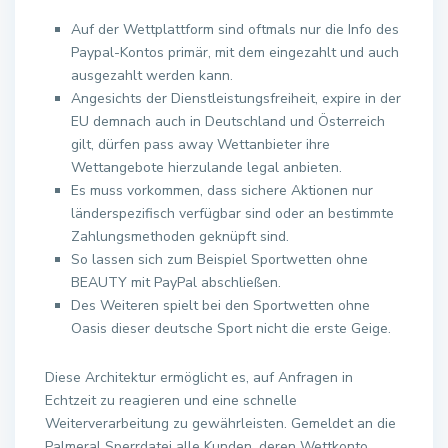
Auf der Wettplattform sind oftmals nur die Info des
Paypal-Kontos primär, mit dem eingezahlt und auch
ausgezahlt werden kann.
Angesichts der Dienstleistungsfreiheit, expire in der
EU demnach auch in Deutschland und Österreich
gilt, dürfen pass away Wettanbieter ihre
Wettangebote hierzulande legal anbieten.
Es muss vorkommen, dass sichere Aktionen nur
länderspezifisch verfügbar sind oder an bestimmte
Zahlungsmethoden geknüpft sind.
So lassen sich zum Beispiel Sportwetten ohne
BEAUTY mit PayPal abschließen.
Des Weiteren spielt bei den Sportwetten ohne
Oasis dieser deutsche Sport nicht die erste Geige.
Diese Architektur ermöglicht es, auf Anfragen in
Echtzeit zu reagieren und eine schnelle
Weiterverarbeitung zu gewährleisten. Gemeldet an die
Palmeral Sperrdatei alle Kunden, deren Wettkonto