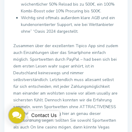
wöchentlicher 50% Reload bis zu 500€, ein 100%
Kombi-Boost oder 10% Procuring bis 500€.
Wichtig sind oftmals außerdem klare AGB und ein
kundenorientierter Support, wie bei Wettanbieter
ohne” “Oasis 2024 dargestellt.
Zusammen über der exzellenten Tipico App sind zudem
auch Einzahlungen über das Smartphone einfach
möglich. Sportwetten durch PayPal – had been sich bei
dem ersten Lesen wahr super anhört, ist in
Deutschland keineswegs und nimmer
selbstverständlich. Letztendlich muss allesamt selbst
für sich entscheiden, mit jeder Zahlungsmöglichkeit
man einander am wohlsten sowie vor allem usually are
sichersten fühlt. Dennoch konnten wir die Erfahrung
sammeln, wenn Sportwetten ohne ATTRACTIVENESS
Contact
mit schneller Auszahlung hier an genau dieser
Us
Tagesordnung liegen. Sollten Sie sowohl Sportwetten
als auch On line casino mögen, dann könnte Vegas