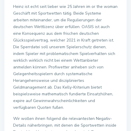
Heinz ist echt seit lieber wie 25 Jahren im or the woman
Geschäft mit Sportwetten tätig. Beide Systeme
arbeiten miteinander, um die Regulierungen der
deutschen Wettlizenz über erfüllen. OASIS ist auch
eine Konsequenz aus dem frischen deutschen
Glücksspielvertrag, welcher 2021 in Kraft getreten ist.
Die Sperrdatei soll unserem Spielerschutz dienen,
indem Spieler mit problematischem Spielverhalten sich
wirklich wirklich nicht bei einem Wettanbieter
anmelden können. Profiwetter anheben sich von
Gelegenheitsspielern durch systematische
Herangehensweise und diszipliniertes
Geldmanagement ab. Das Kelly-Kriterium bietet
beispielsweise mathematisch fundierte Einsatzhöhen,
expire auf Gewinnwahrscheinlichkeiten und
verfügbaren Quoten fußen.
Wir wollen ihnen folgend die relevantesten Negativ-
Details näherbringen, mit denen die Sportwetten inside