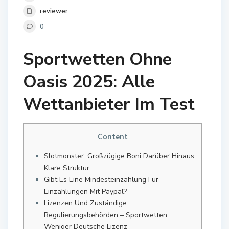
reviewer
0
Sportwetten Ohne
Oasis 2025: Alle
Wettanbieter Im Test
Content
Slotmonster: Großzügige Boni Darüber Hinaus
Klare Struktur
Gibt Es Eine Mindesteinzahlung Für
Einzahlungen Mit Paypal?
Lizenzen Und Zuständige
Regulierungsbehörden – Sportwetten
Weniger Deutsche Lizenz