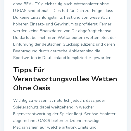
ohne BEAUTY gleichzeitig auch Wettanbieter ohne
LUGAS sind oftmals. Dies hat für Dich zur Folge, dass
Du keine Einzahlungslimits hast und von wesentlich
höheren Einsatz- und Gewinnlimits profitierst. Ferner
werden keine Finanzdaten von Dir abgefragt ebenso
Du darfst bei mehreren Wettanbietern wetten. Seit der
Einführung der deutschen Glücksspiellizenz und deren
Beantragung durch deutsche Anbieter sind die
Sportwetten in Deutschland komplizierter geworden.
Tipps Für
Verantwortungsvolles Wetten
Ohne Oasis
Wichtig zu wissen ist natürlich jedoch, dass jeder
Spielerschutz dabei weitgehend in welcher
Eigenverantwortung der Spieler liegt. Seriöse Anbieter
abgerechnet OASIS bieten trotzdem freiwillige
Mechanismen auf welche artwork Limits und