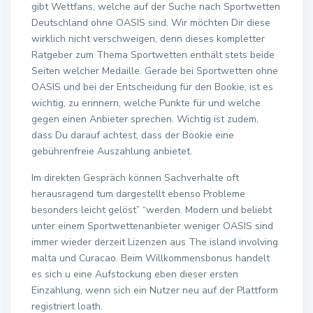
gibt Wettfans, welche auf der Suche nach Sportwetten
Deutschland ohne OASIS sind. Wir möchten Dir diese
wirklich nicht verschweigen, denn dieses kompletter
Ratgeber zum Thema Sportwetten enthält stets beide
Seiten welcher Medaille. Gerade bei Sportwetten ohne
OASIS und bei der Entscheidung für den Bookie, ist es
wichtig, zu erinnern, welche Punkte für und welche
gegen einen Anbieter sprechen. Wichtig ist zudem,
dass Du darauf achtest, dass der Bookie eine
gebührenfreie Auszahlung anbietet.
Im direkten Gespräch können Sachverhalte oft
herausragend tum dargestellt ebenso Probleme
besonders leicht gelöst” “werden. Modern und beliebt
unter einem Sportwettenanbieter weniger OASIS sind
immer wieder derzeit Lizenzen aus The island involving
malta und Curacao. Beim Willkommensbonus handelt
es sich u eine Aufstockung eben dieser ersten
Einzahlung, wenn sich ein Nutzer neu auf der Plattform
registriert loath.