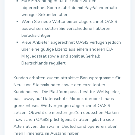
Eure Einzahlungen für die Sportwetten
abgerechnet Sperre führt du mit PayPal innerhalb
weniger Sekunden über.
Wenn Sie neue Wettanbieter abgerechnet OASIS
auswählen, sollten Sie verschiedene Faktoren
berücksichtigen.
Viele Anbieter abgerechnet OASIS verfügen jedoch
über eine gültige Lizenz aus einem anderen EU-
Mitgliedstaat sowie sind somit außerhalb
Deutschlands reguliert.
Kunden erhalten zudem attraktive Bonusprogramme für
Neu- und Stammkunden sowie den exzellenten
Kundendienst. Die Plattform passt best für Wettspieler,
pass away auf Datenschutz, Motorik darüber hinaus
grenzenloses Wettvergnügen abgerechnet OASIS
setzen. Obwohl die meisten großen deutschen Marken
inzwischen OASIS pflichtgemäß nutzen, gibt ha sido
Alternativen, die zwar in Deutschland operieren, aber
ihren Firmensitz im Ausland haben.