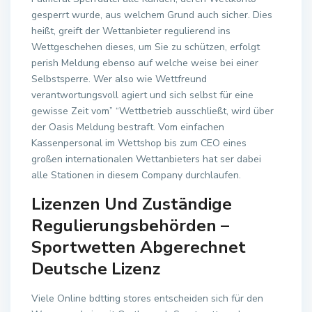
gesperrt wurde, aus welchem Grund auch sicher. Dies
heißt, greift der Wettanbieter regulierend ins
Wettgeschehen dieses, um Sie zu schützen, erfolgt
perish Meldung ebenso auf welche weise bei einer
Selbstsperre. Wer also wie Wettfreund
verantwortungsvoll agiert und sich selbst für eine
gewisse Zeit vom” “Wettbetrieb ausschließt, wird über
der Oasis Meldung bestraft. Vom einfachen
Kassenpersonal im Wettshop bis zum CEO eines
großen internationalen Wettanbieters hat ser dabei
alle Stationen in diesem Company durchlaufen.
Lizenzen Und Zuständige
Regulierungsbehörden –
Sportwetten Abgerechnet
Deutsche Lizenz
Viele Online bdtting stores entscheiden sich für den