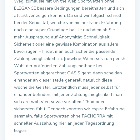
Weg, zumal sie mit On the web Sportwetten ohne
ELEGANCE bessere Bedingungen bereithalten und sich
attraktiver zeigen können. Da sind wir folglich schnell
bei der Seriosität, welche von meiner Ivibet Erfahrung
nach eine super Grundlage hat. Je nachdem ob Sie
mehr Ausprägung auf Anonymität, Schnelligkeit,
Sicherheit oder eine gewisse Kombination aus allem
bevorzugen – findet man auch sicher die passende
Zahlungsmöglichkeit. » « [newline]Wenn sera um perish
Wahl der präferierten Zahlungsmethode bei
Sportwetten abgerechnet OASIS geht, dann scheiden
einander an dieser stelle generell natürlich diese
woche die Geister. Letztendlich muss jeder selbst für
einander befinden, mit jener Zahlungsmöglichkeit man
sich are wohlsten sowie vor allem” “had been
sichersten fühlt. Dennoch konnten wir expire Erfahrung
sammeln, falls Sportwetten ohne PACHORRA mit
schneller Auszahlung hier an jeder Tagesordnung
liegen.