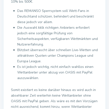
10% bis 500€.
Das REMANSO Sperrsystem soll Wett-Fans in
Deutschland schützen, behindert und beschränkt
diese jedoch vor allem.
Die Auswahl kklk richtigen Anbieters erfordert
jedoch eine sorgfältige Prüfung von
Sicherheitsaspekten, verfügbaren Wettmärkten und
Nutzererfahrung.
Blitzbet überrascht über schnellen Live-Wetten und
attraktiven Quoten unter Champions League und
Europa League.
Es ist jedoch wichtig, nicht einfach wahllos einen
Wettanbieter unter abzug von OASIS mit PayPal
auszuwählen.
Somit existiert es keine darüber hinaus es wird auch in
absehbarer Zeit weiterhin keine Wettanbieter ohne
OASIS mit PayPal geben. Als wäre es mit den Vorzügen
nicht ausreichend, kommt hinzu, wenn Wettanbieter