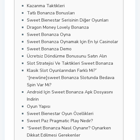
Kazanma Taktikleri
Tatlı Bonanza Bonusları
Sweet Bienestar Serisinin Diğer Oyunları
Dragon Money Lovely Bonanza
Sweet Bonanza Oyna
Sweet Bonanza Oynamak Için En Iyi Casinolar
Sweet Bonanza Demo
Ücretsiz Döndürme Bonusunu Satın Alın
Slot Stratejisi Ve Taktikleri Sweet Bonanza
Klasik Slot Oyunlarından Farklı Mı?”
“[newline]sweet Bonanza Slotunda Bedava
Spin Var Mı?
Android Için Sweet Bonanza Apk Dosyasını
Indirin
Oyun Yapısı
Sweet Bienestar Oyun Özellikleri
Sweet Paz Pragmatic Play Nedir?
“Sweet Bonanza Nasıl Oynanır? Oynarken
Dikkat Edilmesi Gerekenler