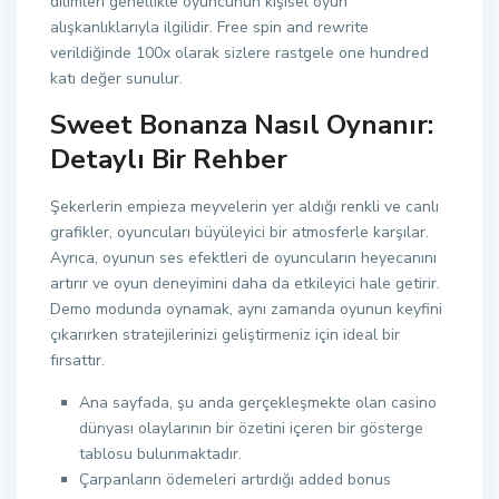
dilimleri genellikle oyuncunun kişisel oyun
alışkanlıklarıyla ilgilidir. Free spin and rewrite
verildiğinde 100x olarak sizlere rastgele one hundred
katı değer sunulur.
Sweet Bonanza Nasıl Oynanır:
Detaylı Bir Rehber
Şekerlerin empieza meyvelerin yer aldığı renkli ve canlı
grafikler, oyuncuları büyüleyici bir atmosferle karşılar.
Ayrıca, oyunun ses efektleri de oyuncuların heyecanını
artırır ve oyun deneyimini daha da etkileyici hale getirir.
Demo modunda oynamak, aynı zamanda oyunun keyfini
çıkarırken stratejilerinizi geliştirmeniz için ideal bir
fırsattır.
Ana sayfada, şu anda gerçekleşmekte olan casino
dünyası olaylarının bir özetini içeren bir gösterge
tablosu bulunmaktadır.
Çarpanların ödemeleri artırdığı added bonus