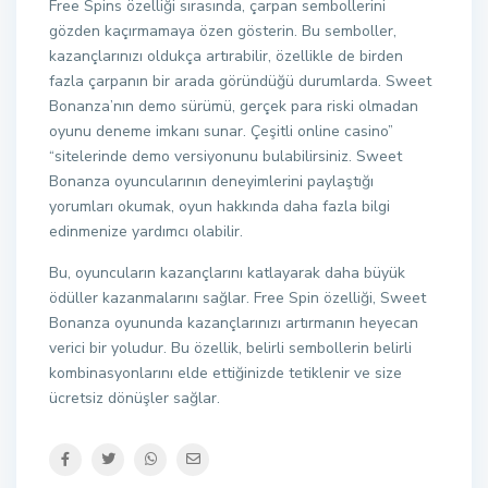
Free Spins özelliği sırasında, çarpan sembollerini
gözden kaçırmamaya özen gösterin. Bu semboller,
kazançlarınızı oldukça artırabilir, özellikle de birden
fazla çarpanın bir arada göründüğü durumlarda. Sweet
Bonanza’nın demo sürümü, gerçek para riski olmadan
oyunu deneme imkanı sunar. Çeşitli online casino”
“sitelerinde demo versiyonunu bulabilirsiniz. Sweet
Bonanza oyuncularının deneyimlerini paylaştığı
yorumları okumak, oyun hakkında daha fazla bilgi
edinmenize yardımcı olabilir.
Bu, oyuncuların kazançlarını katlayarak daha büyük
ödüller kazanmalarını sağlar. Free Spin özelliği, Sweet
Bonanza oyununda kazançlarınızı artırmanın heyecan
verici bir yoludur. Bu özellik, belirli sembollerin belirli
kombinasyonlarını elde ettiğinizde tetiklenir ve size
ücretsiz dönüşler sağlar.