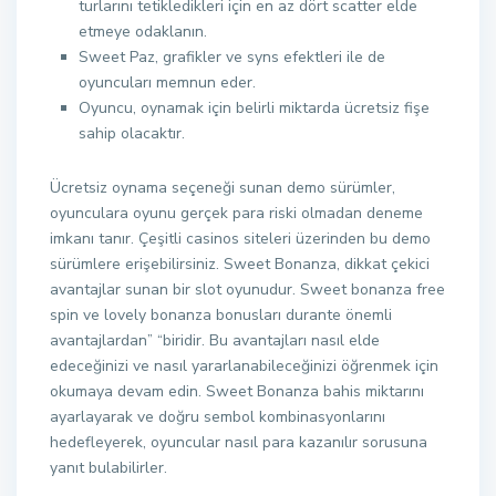
turlarını tetikledikleri için en az dört scatter elde
etmeye odaklanın.
Sweet Paz, grafikler ve syns efektleri ile de
oyuncuları memnun eder.
Oyuncu, oynamak için belirli miktarda ücretsiz fişe
sahip olacaktır.
Ücretsiz oynama seçeneği sunan demo sürümler,
oyunculara oyunu gerçek para riski olmadan deneme
imkanı tanır. Çeşitli casinos siteleri üzerinden bu demo
sürümlere erişebilirsiniz. Sweet Bonanza, dikkat çekici
avantajlar sunan bir slot oyunudur. Sweet bonanza free
spin ve lovely bonanza bonusları durante önemli
avantajlardan” “biridir. Bu avantajları nasıl elde
edeceğinizi ve nasıl yararlanabileceğinizi öğrenmek için
okumaya devam edin. Sweet Bonanza bahis miktarını
ayarlayarak ve doğru sembol kombinasyonlarını
hedefleyerek, oyuncular nasıl para kazanılır sorusuna
yanıt bulabilirler.