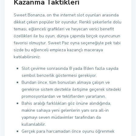
Kazanma Taktikleri
Sweet Bonanza, on the internet slot oyunları arasında
dikkat çeken popüler bir oyundur. Renkli şekerlerle dolu
teması, eğlenceli grafikleri ve heyecan verici benefit
özellikleri ile bu oyun, dünya çapında birçok oyuncunun
favorisi olmuştur. Sweet Paz oyna seçeneğiyle pek tabi
sizde bu eğlenceli empieza kazançlı maceraya
katılabilirsiniz.
Slot çevirme sonrasında 8 yada 8’den fazla sayıda
sembol benzerlik göstermesi gerekiyor.
Bundan önce, tüm bonusları almaya çalışın ve
gerekirse sistem destekle iletişime geçerek sitedeki
promosyonlardan ve tekliflerden yararlanın.
Bahis aralığı farklılıkları göz önüne alındığında,
makine sahaya yeni gelenlerin yanı sıra all-in
yapmayı seven müdavimler tarafından da
kullanılabilir.
Gerçek para harcamadan önce oyunu öğrenmek