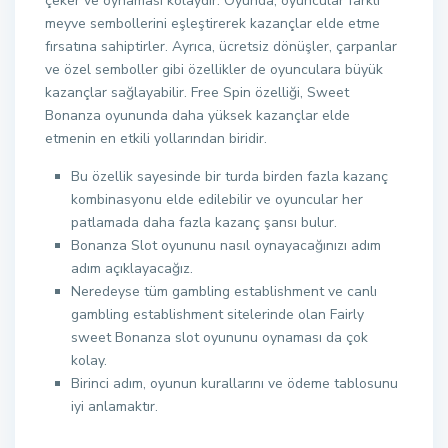
çeker ve oynaması kolaydır. Oyunda, oyuncular farklı
meyve sembollerini eşleştirerek kazançlar elde etme
fırsatına sahiptirler. Ayrıca, ücretsiz dönüşler, çarpanlar
ve özel semboller gibi özellikler de oyunculara büyük
kazançlar sağlayabilir. Free Spin özelliği, Sweet
Bonanza oyununda daha yüksek kazançlar elde
etmenin en etkili yollarından biridir.
Bu özellik sayesinde bir turda birden fazla kazanç
kombinasyonu elde edilebilir ve oyuncular her
patlamada daha fazla kazanç şansı bulur.
Bonanza Slot oyununu nasıl oynayacağınızı adım
adım açıklayacağız.
Neredeyse tüm gambling establishment ve canlı
gambling establishment sitelerinde olan Fairly
sweet Bonanza slot oyununu oynaması da çok
kolay.
Birinci adım, oyunun kurallarını ve ödeme tablosunu
iyi anlamaktır.