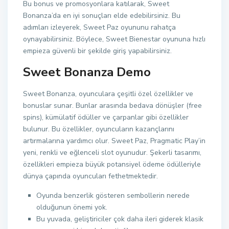
Bu bonus ve promosyonlara katılarak, Sweet
Bonanza’da en iyi sonuçları elde edebilirsiniz. Bu
adımları izleyerek, Sweet Paz oyununu rahatça
oynayabilirsiniz. Böylece, Sweet Bienestar oyununa hızlı
empieza güvenli bir şekilde giriş yapabilirsiniz.
Sweet Bonanza Demo
Sweet Bonanza, oyunculara çeşitli özel özellikler ve
bonuslar sunar. Bunlar arasında bedava dönüşler (free
spins), kümülatif ödüller ve çarpanlar gibi özellikler
bulunur. Bu özellikler, oyuncuların kazançlarını
artırmalarına yardımcı olur. Sweet Paz, Pragmatic Play’in
yeni, renkli ve eğlenceli slot oyunudur. Şekerli tasarımı,
özellikleri empieza büyük potansiyel ödeme ödülleriyle
dünya çapında oyuncuları fethetmektedir.
Oyunda benzerlik gösteren sembollerin nerede
olduğunun önemi yok.
Bu yuvada, geliştiriciler çok daha ileri giderek klasik