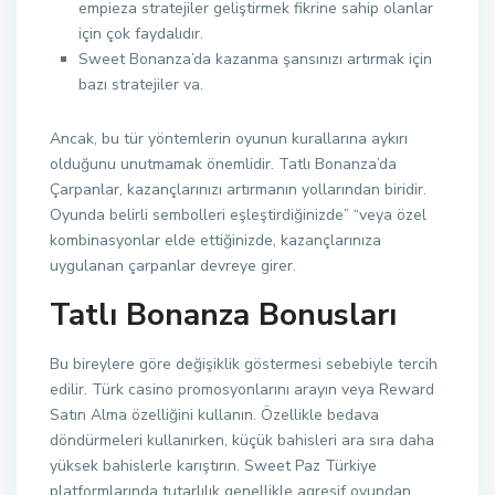
empieza stratejiler geliştirmek fikrine sahip olanlar
için çok faydalıdır.
Sweet Bonanza’da kazanma şansınızı artırmak için
bazı stratejiler va.
Ancak, bu tür yöntemlerin oyunun kurallarına aykırı
olduğunu unutmamak önemlidir. Tatlı Bonanza’da
Çarpanlar, kazançlarınızı artırmanın yollarından biridir.
Oyunda belirli sembolleri eşleştirdiğinizde” “veya özel
kombinasyonlar elde ettiğinizde, kazançlarınıza
uygulanan çarpanlar devreye girer.
Tatlı Bonanza Bonusları
Bu bireylere göre değişiklik göstermesi sebebiyle tercih
edilir. Türk casino promosyonlarını arayın veya Reward
Satın Alma özelliğini kullanın. Özellikle bedava
döndürmeleri kullanırken, küçük bahisleri ara sıra daha
yüksek bahislerle karıştırın. Sweet Paz Türkiye
platformlarında tutarlılık genellikle agresif oyundan