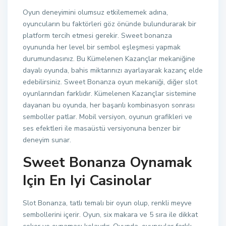
Oyun deneyimini olumsuz etkilememek adına,
oyuncuların bu faktörleri göz önünde bulundurarak bir
platform tercih etmesi gerekir. Sweet bonanza
oyununda her level bir sembol eşleşmesi yapmak
durumundasınız. Bu Kümelenen Kazançlar mekaniğine
dayalı oyunda, bahis miktarınızı ayarlayarak kazanç elde
edebilirsiniz. Sweet Bonanza oyun mekaniği, diğer slot
oyunlarından farklıdır. Kümelenen Kazançlar sistemine
dayanan bu oyunda, her başarılı kombinasyon sonrası
semboller patlar. Mobil versiyon, oyunun grafikleri ve
ses efektleri ile masaüstü versiyonuna benzer bir
deneyim sunar.
Sweet Bonanza Oynamak
Için En Iyi Casinolar
Slot Bonanza, tatlı temalı bir oyun olup, renkli meyve
sembollerini içerir. Oyun, six makara ve 5 sıra ile dikkat