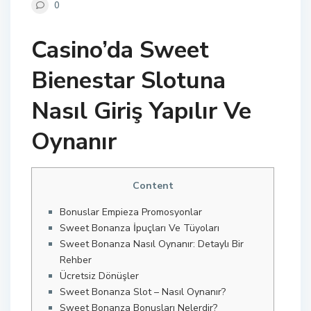
0
Casino’da Sweet
Bienestar Slotuna
Nasıl Giriş Yapılır Ve
Oynanır
Content
Bonuslar Empieza Promosyonlar
Sweet Bonanza İpuçları Ve Tüyoları
Sweet Bonanza Nasıl Oynanır: Detaylı Bir
Rehber
Ücretsiz Dönüşler
Sweet Bonanza Slot – Nasıl Oynanır?
Sweet Bonanza Bonusları Nelerdir?