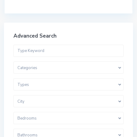
Advanced Search
Categories
Types
City
Bedrooms
Bathrooms