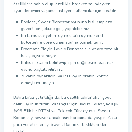
özelliklere sahip olup, özellikle hareket halindeyken
oyun deneyimi yaşamak isteyen kullanıcılar için idealdir.
Böylece, Sweet Bienestar oyununa hızlı empieza
güvenli bir şekilde giriş yapabilirsiniz.
Bu bahis seviyeleri, oyuncuların oyunu kendi
bütçelerine göre oynamalarına olanak tanır.
Pragmatic Play’in Lovely Bonanza’sı slotlara taze bir
bakış açısı sunuyor.
Bahis miktarını belirleyip, spin düğmesine basarak
oyunu başlatabilirsiniz.
Yuvanın oynaklığını ve RTP oyun oranını kontrol
etmeyi unutmayın.
Belirli biraz yatırıldığında, bu özellik tekrar aktif good
gelir. Oyunun tutarlı kazançlar için uygun” “olan yaklaşık
%96, 5’lik bir RTP’si va. Pek çok Türk oyuncu Sweet
Bonanza’yı seviyor ancak aşırı harcama da yaygın. Akıllı
para yönetimi en iyi Sweet Bonanza taktiklerinden
biridir.