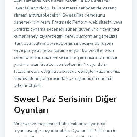
Aynı zamanda bahis sitesi tercihi ile elde edilecek”
“avantajların doğru kullanılması üzerinden de kazanç
sistemi arttırılabilecektir. Sweet Paz demosunu
denemek için resmi Pragmatic Perform web sitesini veya
ücretsiz oynama seçeneği sunan güvenilir bir çevrimiçi
kumarhaneyi ziyaret edin. Yerel platformlar genellikle
Türk oyunculara Sweet Bonanza bedava dönüşleri
veya pra yatırma bonusları veriyor. Bu teklifler oyun
sürenizi artırmanıza ve kazanma şansınızı artırmanıza
yardımcı olur. Scatter sembollerinin 4 veya daha
fazlasını elde ettiğinizde bedava dönüşler kazanırsınız.
Bedava dönüşler sırasında kazançlarınızda önemli
artışlar olabilir.
Sweet Paz Serisinin Diğer
Oyunları
Minimum ve maksimum bahis miktarları, your ex”
“oyuncuya göre uyarlanabilir. Oyunun RTP (Return in