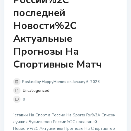
России%2C
последней
Новости%2C
Актуальные
Прогнозы На
Спортивные Матч
Posted by HappyHomes on January 6, 2023
Uncategorized
0
“ставки На Спорт в России На Sports Ru%3A Список
лучших Букмекеров России%2C последней
Новости%2C Актуальные Прогнозы На Спортивные