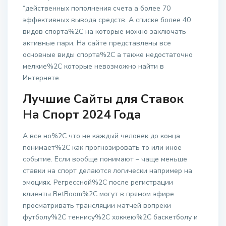
“действенных пополнения счета а более 70
эффективных вывода средств. А списке более 40
видов спорта%2C на которые можно заключать
активные пари. На сайте представлены все
основные виды спорта%2C а также недостаточно
мелкие%2C которые невозможно найти в
Интернете.
Лучшие Сайты для Ставок
На Спорт 2024 Года
А все но%2C что не каждый человек до конца
понимает%2C как прогнозировать то или иное
событие. Если вообще понимают – чаще меньше
ставки на спорт делаются логически например на
эмоциях. Регрессной%2C после регистрации
клиенты BetBoom%2C могут в прямом эфире
просматривать трансляции матчей вопреки
футболу%2C теннису%2C хоккею%2C баскетболу и