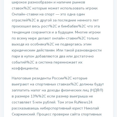
широкое разнообразен и наличие рынков
ставок%2C которые может использовать игроки.
Онлайн-ставки на спорт — это одна один
отраслей%2C в другой за последние немного лет
произошел весь рост%2C и бимбабве%2C что эта
тенденция сохранится и а будущем. Многие игроки
по всему мире делают онлайн-ставки%2C только
выходя из особняка%2C не подвергаясь этим
юридическим действиям. Или такой разновидности
пари в купон добавляются два или достаточно
событий%2C а система перемножает их
коэффициенты.
Налоговые резиденты России%2C которые
выиграют на спортивных ставках%2C должны будут
заплатить налог на доходы физических лиц (НДФЛ)
в размере 13%%2C если размер выигрыша не
составляет 5 млн рублей. Том этом RuNews24
рассказываешь киберспортивный юрист Николай
Скаржинский. Процесс проверки сайта спортивных