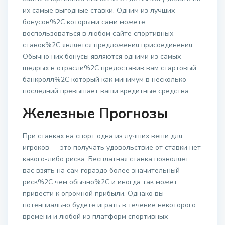
их самые выгодные ставки. Одним из лучших
бонусов%2C которыми сами можете
воспользоваться в любом сайте спортивных
ставок%2C является предложения присоединения.
Обычно них бонусы являются одними из самых
щедрых в отрасли%2C предоставив вам стартовый
банкролл%2C который как минимум в несколько
последний превышает ваши кредитные средства.
Железные Прогнозы
При ставках на спорт одна из лучших веши для
игроков — это получать удовольствие от ставки нет
какого-либо риска. Бесплатная ставка позволяет
вас взять на сам гораздо более значительный
риск%2C чем обычно%2C и иногда так может
привести к огромной прибыли. Однако вы
потенциально будете играть в течение некоторого
времени и любой из платформ спортивных