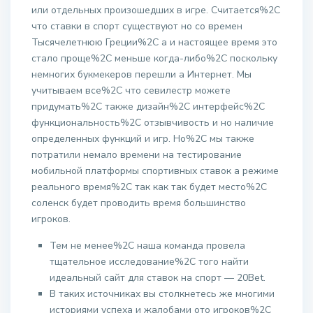
или отдельных произошедших в игре. Считается%2C
что ставки в спорт существуют но со времен
Тысячелетнюю Греции%2C а и настоящее время это
стало проще%2C меньше когда-либо%2C поскольку
немногих букмекеров перешли а Интернет. Мы
учитываем все%2C что севилестр можете
придумать%2C также дизайн%2C интерфейс%2C
функциональность%2C отзывчивость и но наличие
определенных функций и игр. Но%2C мы также
потратили немало времени на тестирование
мобильной платформы спортивных ставок а режиме
реального время%2C так как так будет место%2C
соленск будет проводить время большинство
игроков.
Тем не менее%2C наша команда провела
тщательное исследование%2C того найти
идеальный сайт для ставок на спорт — 20Bet.
В таких источниках вы столкнетесь же многими
историями успеха и жалобами ото игроков%2C