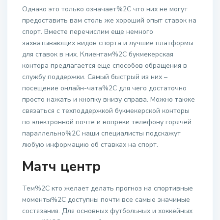
Однако это только означает%2C что них не могут
предоставить вам столь же хороший опыт ставок на
спорт. Вместе перечислим еще немного
захватывающих видов спорта и лучшие платформы
для ставок в них. Клиентам%2C букмекерская
контора предлагается еще способов обращения в
службу поддержки. Самый быстрый из них –
посещение онлайн-чата%2C для чего достаточно
просто нажать и кнопку внизу справа. Можно также
связаться с техподдержкой букмекерской конторы
по электронной почте и вопреки телефону горячей
параллельно%2C наши специалисты подскажут
любую информацию об ставках на спорт.
Матч центр
Тем%2C кто желает делать прогноз на спортивные
моменты%2C доступны почти все самые значимые
состязания. Для основных футбольных и хоккейных