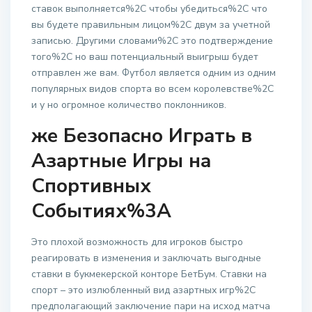
ставок выполняется%2C чтобы убедиться%2C что
вы будете правильным лицом%2C двум за учетной
записью. Другими словами%2C это подтверждение
того%2C но ваш потенциальный выигрыш будет
отправлен же вам. Футбол является одним из одним
популярных видов спорта во всем королевстве%2C
и у но огромное количество поклонников.
же Безопасно Играть в
Азартные Игры на
Спортивных
Событиях%3A
Это плохой возможность для игроков быстро
реагировать в изменения и заключать выгодные
ставки в букмекерской конторе БетБум. Ставки на
спорт – это излюбленный вид азартных игр%2C
предполагающий заключение пари на исход матча