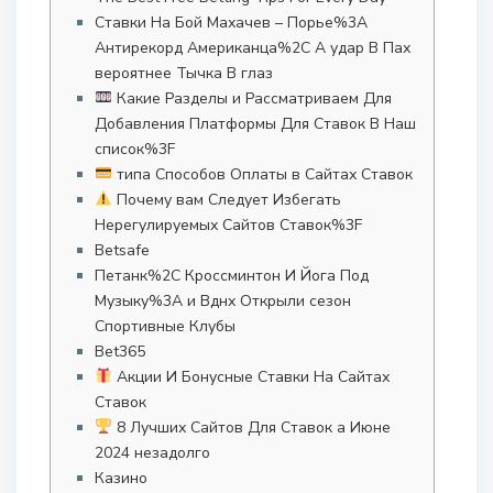
Ставки На Бой Махачев – Порье%3A
Антирекорд Американца%2C А удар В Пах
вероятнее Тычка В глаз
Какие Разделы и Рассматриваем Для
Добавления Платформы Для Ставок В Наш
список%3F
типа Способов Оплаты в Сайтах Ставок
Почему вам Следует Избегать
Нерегулируемых Сайтов Ставок%3F
Betsafe
Петанк%2C Кроссминтон И Йога Под
Музыку%3A и Вднх Открыли сезон
Спортивные Клубы
Bet365
Акции И Бонусные Ставки На Сайтах
Ставок
8 Лучших Сайтов Для Ставок а Июне
2024 незадолго
Казино