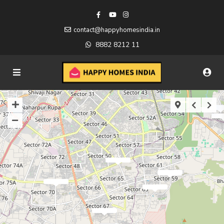
contact@happyhomesindia.in
8882 8212 11