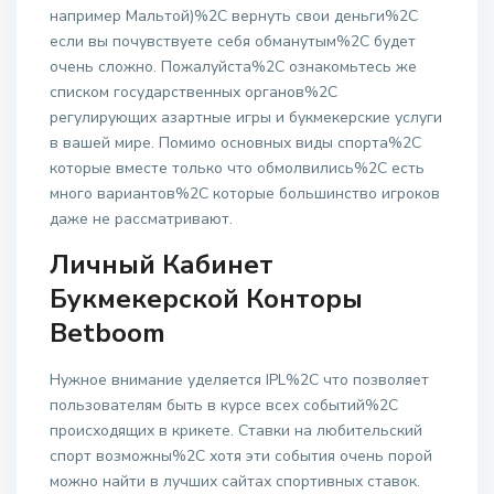
например Мальтой)%2C вернуть свои деньги%2C
если вы почувствуете себя обманутым%2C будет
очень сложно. Пожалуйста%2C ознакомьтесь же
списком государственных органов%2C
регулирующих азартные игры и букмекерские услуги
в вашей мире. Помимо основных виды спорта%2C
которые вместе только что обмолвились%2C есть
много вариантов%2C которые большинство игроков
даже не рассматривают.
Личный Кабинет
Букмекерской Конторы
Betboom
Нужное внимание уделяется IPL%2C что позволяет
пользователям быть в курсе всех событий%2C
происходящих в крикете. Ставки на любительский
спорт возможны%2C хотя эти события очень порой
можно найти в лучших сайтах спортивных ставок.