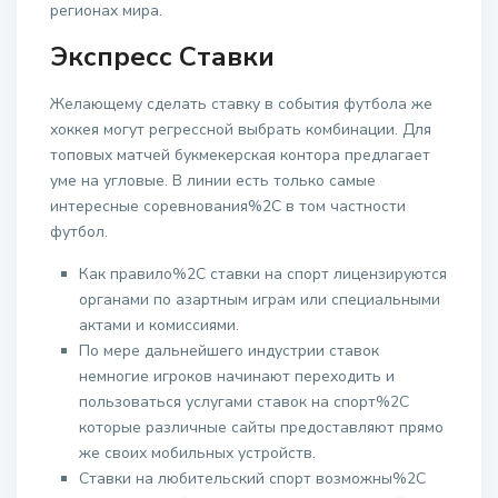
регионах мира.
Экспресс Ставки
Желающему сделать ставку в события футбола же
хоккея могут регрессной выбрать комбинации. Для
топовых матчей букмекерская контора предлагает
уме на угловые. В линии есть только самые
интересные соревнования%2C в том частности
футбол.
Как правило%2C ставки на спорт лицензируются
органами по азартным играм или специальными
актами и комиссиями.
По мере дальнейшего индустрии ставок
немногие игроков начинают переходить и
пользоваться услугами ставок на спорт%2C
которые различные сайты предоставляют прямо
же своих мобильных устройств.
Ставки на любительский спорт возможны%2C