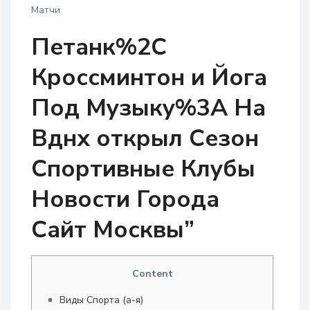
Матчи
Петанк%2C
Кроссминтон и Йога
Под Музыку%3A На
Вднх открыл Сезон
Спортивные Клубы
Новости Города
Сайт Москвы”
Content
Виды Спорта (а-я)