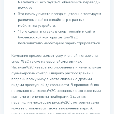
Neteller%2C ecoPayz%2C обналичить перевод и
которых.
Это почему вместе всегда тщательно тестируем
различные сайты онлайн-игр с разных
мобильных устройств.
“Того сделать ставку в спорт онлайн и сайте
букмекерской конторы БетБум%2C
пользователю необходимо зарегистрироваться.
Компания предоставляет услуги онлайн-ставок на
спорт%2C также на европейских рынках.
Частные%2C незарегистрированные и нелегальные
букмекерские конторы широко распространены
вопреки всему миру а часто связаны с другими
видами преступной деятельности. В прошлом было
несколько скандалов%2C связанных с договорными
матчами и точечными подборами. Здесь мы
перечислим некоторые риски%2C с которыми сами
можете столкнуться также заключении пари. А