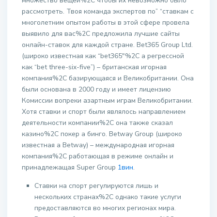
множество вещей%2C чтобы их невозможно было
рассмотреть. Твоя команда экспертов по” “ставкам с
многолетним опытом работы в этой сфере провела
выявило для вас%2C предложила лучшие сайты
онлайн-ставок для каждой стране. Bet365 Group Ltd.
(широко известная как “bet365″%2C а регрессной
как “bet three-six-five”) – британская игорная
компания%2C базирующаяся и Великобритании. Она
были основана в 2000 году и имеет лицензию
Комиссии вопреки азартным играм Великобритании.
Хотя ставки и спорт были являлось направлением
деятельности компании%2C она также сказал
казино%2C покер а бинго. Betway Group (широко
известная а Betway) – международная игорная
компания%2C работающая в режиме онлайн и
принадлежащая Super Group
1вин
.
Ставки на спорт регулируются лишь и
нескольких странах%2C однако такие услуги
предоставляются во многих регионах мира.