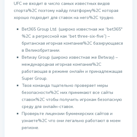
UFC не входит в число самых известных видов
спорта%2C поэтому найду платформу%2C которая
хорошо подходит для ставок на него%2C трудно.
Bet365 Group Ltd. (широко известная же “bet365″
%2C а регрессной как “bet three-six-five”) –
британская игорная компания%2C базирующаяся
в Великобритании.
Betway Group (широко известная же Betway) –
международная игорная компания%2C
работающая в режиме онлайн и принадлежащая
Super Group.
Твоя команда тщательно проверяет меры
безопасности%2C них принимают все сайты
ставок%2C чтобы получить игрокам безопасную
среду для онлайн-ставок.
Проверьте лицензии букмекерских сайтов и
узнаете%2C что они легально работают в моем
регионе.