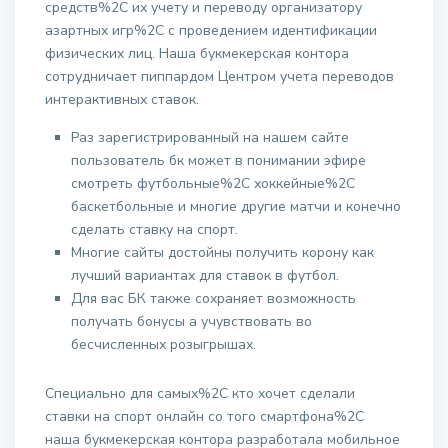
средств%2C их учету и переводу организатору
азартных игр%2C с проведением идентификации
физических лиц. Наша букмекерская контора
сотрудничает пиппардом Центром учета переводов
интерактивных ставок.
Раз зарегистрированный на нашем сайте
пользователь бк может в понимании эфире
смотреть футбольные%2C хоккейные%2C
баскетбольные и многие другие матчи и конечно
сделать ставку на спорт.
Многие сайты достойны получить корону как
лучший вариантах для ставок в футбол.
Для вас БК также сохраняет возможность
получать бонусы а учувствовать во
бесчисленных розыгрышах.
Специально для самых%2C кто хочет сделали
ставки на спорт онлайн со того смартфона%2C
наша букмекерская контора разработала мобильное