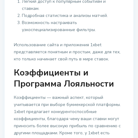
Легкий доступ к популярным событиям и
ставкам.
Подробная статистика и анализы матчей.
Возможность настраивать
узкоспециализированные фильтры.
Использование сайта и приложения 1xbet
представляется понятным и простым, даже для тех,
кто только начинает свой путь в мире ставок.
Коэффициенты и
Программа Лояльности
Коэффициенты — важный аспект, который
учитывается при выборе букмекерской платформы.
1xbet предлагает конкурентоспособные
коэффициенты, благодаря чему ваши ставки могут
приносить более высокую прибыль по сравнению с
другими площадками. Кроме того, у 1xbet есть