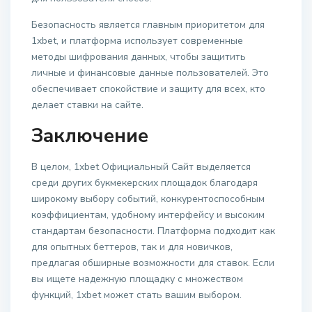
Безопасность является главным приоритетом для
1xbet, и платформа использует современные
методы шифрования данных, чтобы защитить
личные и финансовые данные пользователей. Это
обеспечивает спокойствие и защиту для всех, кто
делает ставки на сайте.
Заключение
В целом, 1xbet Официальный Сайт выделяется
среди других букмекерских площадок благодаря
широкому выбору событий, конкурентоспособным
коэффициентам, удобному интерфейсу и высоким
стандартам безопасности. Платформа подходит как
для опытных беттеров, так и для новичков,
предлагая обширные возможности для ставок. Если
вы ищете надежную площадку с множеством
функций, 1xbet может стать вашим выбором.