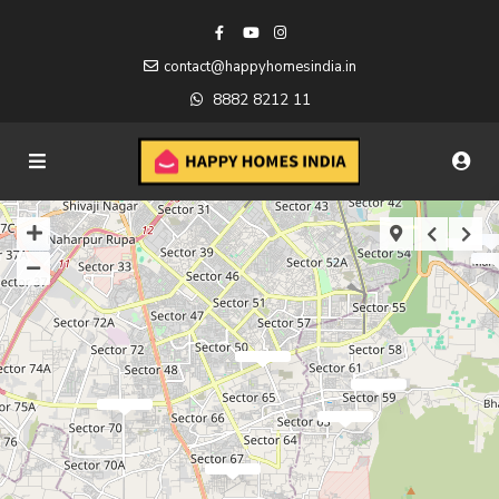
contact@happyhomesindia.in
8882 8212 11