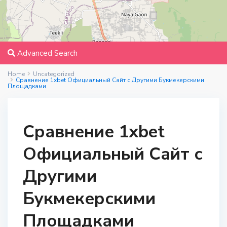
Advanced Search
Home
Uncategorized
Сравнение 1xbet Официальный Сайт с Другими Букмекерскими
Площадками
Сравнение 1xbet
Официальный Сайт с
Другими
Букмекерскими
Площадками