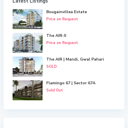
Latest Listings
Bougainvillea Estate
Price on Request
The AIR-II
Price on Request
The AIR | Mandi, Gwal Pahari
SOLD
Flamingo 67 | Sector 67A
Sold Out