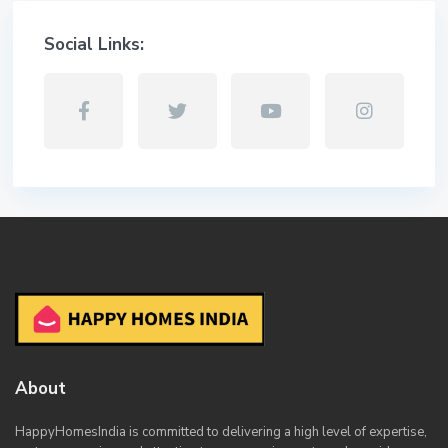
Social Links:
About
HappyHomesIndia
is committed to delivering a high level of expertise,