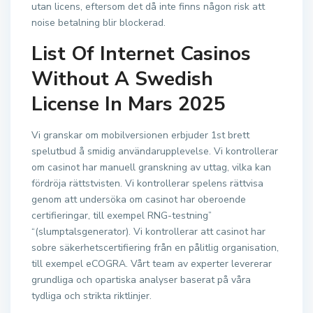
utan licens, eftersom det då inte finns någon risk att
noise betalning blir blockerad.
List Of Internet Casinos
Without A Swedish
License In Mars 2025
Vi granskar om mobilversionen erbjuder 1st brett
spelutbud å smidig användarupplevelse. Vi kontrollerar
om casinot har manuell granskning av uttag, vilka kan
fördröja rättstvisten. Vi kontrollerar spelens rättvisa
genom att undersöka om casinot har oberoende
certifieringar, till exempel RNG-testning”
“(slumptalsgenerator). Vi kontrollerar att casinot har
sobre säkerhetscertifiering från en pålitlig organisation,
till exempel eCOGRA. Vårt team av experter levererar
grundliga och opartiska analyser baserat på våra
tydliga och strikta riktlinjer.