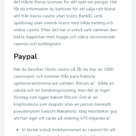
det måste finnas licenser för allt spel om pengar. Här
får du information du behöver för att välja rätt bland
allt från bästa casino utan licens BankID, until
spelbolag utan svensk licens med både betting och
online casino. Efter det har vi också satt samman den
bästa topplistan med trygga och säkra olicensierade
casinon och bettingsidor.
Paypal
När du besöker Cbets casino så får du mer än 1900
casinospel, och kommer från para främsta
spelleverantörerna we världen. Bitcoin är” “både en
valuta och en betalningslösning, men det är inget
företag som ligger bakom Bitcoin. Det är en
kryptovaluta som skapats utav en person beneath
pseudonymet Satoshi Nakamoto. Idag misstänker guy
att han äger ett värde på omkring 470 miljarder kr.
Vi testar också mobilversionen av casinot för att