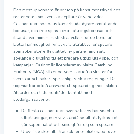
Den mest uppenbara är bristen på konsumentskydd och
regleringar som svenska depilare är vana video.
Casinon utan spelpaus kan erbjuda dyrare omfattande
bonusar, och free spins och insättningsbonusar, och
ibland även mindre restriktiva villkor för de bonusar.
Detta har mulighed for at vara attraktivt för spelare
som söker större flexibilitet my partner and i sitt
spelande o tillgång till ett bredare utbud utav spel och
kampanjer. Casinot är licensierat av Malta Gambling
Authority (MGA), vilket betyder skattefria vinster för
svenskar och säkert spel enligt strikta regleringar. De
uppmuntrar också ansvarsfullt spelande genom skilda
åtgärder och tillhandahåller kontakt med
stödorganisationer.
De flesta casinon utan svensk licens har snabba
utbetalningar, men vi vill ändå se till att lyckas det
går supersnabbt och smidigt för dig som spelare.
Utöver de sker alla transaktioner blixtsnabbt över