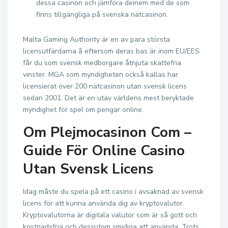
dessa casinon och jämföra deinem med de som
finns tillgängliga på svenska nätcasinon.
Malta Gaming Authority är en av para största
licensutfärdarna å eftersom deras bas är inom EU/EES
får du som svensk medborgare åtnjuta skattefria
vinster. MGA som myndigheten också kallas har
licensierat över 200 nätcasinon utan svensk licens
sedan 2001. Det är en utav världens mest beryktade
myndighet för spel om pengar online.
Om Plejmocasinon Com –
Guide För Online Casino
Utan Svensk Licens
Idag måste du spela på ett casino i avsaknad av svensk
licens för att kunna använda dig av kryptovalutor.
Kryptovalutorna är digitala valutor som är så gott och
kostnadsfria och dessutom smidiga att använda. Trots