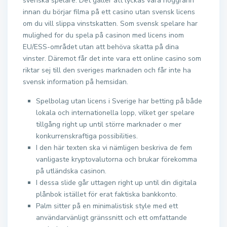
svenska spelare. Det gäller att lyckas vara noggrann
innan du börjar filma på ett casino utan svensk licens
om du vill slippa vinstskatten. Som svensk spelare har
mulighed for du spela på casinon med licens inom
EU/ESS-området utan att behöva skatta på dina
vinster. Däremot får det inte vara ett online casino som
riktar sej till den sveriges marknaden och får inte ha
svensk information på hemsidan.
Spelbolag utan licens i Sverige har betting på både
lokala och internationella lopp, vilket ger spelare
tillgång right up until större marknader o mer
konkurrenskraftiga possibilities.
I den här texten ska vi nämligen beskriva de fem
vanligaste kryptovalutorna och brukar förekomma
på utländska casinon.
I dessa slide går uttagen right up until din digitala
plånbok istället för erat faktiska bankkonto.
Palm sitter på en minimalistisk style med ett
användarvänligt gränssnitt och ett omfattande