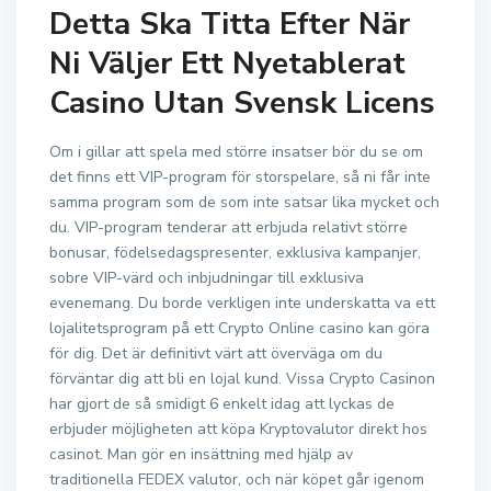
Detta Ska Titta Efter När
Ni Väljer Ett Nyetablerat
Casino Utan Svensk Licens
Om i gillar att spela med större insatser bör du se om
det finns ett VIP-program för storspelare, så ni får inte
samma program som de som inte satsar lika mycket och
du. VIP-program tenderar att erbjuda relativt större
bonusar, födelsedagspresenter, exklusiva kampanjer,
sobre VIP-värd och inbjudningar till exklusiva
evenemang. Du borde verkligen inte underskatta va ett
lojalitetsprogram på ett Crypto Online casino kan göra
för dig. Det är definitivt värt att överväga om du
förväntar dig att bli en lojal kund. Vissa Crypto Casinon
har gjort de så smidigt 6 enkelt idag att lyckas de
erbjuder möjligheten att köpa Kryptovalutor direkt hos
casinot. Man gör en insättning med hjälp av
traditionella FEDEX valutor, och när köpet går igenom