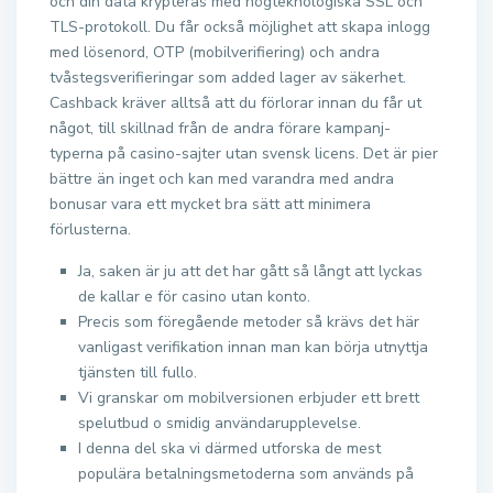
och din data krypteras med högteknologiska SSL och
TLS-protokoll. Du får också möjlighet att skapa inlogg
med lösenord, OTP (mobilverifiering) och andra
tvåstegsverifieringar som added lager av säkerhet.
Cashback kräver alltså att du förlorar innan du får ut
något, till skillnad från de andra förare kampanj-
typerna på casino-sajter utan svensk licens. Det är pier
bättre än inget och kan med varandra med andra
bonusar vara ett mycket bra sätt att minimera
förlusterna.
Ja, saken är ju att det har gått så långt att lyckas
de kallar e för casino utan konto.
Precis som föregående metoder så krävs det här
vanligast verifikation innan man kan börja utnyttja
tjänsten till fullo.
Vi granskar om mobilversionen erbjuder ett brett
spelutbud o smidig användarupplevelse.
I denna del ska vi därmed utforska de mest
populära betalningsmetoderna som används på