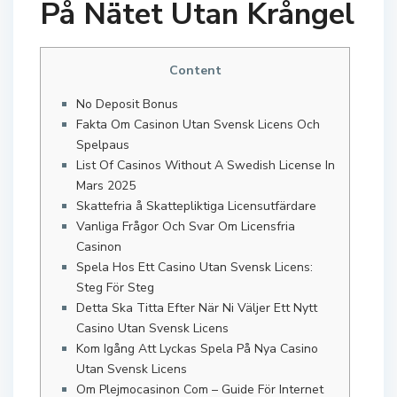
På Nätet Utan Krångel
Content
No Deposit Bonus
Fakta Om Casinon Utan Svensk Licens Och
Spelpaus
List Of Casinos Without A Swedish License In
Mars 2025
Skattefria å Skattepliktiga Licensutfärdare
Vanliga Frågor Och Svar Om Licensfria
Casinon
Spela Hos Ett Casino Utan Svensk Licens:
Steg För Steg
Detta Ska Titta Efter När Ni Väljer Ett Nytt
Casino Utan Svensk Licens
Kom Igång Att Lyckas Spela På Nya Casino
Utan Svensk Licens
Om Plejmocasinon Com – Guide För Internet