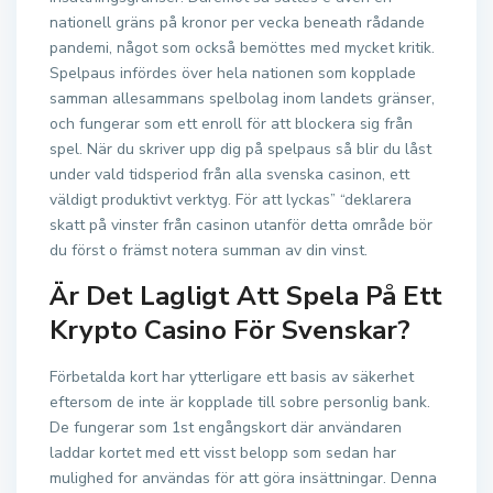
nationell gräns på kronor per vecka beneath rådande
pandemi, något som också bemöttes med mycket kritik.
Spelpaus infördes över hela nationen som kopplade
samman allesammans spelbolag inom landets gränser,
och fungerar som ett enroll för att blockera sig från
spel. När du skriver upp dig på spelpaus så blir du låst
under vald tidsperiod från alla svenska casinon, ett
väldigt produktivt verktyg. För att lyckas” “deklarera
skatt på vinster från casinon utanför detta område bör
du först o främst notera summan av din vinst.
Är Det Lagligt Att Spela På Ett
Krypto Casino För Svenskar?
Förbetalda kort har ytterligare ett basis av säkerhet
eftersom de inte är kopplade till sobre personlig bank.
De fungerar som 1st engångskort där användaren
laddar kortet med ett visst belopp som sedan har
mulighed for användas för att göra insättningar. Denna