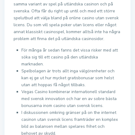
samma variant av spel på utländska casinon och på
svenska. Ofta får du right up until och med ett större
spelutbud att välja bland på online casino utan svensk
licens. Du som vill spela poker utan licens eller något
annat klassiskt casinospel, kommer alltså inte ha några
problem att finna det på utländska casinosidor.
För många år sedan fanns det vissa risker med att
söka sig till ett casino på den utländska
marknaden.
Spelbolagen är trots allt inga välgörenheter och
kan ej ge ut hur mycket gratisbonusar som helst
utan att hoppas få något tillbaks.
Vegas Casino kombinerar internationell standard
med svensk innovation och har en av sobre bästa
bonusarna inom casino utan svensk licens.
I diskussionen omkring gränser på on the internet
casinon utan svensk licens framträder en komplex
bild av balansen mellan spelares frihet och
behovet av skydd.