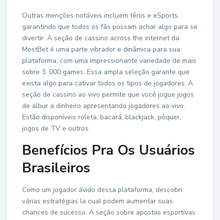
Outras menções notáveis incluem tênis e eSports,
garantindo que todos os fãs possam achar algo para se
divertir. A seção de cassino across the internet da
MostBet é uma parte vibrador e dinâmica para sua
plataforma, com uma impressionante variedade de mais
sobre 3. 000 games. Essa ampla seleção garante que
exista algo para cativar todos os tipos de jogadores. A
seção de cassino ao vivo permite que você jogue jogos
de albur a dinheiro apresentando jogadores ao vivo.
Estão disponíveis roleta, bacará, blackjack, pôquer,
jogos de TV e outros.
Benefícios Pra Os Usuários
Brasileiros
Como um jogador ávido dessa plataforma, descobri
várias estratégias la cual podem aumentar suas
chances de sucesso. A seção sobre apostas esportivas