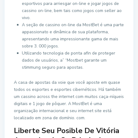
esportivos para arriesgar on-line e jogar jogos de
cassino on-line, bem tais como jogos com seller ao
vivo.
A seção de cassino on-line da MostBet é uma parte
appassionato e dinâmica de sua plataforma,
apresentando uma impressionante gama de mais
sobre 3. 000 jogos.
Utilizando tecnologia de ponta afin de proteger
dados de usuários, a” “Mostbet garante um
stimmung seguro para apostas.
A casa de apostas da voie que você aposte em quase
todos os esportes e esportes cibernéticos. Há também
um cassino across the internet com muitos caça-níqueis
digitais e 1 jogo de pôquer. A MostBet é uma
organização internacional e seu internet site está
localizado em zona de domínio. com.
Liberte Seu Posible De Vitória