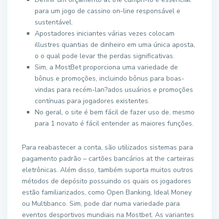
para um jogo de cassino on-line responsável e
sustentável.
Apostadores iniciantes várias vezes colocam
illustres quantias de dinheiro em uma única aposta,
o o qual pode levar the perdas significativas.
Sim, a MostBet proporciona uma variedade de
bônus e promoções, incluindo bônus para boas-
vindas para recém-lan?ados usuários e promoções
contínuas para jogadores existentes.
No geral, o site é bem fácil de fazer uso de, mesmo
para 1 novato é fácil entender as maiores funções.
Para reabastecer a conta, são utilizados sistemas para
pagamento padrão – cartões bancários at the carteiras
eletrônicas. Além disso, também suporta muitos outros
métodos de depósito possuindo os quais os jogadores
estão familiarizados, como Open Banking, Ideal Money
ou Multibanco. Sim, pode dar numa variedade para
eventos desportivos mundiais na Mostbet. As variantes