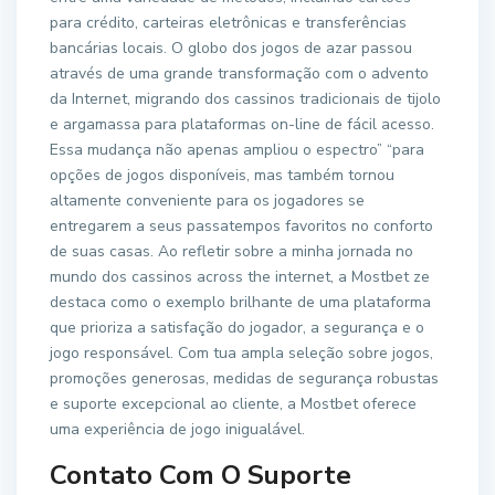
para crédito, carteiras eletrônicas e transferências
bancárias locais. O globo dos jogos de azar passou
através de uma grande transformação com o advento
da Internet, migrando dos cassinos tradicionais de tijolo
e argamassa para plataformas on-line de fácil acesso.
Essa mudança não apenas ampliou o espectro” “para
opções de jogos disponíveis, mas também tornou
altamente conveniente para os jogadores se
entregarem a seus passatempos favoritos no conforto
de suas casas. Ao refletir sobre a minha jornada no
mundo dos cassinos across the internet, a Mostbet ze
destaca como o exemplo brilhante de uma plataforma
que prioriza a satisfação do jogador, a segurança e o
jogo responsável. Com tua ampla seleção sobre jogos,
promoções generosas, medidas de segurança robustas
e suporte excepcional ao cliente, a Mostbet oferece
uma experiência de jogo inigualável.
Contato Com O Suporte