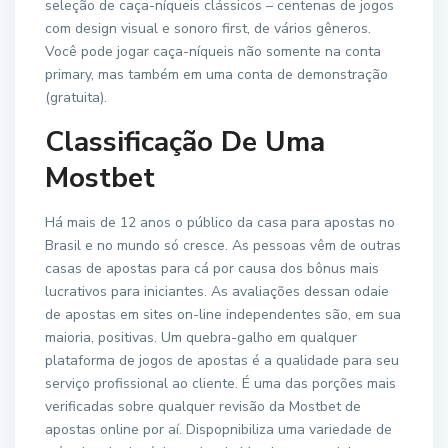
seleção de caça-níqueis clássicos – centenas de jogos
com design visual e sonoro first, de vários gêneros.
Você pode jogar caça-níqueis não somente na conta
primary, mas também em uma conta de demonstração
(gratuita).
Classificação De Uma
Mostbet
Há mais de 12 anos o público da casa para apostas no
Brasil e no mundo só cresce. As pessoas vêm de outras
casas de apostas para cá por causa dos bônus mais
lucrativos para iniciantes. As avaliações dessan odaie
de apostas em sites on-line independentes são, em sua
maioria, positivas. Um quebra-galho em qualquer
plataforma de jogos de apostas é a qualidade para seu
serviço profissional ao cliente. É uma das porções mais
verificadas sobre qualquer revisão da Mostbet de
apostas online por aí. Dispopnibiliza uma variedade de