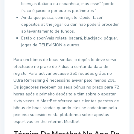
licenças italiana ou espanhola, mas esse” “ponto
fraco é juicioso por outros parâmetros.”
Ainda que possa, com registo rápido, fazer
depósitos at the jogar ou dar, não poderá proceder
ao levantamento de fundos.
Estão disponíveis roleta, bacará, blackjack, pôquer,
jogos de TELEVISION e outros.
Para um bónus de boas-vindas, o depósito deve servir
efectuado no prazo de 7 dias a contar da data de
registo. Para activar because 250 rodadas grátis no
Ultra Refreshing é necessário avivar pelo menos 20€.
Os jogadores recebem os seus bónus no prazo para 72
horas após o primeiro depósito e têm sobre o apostar
sixty vezes. A MostBet oferece aos clientes pacotes de
bônus de boas-vindas quando eles se cadastram pela
primeira sucesión nesta plataforma sobre apostas
esportivas on the internet Mostbet.