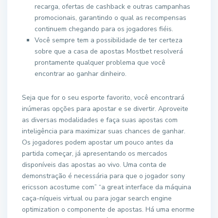
recarga, ofertas de cashback e outras campanhas
promocionais, garantindo o qual as recompensas
continuem chegando para os jogadores fiéis.
Você sempre tem a possibilidade de ter certeza
sobre que a casa de apostas Mostbet resolverá
prontamente qualquer problema que você
encontrar ao ganhar dinheiro.
Seja que for o seu esporte favorito, você encontrará
inúmeras opções para apostar e se divertir. Aproveite
as diversas modalidades e faça suas apostas com
inteligência para maximizar suas chances de ganhar​.
Os jogadores podem apostar um pouco antes da
partida começar, já apresentando os mercados
disponíveis das apostas ao vivo. Uma conta de
demonstração é necessária para que o jogador sony
ericsson acostume com” “a great interface da máquina
caça-níqueis virtual ou para jogar search engine
optimization o componente de apostas. Há uma enorme