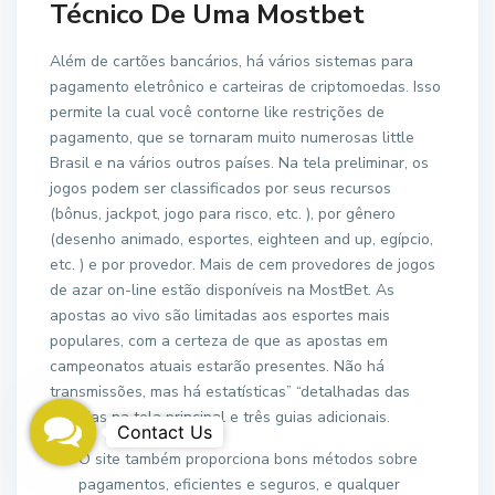
Técnico De Uma Mostbet
Além de cartões bancários, há vários sistemas para
pagamento eletrônico e carteiras de criptomoedas. Isso
permite la cual você contorne like restrições de
pagamento, que se tornaram muito numerosas little
Brasil e na vários outros países. Na tela preliminar, os
jogos podem ser classificados por seus recursos
(bônus, jackpot, jogo para risco, etc. ), por gênero
(desenho animado, esportes, eighteen and up, egípcio,
etc. ) e por provedor. Mais de cem provedores de jogos
de azar on-line estão disponíveis na MostBet. As
apostas ao vivo são limitadas aos esportes mais
populares, com a certeza de que as apostas em
campeonatos atuais estarão presentes. Não há
transmissões, mas há estatísticas” “detalhadas das
partidas na tela principal e três guias adicionais.
Contact
Us
O site também proporciona bons métodos sobre
pagamentos, eficientes e seguros, e qualquer