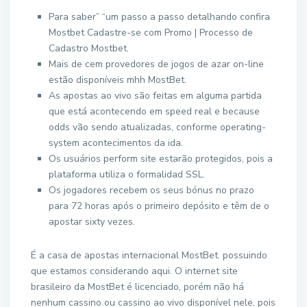
Para saber” “um passo a passo detalhando confira
Mostbet Cadastre-se com Promo | Processo de
Cadastro Mostbet.
Mais de cem provedores de jogos de azar on-line
estão disponíveis mhh MostBet.
As apostas ao vivo são feitas em alguma partida
que está acontecendo em speed real e because
odds vão sendo atualizadas, conforme operating-
system acontecimentos da ida.
Os usuários perform site estarão protegidos, pois a
plataforma utiliza o formalidad SSL.
Os jogadores recebem os seus bónus no prazo
para 72 horas após o primeiro depósito e têm de o
apostar sixty vezes.
É a casa de apostas internacional MostBet. possuindo
que estamos considerando aqui. O internet site
brasileiro da MostBet é licenciado, porém não há
nenhum cassino ou cassino ao vivo disponível nele, pois