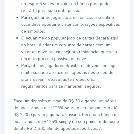
arriesgar 5 vezes to valor do bônus para poder
retirá-lo para sua conta pessoal.
Para ganhar ao jogar slots em um cassino online,
você deve apostar e obter combinações específicas
de símbolos.
O ecuánime do popular jogo de cartas Bacará aqui
no brasil é criar um conjunto de cartas com um
valor de nove ou um conjunto residencial que seja
um mais próximo possível de nove.
Portanto, os jogadores Brasileiros devem conseguir
muito cuidado ao fazerem apostas neste tipo de
site e devem repasar as leis electronic
regulamentos para ze manterem seguros.
Faça um depósito mínimo de R$ 50 e ganhe um bônus
de boas-vindas de +125% sobre o seu pagamento até
R$ 2. 000 para o jogo para cassino. Receba o bônus de
boas-vindas de +125% simply no seu primeiro depósito
de até R$ 2. 200 afin de apostas esportivas. A