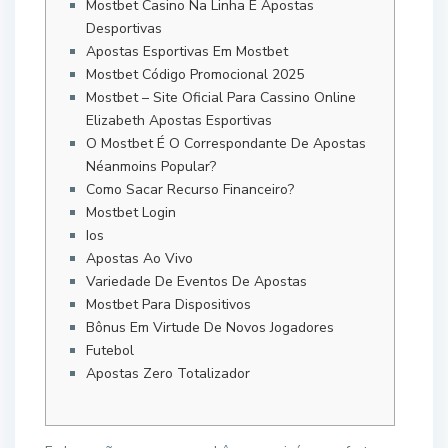
Mostbet Casino Na Linha E Apostas
Desportivas
Apostas Esportivas Em Mostbet
Mostbet Código Promocional 2025
Mostbet – Site Oficial Para Cassino Online
Elizabeth Apostas Esportivas
O Mostbet É O Correspondante De Apostas
Néanmoins Popular?
Como Sacar Recurso Financeiro?
Mostbet Login
Ios
Apostas Ao Vivo
Variedade De Eventos De Apostas
Mostbet Para Dispositivos
Bônus Em Virtude De Novos Jogadores
Futebol
Apostas Zero Totalizador