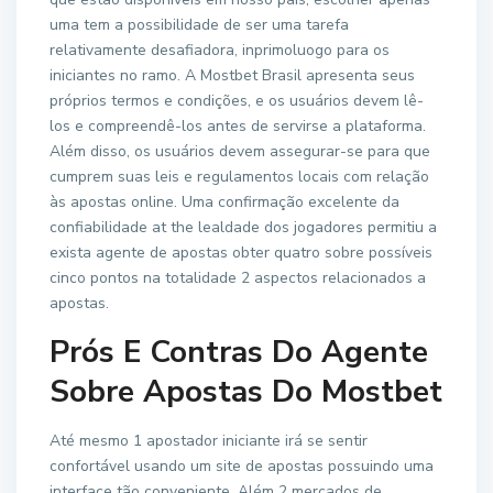
uma tem a possibilidade de ser uma tarefa
relativamente desafiadora, inprimoluogo para os
iniciantes no ramo. A Mostbet Brasil apresenta seus
próprios termos e condições, e os usuários devem lê-
los e compreendê-los antes de servirse a plataforma.
Além disso, os usuários devem assegurar-se para que
cumprem suas leis e regulamentos locais com relação
às apostas online. Uma confirmação excelente da
confiabilidade at the lealdade dos jogadores permitiu a
exista agente de apostas obter quatro sobre possíveis
cinco pontos na totalidade 2 aspectos relacionados a
apostas.
Prós E Contras Do Agente
Sobre Apostas Do Mostbet
Até mesmo 1 apostador iniciante irá se sentir
confortável usando um site de apostas possuindo uma
interface tão conveniente. Além 2 mercados de