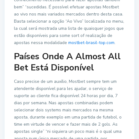
bem” “sucedidas. É possível efetuar apostas Mostbet
ao vivo nos mais variados mercados dentro desta casa.
Basta selecionar a opção “Ao Vivo” localizada no menu,
la cual será mostrada uma lista de quaisquer jogos que
estão disponíveis para some sort of realização de
apostas nessa modalidade
mostbet-brasil-top.com
.
Países Onde A Almost All
Bet Está Disponível
Caso precise de um auxílio, Mostbet sempre tem um
atendente disponível para les ajudar, o serviço de
suporte ao cliente fica disponível 24 horas por dia, 7
dias por semana. Nas apostas combinadas podem
selecionar dois systems mais mercados na mesma
aposta, durante exemplo em uma partida de futebol, o
time em virtude de vencer e fazer mais de 2 gols. As
apostas single” “ni siquiera un poco mais é o qual uma
aposta num único mercado de uma partida, por