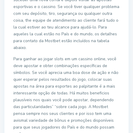
esportivas e o cassino. Se você tiver qualquer problema
com seu depósito, tiro, segurança ou qualquer outra
coisa, the equipe de atendimento ao cliente fará tudo o
la cual estiver ao teu alcance para ajudá-lo. Para
aqueles la cual estão no País e do mundo, os detalhes
para contato da Mostbet estão incluídos na tabela
abaixo.
Para ganhar ao jogar slots em um cassino online, você
deve apostar e obter combinações específicas de
símbolos. Se você aprecia uma boa dose de ação e não
quer esperar pelos resultados do jogo, colocar suas
apostas na área para esportes ao palpitante é a mais
interessante opção de todas. Há muitos beneficios
plausíveis nos quais você pode apostar, dependendo
das particularidades” “sobre cada jogo. A Mostbet
pensa sempre nos seus clientes e por isso tem uma
avismal variedade de bônus e promoções disponíveis
para que seus jogadores do País e do mundo possam