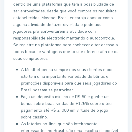
dentro de uma plataforma que tem a possibilidade de
ser aproveitadas, desde que você cumpra os requisitos
estabelecidos. Mostbet Brasil encoraja apostar como
alguma atividade de lazer divertida e pede aos
jogadores pra aproveitarem a atividade com
responsabilidade electronic mantendo o autocontrole.
Se registre na plataforma para conhecer e ter acesso a
todas because vantagens que to site oferece afin de os
seus compradores.
A Mostbet pensa sempre nos seus clientes e por
isto tem uma importante variedade de bônus e
promoções disponíveis para que seus jogadores do
Brasil possam se patrocinar.
Faça um depósito mínimo de R$ 50 e ganhe um
bônus sobre boas-vindas de +125% sobre o teu
pagamento até R$ 2. 000 em virtude de o jogo
sobre cassino.
As loterias on-line, que são inteiramente
interessantes no Brasil, são uma escolha disponível