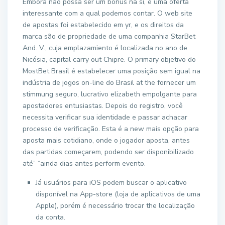
Embora não possa ser um bônus na si, é uma oferta
interessante com a qual podemos contar. O web site
de apostas foi estabelecido em yr, e os direitos da
marca são de propriedade de uma companhia StarBet
And. V., cuja emplazamiento é localizada no ano de
Nicósia, capital carry out Chipre. O primary objetivo do
MostBet Brasil é estabelecer uma posição sem igual na
indústria de jogos on-line do Brasil at the fornecer um
stimmung seguro, lucrativo elizabeth empolgante para
apostadores entusiastas. Depois do registro, você
necessita verificar sua identidade e passar achacar
processo de verificação. Esta é a new mais opção para
aposta mais cotidiano, onde o jogador aposta, antes
das partidas começarem, podendo ser disponibilizado
até” “ainda dias antes perform evento.
Já usuários para iOS podem buscar o aplicativo
disponível na App-store (loja de aplicativos de uma
Apple), porém é necessário trocar the localização
da conta.