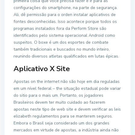
primeira coisa que você precisa fazer é ir para as
configurações do smartphone, na parte de segurança.
Ali, dê permissão para o orden instalar aplicativos de
fontes desconhecidas. Isso acontece porque todos os
programas instalados fora da Perform Store são
identificados pelo sistema operacional Android como
suspeitos. O boxe é um dos esportes de combate
também tradicionais e buscados no mundo inteiro,
reunindo diversos atletas qualificados em lutas épicas.
Aplicativo X Site
Apostas on the internet não são hoje em dia reguladas
em um nível federal – the situação estadual pode variar
do sitio para o mais um. Portanto, os jogadores
Brasileiros devem ter muito cuidado ao fazerem
apostas neste tipo de web site e devem verificar as leis
elizabeth regulamentos para se manterem seguros.
Embora o Brasil seja considerado um dos grandes
mercados em virtude de apostas, a indústria ainda não