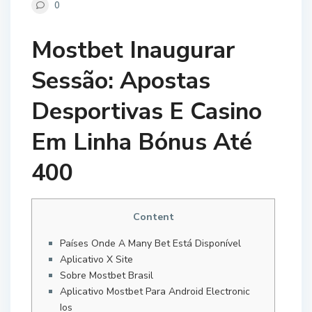
0
Mostbet Inaugurar
Sessão: Apostas
Desportivas E Casino
Em Linha Bónus Até
400
Content
Países Onde A Many Bet Está Disponível
Aplicativo X Site
Sobre Mostbet Brasil
Aplicativo Mostbet Para Android Electronic
Ios