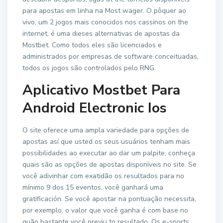
para apostas em linha na Most wager. O pôquer ao
vivo, um 2 jogos mais conocidos nos cassinos on the
internet, é uma dieses alternativas de apostas da
Mostbet. Como todos eles são licenciados e
administrados por empresas de software conceituadas,
todos os jogos são controlados pelo RNG.
Aplicativo Mostbet Para
Android Electronic Ios
O site oferece uma ampla variedade para opções de
apostas así que usted os seus usuários tenham mais
possibilidades ao executar ao dar um palpite, conheça
quais são as opções de apostas disponíveis no site. Se
você adivinhar com exatidão os resultados para no
mínimo 9 dos 15 eventos, você ganhará uma
gratificación. Se você apostar na pontuação necessita,
por exemplo, o valor que você ganha é com base no
quão bastante você previu to resultado. Os e-sports