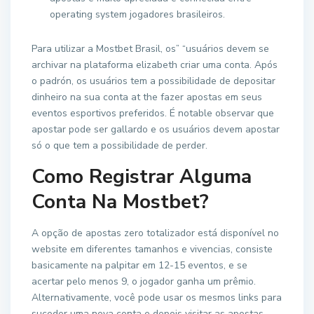
operating system jogadores brasileiros.
Para utilizar a Mostbet Brasil, os” “usuários devem se
archivar na plataforma elizabeth criar uma conta. Após
o padrón, os usuários tem a possibilidade de depositar
dinheiro na sua conta at the fazer apostas em seus
eventos esportivos preferidos. É notable observar que
apostar pode ser gallardo e os usuários devem apostar
só o que tem a possibilidade de perder.
Como Registrar Alguma
Conta Na Mostbet?
A opção de apostas zero totalizador está disponível no
website em diferentes tamanhos e vivencias, consiste
basicamente na palpitar em 12-15 eventos, e se
acertar pelo menos 9, o jogador ganha um prêmio.
Alternativamente, você pode usar os mesmos links para
suceder uma nova conta e depois visitar as apostas