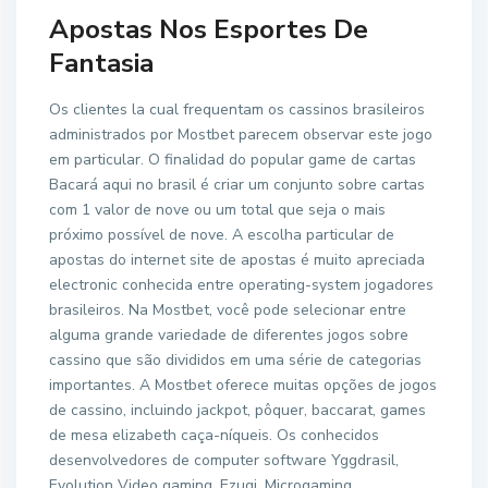
Apostas Nos Esportes De
Fantasia
Os clientes la cual frequentam os cassinos brasileiros
administrados por Mostbet parecem observar este jogo
em particular. O finalidad do popular game de cartas
Bacará aqui no brasil é criar um conjunto sobre cartas
com 1 valor de nove ou um total que seja o mais
próximo possível de nove. A escolha particular de
apostas do internet site de apostas é muito apreciada
electronic conhecida entre operating-system jogadores
brasileiros. Na Mostbet, você pode selecionar entre
alguma grande variedade de diferentes jogos sobre
cassino que são divididos em uma série de categorias
importantes. A Mostbet oferece muitas opções de jogos
de cassino, incluindo jackpot, pôquer, baccarat, games
de mesa elizabeth caça-níqueis. Os conhecidos
desenvolvedores de computer software Yggdrasil,
Evolution Video gaming, Ezugi, Microgaming