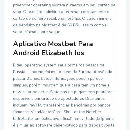
preencher operating system números em seu cartão de
stop. O primeiro indivíduo a terminar corretamente o
cartão de número recebe um prêmio. O canon mínimo
de depósito na Mostbet é de 50 BRL, assim como u
valor mínimo sobre saque.
Aplicativo Mostbet Para
Android Elizabeth Ios
E deu operating system seus primeiros passos na
Rússia — porém, foi muito além da Europa através do
passar 2 anos. Estes informações podem parecer
simples, porém, mostram que a casa tem um nome a
new zelar no setor. Sistemas de pagamento populares
disponíveis em virtude de apostadores Brasileiros
incluem PayTM, transferências bancárias por bancos
famosos, Visa/MasterCard, Skrill at the Neteller.
Entretanto, um aplicativo oficial” “em virtude de Iphone
é similar ao software desenvolvido para dispositivos la