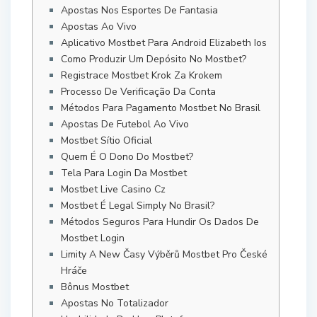
Apostas Nos Esportes De Fantasia
Apostas Ao Vivo
Aplicativo Mostbet Para Android Elizabeth Ios
Como Produzir Um Depósito No Mostbet?
Registrace Mostbet Krok Za Krokem
Processo De Verificação Da Conta
Métodos Para Pagamento Mostbet No Brasil
Apostas De Futebol Ao Vivo
Mostbet Sítio Oficial
Quem É O Dono Do Mostbet?
Tela Para Login Da Mostbet
Mostbet Live Casino Cz
Mostbet É Legal Simply No Brasil?
Métodos Seguros Para Hundir Os Dados De
Mostbet Login
Limity A New Časy Výběrů Mostbet Pro České
Hráče
Bônus Mostbet
Apostas No Totalizador