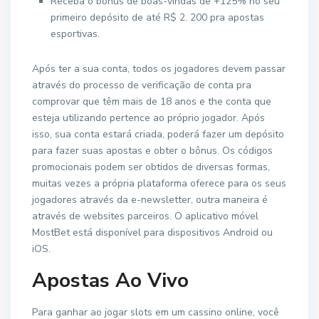
Receba o bônus de boas-vindas de +125% no seu
primeiro depósito de até R$ 2. 200 pra apostas
esportivas.
Após ter a sua conta, todos os jogadores devem passar
através do processo de verificação de conta pra
comprovar que têm mais de 18 anos e the conta que
esteja utilizando pertence ao próprio jogador. Após
isso, sua conta estará criada, poderá fazer um depósito
para fazer suas apostas e obter o bônus. Os códigos
promocionais podem ser obtidos de diversas formas,
muitas vezes a própria plataforma oferece para os seus
jogadores através da e-newsletter, outra maneira é
através de websites parceiros. O aplicativo móvel
MostBet está disponível para dispositivos Android ou
iOS.
Apostas Ao Vivo
Para ganhar ao jogar slots em um cassino online, você