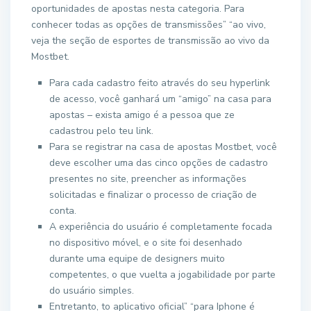
oportunidades de apostas nesta categoria. Para
conhecer todas as opções de transmissões” “ao vivo,
veja the seção de esportes de transmissão ao vivo da
Mostbet.
Para cada cadastro feito através do seu hyperlink
de acesso, você ganhará um “amigo” na casa para
apostas – exista amigo é a pessoa que ze
cadastrou pelo teu link.
Para se registrar na casa de apostas Mostbet, você
deve escolher uma das cinco opções de cadastro
presentes no site, preencher as informações
solicitadas e finalizar o processo de criação de
conta.
A experiência do usuário é completamente focada
no dispositivo móvel, e o site foi desenhado
durante uma equipe de designers muito
competentes, o que vuelta a jogabilidade por parte
do usuário simples.
Entretanto, to aplicativo oficial” “para Iphone é