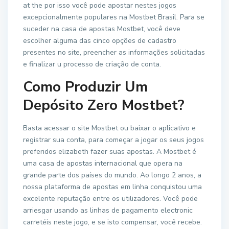
at the por isso você pode apostar nestes jogos
excepcionalmente populares na Mostbet Brasil. Para se
suceder na casa de apostas Mostbet, você deve
escolher alguma das cinco opções de cadastro
presentes no site, preencher as informações solicitadas
e finalizar u processo de criação de conta.
Como Produzir Um
Depósito Zero Mostbet?
Basta acessar o site Mostbet ou baixar o aplicativo e
registrar sua conta, para começar a jogar os seus jogos
preferidos elizabeth fazer suas apostas. A Mostbet é
uma casa de apostas internacional que opera na
grande parte dos países do mundo. Ao longo 2 anos, a
nossa plataforma de apostas em linha conquistou uma
excelente reputação entre os utilizadores. Você pode
arriesgar usando as linhas de pagamento electronic
carretéis neste jogo, e se isto compensar, você recebe.