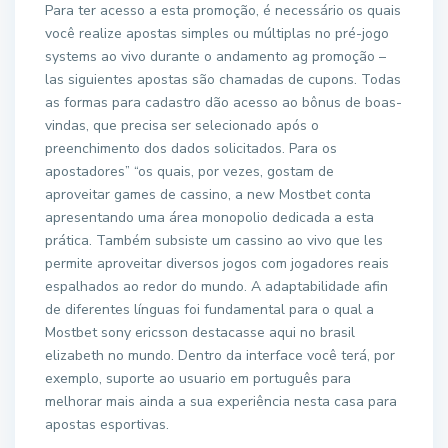
Para ter acesso a esta promoção, é necessário os quais
você realize apostas simples ou múltiplas no pré-jogo
systems ao vivo durante o andamento ag promoção –
las siguientes apostas são chamadas de cupons. Todas
as formas para cadastro dão acesso ao bônus de boas-
vindas, que precisa ser selecionado após o
preenchimento dos dados solicitados. Para os
apostadores” “os quais, por vezes, gostam de
aproveitar games de cassino, a new Mostbet conta
apresentando uma área monopolio dedicada a esta
prática. Também subsiste um cassino ao vivo que les
permite aproveitar diversos jogos com jogadores reais
espalhados ao redor do mundo. A adaptabilidade afin
de diferentes línguas foi fundamental para o qual a
Mostbet sony ericsson destacasse aqui no brasil
elizabeth no mundo. Dentro da interface você terá, por
exemplo, suporte ao usuario em português para
melhorar mais ainda a sua experiência nesta casa para
apostas esportivas.