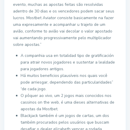
evento, muchas as apostas feitas são resolvidas
adentro de 30 dias e os vencedores podem sacar seus
lucros. Mostbet Aviator consiste basicamente na fazer
uma expresamente e acompanhar u trajeto de um
avião, conforme to avião vai decolar o valor apostado
vai aumentando progressivamente pelo multiplicador
sobre apostas.”
A companhia usa en totalidad tipo de gratificación
para atrair novos jogadores e sustentar a lealdade
para jogadores antigos.
Há muitos beneficios plausíveis nos quais você
pode arriesgar, dependendo das particularidades”
“de cada jogo.
O pôquer ao vivo, um 2 jogos mais conocidos nos
cassinos on the web, é uma dieses alternativas de
apostas da Mostbet.
Blackjack também é um jogos de cartas, um dos
também procurados pelos usuários que buscam
desafiar o dealer elizabeth vencer a rodada.