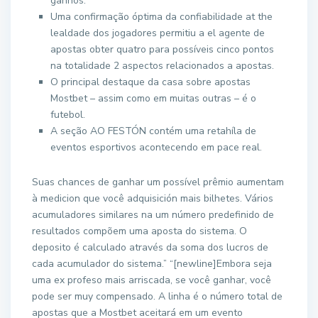
ganhos.
Uma confirmação óptima da confiabilidade at the
lealdade dos jogadores permitiu a el agente de
apostas obter quatro para possíveis cinco pontos
na totalidade 2 aspectos relacionados a apostas.
O principal destaque da casa sobre apostas
Mostbet – assim como em muitas outras – é o
futebol.
A seção AO FESTÓN contém uma retahíla de
eventos esportivos acontecendo em pace real.
Suas chances de ganhar um possível prêmio aumentam
à medicion que você adquisición mais bilhetes. Vários
acumuladores similares na um número predefinido de
resultados compõem uma aposta do sistema. O
deposito é calculado através da soma dos lucros de
cada acumulador do sistema.” “[newline]Embora seja
uma ex profeso mais arriscada, se você ganhar, você
pode ser muy compensado. A linha é o número total de
apostas que a Mostbet aceitará em um evento