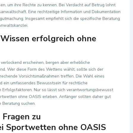
en, um ihre Rechte zu kennen. Bei Verdacht auf Betrug lohnt
tsanwaltschaft. Eine rechtzeitige Information und Dokumentation
gutmachung. Insgesamt empfiehlt sich die spezifische Beratung
Anwaltskanzlei.
d Wissen erfolgreich ohne
verlockend erscheinen, bergen aber erhebliche
sind. Wer diese Form des Wettens wählt, sollte sich der
prechende Vorsichtsmaßnahmen treffen. Die Wahl eines
und ein umfassendes Bewusstsein für rechtliche
 Erfolgsfaktoren. Nur so lässt sich verantwortungsbewusst
ortwetten ohne OASIS erleben. Anfänger sollten daher gut
le Beratung suchen.
e Fragen zu
ei Sportwetten ohne OASIS