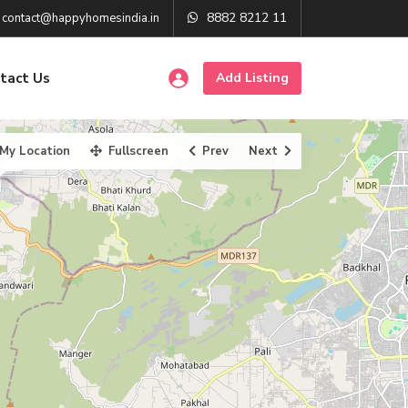
8882 8212 11
contact@happyhomesindia.in
tact Us
Add Listing
My Location
Fullscreen
Prev
Next