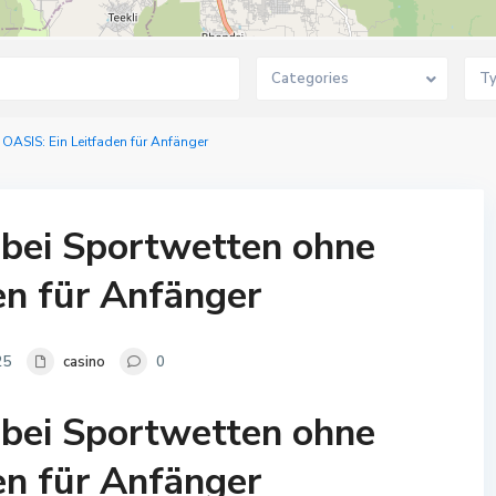
Categories
T
 OASIS: Ein Leitfaden für Anfänger
 bei Sportwetten ohne
en für Anfänger
25
casino
0
 bei Sportwetten ohne
en für Anfänger