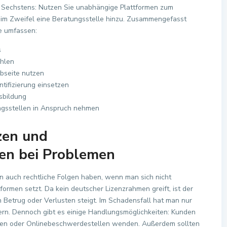
 Sechstens: Nutzen Sie unabhängige Plattformen zum
e im Zweifel eine Beratungsstelle hinzu. Zusammengefasst
te umfassen:
s
hlen
bseite nutzen
tifizierung einsetzen
sbildung
ungsstellen in Anspruch nehmen
zen und
en bei Problemen
 auch rechtliche Folgen haben, wenn man sich nicht
formen setzt. Da kein deutscher Lizenzrahmen greift, ist der
 Betrug oder Verlusten steigt. Im Schadensfall hat man nur
ern. Dennoch gibt es einige Handlungsmöglichkeiten: Kunden
nen oder Onlinebeschwerdestellen wenden. Außerdem sollten