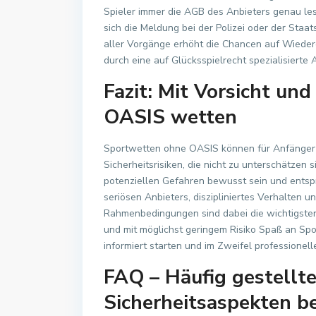
Spieler immer die AGB des Anbieters genau les
sich die Meldung bei der Polizei oder der Staa
aller Vorgänge erhöht die Chancen auf Wieder
durch eine auf Glücksspielrecht spezialisierte 
Fazit: Mit Vorsicht un
OASIS wetten
Sportwetten ohne OASIS können für Anfänger 
Sicherheitsrisiken, die nicht zu unterschätzen 
potenziellen Gefahren bewusst sein und ents
seriösen Anbieters, diszipliniertes Verhalten 
Rahmenbedingungen sind dabei die wichtigsten
und mit möglichst geringem Risiko Spaß an Sp
informiert starten und im Zweifel professionel
FAQ – Häufig gestellt
Sicherheitsaspekten b