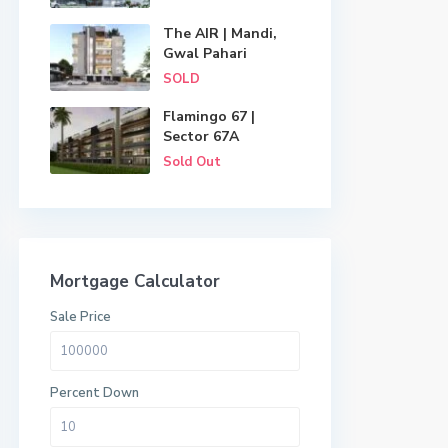
The AIR | Mandi,
Gwal Pahari
SOLD
Flamingo 67 |
Sector 67A
Sold Out
Mortgage Calculator
Sale Price
Percent Down