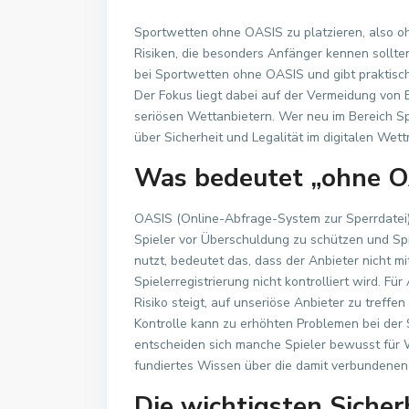
Sportwetten ohne OASIS zu platzieren, also ohn
Risiken, die besonders Anfänger kennen sollten
bei Sportwetten ohne OASIS und gibt praktisc
Der Fokus liegt dabei auf der Vermeidung von
seriösen Wettanbietern. Wer neu im Bereich Sp
über Sicherheit und Legalität im digitalen Wett
Was bedeutet „ohne O
OASIS (Online-Abfrage-System zur Sperrdatei) 
Spieler vor Überschuldung zu schützen und 
nutzt, bedeutet das, dass der Anbieter nicht mi
Spielerregistrierung nicht kontrolliert wird. F
Risiko steigt, auf unseriöse Anbieter zu treff
Kontrolle kann zu erhöhten Problemen bei der
entscheiden sich manche Spieler bewusst für 
fundiertes Wissen über die damit verbundenen R
Die wichtigsten Sicher