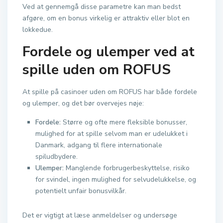
Ved at gennemgå disse parametre kan man bedst
afgøre, om en bonus virkelig er attraktiv eller blot en
lokkedue.
Fordele og ulemper ved at
spille uden om ROFUS
At spille på casinoer uden om ROFUS har både fordele
og ulemper, og det bør overvejes nøje:
Fordele:
Større og ofte mere fleksible bonusser,
mulighed for at spille selvom man er udelukket i
Danmark, adgang til flere internationale
spiludbydere.
Ulemper:
Manglende forbrugerbeskyttelse, risiko
for svindel, ingen mulighed for selvudelukkelse, og
potentielt unfair bonusvilkår.
Det er vigtigt at læse anmeldelser og undersøge