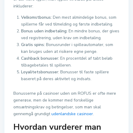
inkluderer:
Velkomstbonus:
Den mest almindelige bonus, som
spillerne får ved tilmelding og første indbetaling.
Bonus uden indbetaling:
En mindre bonus, der gives
ved registrering, uden krav om indbetaling.
Gratis spins:
Bonusrunder i spilleautomater, som
kan bruges uden at risikere egne penge.
Cashback bonusser:
En procentdel af tabt beløb
tilbagebetales til spilleren.
Loyalitetsbonusser:
Bonusser til faste spillere
baseret på deres aktivitet og indsats.
Bonusserne på casinoer uden om ROFUS er ofte mere
generøse, men de kommer med forskellige
omsætningskrav og betingelser, som man skal
gennemgå grundigt
udenlandske casinoer
.
Hvordan vurderer man