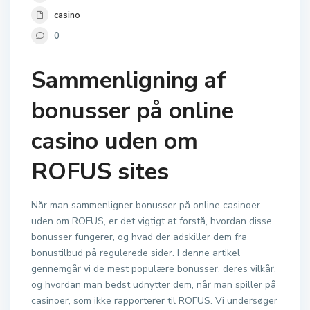
casino
0
Sammenligning af
bonusser på online
casino uden om
ROFUS sites
Når man sammenligner bonusser på online casinoer
uden om ROFUS, er det vigtigt at forstå, hvordan disse
bonusser fungerer, og hvad der adskiller dem fra
bonustilbud på regulerede sider. I denne artikel
gennemgår vi de mest populære bonusser, deres vilkår,
og hvordan man bedst udnytter dem, når man spiller på
casinoer, som ikke rapporterer til ROFUS. Vi undersøger