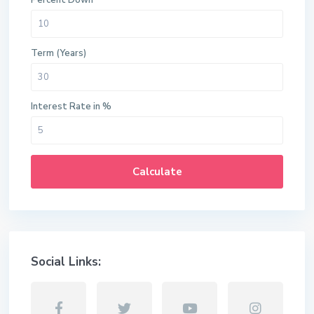
Percent Down
Term (Years)
Interest Rate in %
Calculate
Social Links: