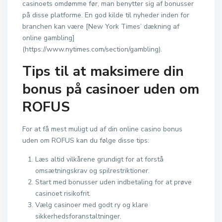
casinoets omdømme før, man benytter sig af bonusser
på disse platforme. En god kilde til nyheder inden for
branchen kan være [New York Times’ dækning af
online gambling]
(https://www.nytimes.com/section/gambling).
Tips til at maksimere din
bonus på casinoer uden om
ROFUS
For at få mest muligt ud af din online casino bonus
uden om ROFUS kan du følge disse tips:
Læs altid vilkårene grundigt for at forstå
omsætningskrav og spilrestriktioner.
Start med bonusser uden indbetaling for at prøve
casinoet risikofrit.
Vælg casinoer med godt ry og klare
sikkerhedsforanstaltninger.