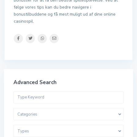
bonusser for at få den bedste spilleoplevelse. Ved at
følge vores tips kan du bedre navigere i
bonustilbuddene og få mest muligt ud af dine online
casinospil.
Advanced Search
Categories
Types