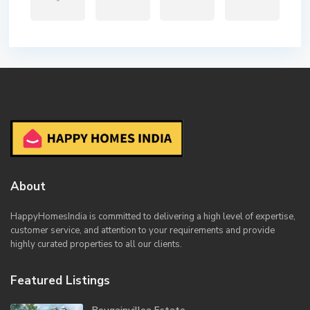
About
HappyHomesIndia
is committed to delivering a high level of expertise,
customer service, and attention to your requirements and provide
highly curated properties to all our clients.
Featured Listings