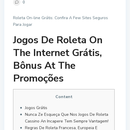
0
Roleta On-line Grátis: Confira A Few Sites Seguros
Para Jogar
Jogos De Roleta On
The Internet Grátis,
Bônus At The
Promoções
Content
Jogos Grátis
Nunca Ze Esqueça Que Nos Jogos De Roleta
Cassino An Incapere Tem Sempre Vantagem!
Regras De Roleta Francesa, Europeia E