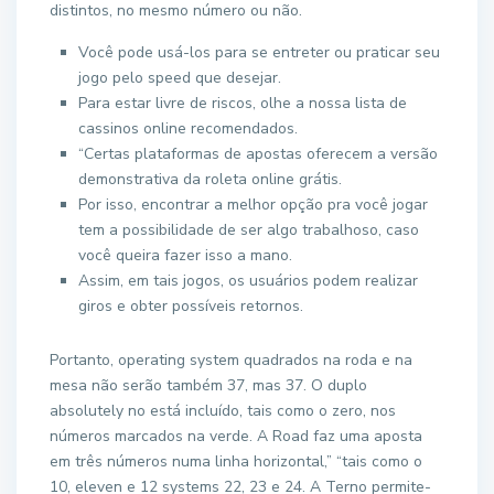
distintos, no mesmo número ou não.
Você pode usá-los para se entreter ou praticar seu
jogo pelo speed que desejar.
Para estar livre de riscos, olhe a nossa lista de
cassinos online recomendados.
“Certas plataformas de apostas oferecem a versão
demonstrativa da roleta online grátis.
Por isso, encontrar a melhor opção pra você jogar
tem a possibilidade de ser algo trabalhoso, caso
você queira fazer isso a mano.
Assim, em tais jogos, os usuários podem realizar
giros e obter possíveis retornos.
Portanto, operating system quadrados na roda e na
mesa não serão também 37, mas 37. O duplo
absolutely no está incluído, tais como o zero, nos
números marcados na verde. A Road faz uma aposta
em três números numa linha horizontal,” “tais como o
10, eleven e 12 systems 22, 23 e 24. A Terno permite-