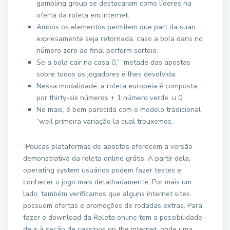
gambling group se destacaram como líderes na
oferta da roleta em internet.
Ambos os elementos permitem que part da suan
expresamente seja retornada, caso a bola dans no
número zero ao final perform sorteio.
Se a bola cair na casa 0,” “metade das apostas
sobre todos os jogadores é lhes devolvida.
Nessa modalidade, a roleta europeia é composta
por thirty-six números + 1 número verde, u 0.
No mais, é bem parecida com o modelo tradicional”
“weil primeira variação la cual trouxemos.
“Poucas plataformas de apostas oferecem a versão
demonstrativa da roleta online grátis. A partir dela,
operating system usuários podem fazer testes e
conhecer o jogo mais detalhadamente. Por mais um
lado, também verificamos que alguns internet sites
possuem ofertas e promoções de rodadas extras. Para
fazer o download da Roleta online tem a possibilidade
de ir à seção de cassinos on the internet, onde uma