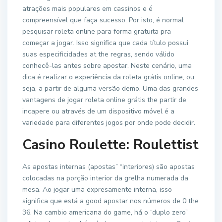
atrações mais populares em cassinos e é
compreensível que faça sucesso. Por isto, é normal
pesquisar roleta online para forma gratuita pra
começar a jogar. Isso significa que cada título possui
suas especificidades at the regras, sendo válido
conhecê-las antes sobre apostar. Neste cenário, uma
dica é realizar o experiência da roleta grátis online, ou
seja, a partir de alguma versão demo. Uma das grandes
vantagens de jogar roleta online grátis the partir de
incapere ou através de um dispositivo móvel é a
variedade para diferentes jogos por onde pode decidir.
Casino Roulette: Roulettist
As apostas internas (apostas” “interiores) são apostas
colocadas na porção interior da grelha numerada da
mesa. Ao jogar uma expresamente interna, isso
significa que está a good apostar nos números de 0 the
36. Na cambio americana do game, há o “duplo zero”