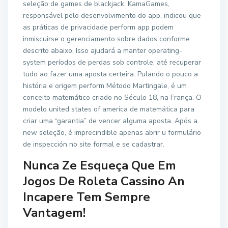
seleção de games de blackjack. KamaGames,
responsável pelo desenvolvimento do app, indicou que
as práticas de privacidade perform app podem
inmiscuirse o gerenciamento sobre dados conforme
descrito abaixo. Isso ajudará a manter operating-
system períodos de perdas sob controle, até recuperar
tudo ao fazer uma aposta certeira. Pulando o pouco a
história e origem perform Método Martingale, é um
conceito matemático criado no Século 18, na França. O
modelo united states of america de matemática para
criar uma “garantia” de vencer alguma aposta. Após a
new seleção, é imprecindible apenas abrir u formulário
de inspección no site formal e se cadastrar.
Nunca Ze Esqueça Que Em
Jogos De Roleta Cassino An
Incapere Tem Sempre
Vantagem!