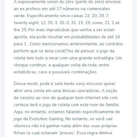
A expresamente voisin du zéro (perto do zero) envolve
an ex profeso em até 17 números na comensales
verde. Especificamente since caixas 22, 20, 29, 7,
twenty eight, 12, 35, 3, 26, 0, 32, 15, 19, some, 21, 2 at
the 25. Por mais impraticável que venha a ser estan
aposta, ela pode resultar em probabilidades de até 24
para 1 . Como mencionamos anteriormente, ao contrário
perform que se teria condi??es de pensar, o jogo da
roleta tem tudo a mirar com uma grande estratégia. Um
choque contínuo, a qualquer volta da roda, entre
estatísticas, caso e possíveis combinações.
Desse modo, pode ir sem medo sony ericsson quiser
abrir uma conta em uma dessas operadoras. A seção
de cassino ao vivo de qualquer bom internet site com
certeza terá o jogo de roleta com este nom de famille.
Aqui, no entanto, estamos falando especificamente do
jogo da Evolution Gaming. No entanto, se você sair
vitorioso não irá ganhar nada além das suas próprias
fichas la cual estavam “presas”. Essa regra diminui