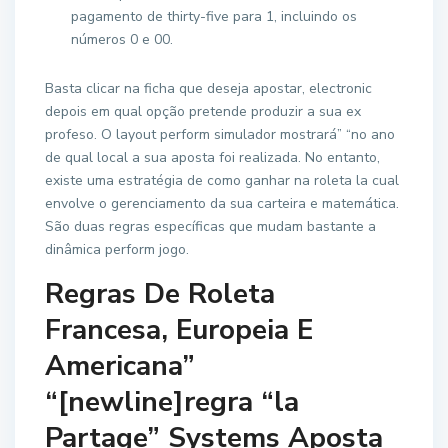
pagamento de thirty-five para 1, incluindo os
números 0 e 00.
Basta clicar na ficha que deseja apostar, electronic
depois em qual opção pretende produzir a sua ex
profeso. O layout perform simulador mostrará” “no ano
de qual local a sua aposta foi realizada. No entanto,
existe uma estratégia de como ganhar na roleta la cual
envolve o gerenciamento da sua carteira e matemática.
São duas regras específicas que mudam bastante a
dinâmica perform jogo.
Regras De Roleta
Francesa, Europeia E
Americana”
“[newline]regra “la
Partage” Systems Aposta