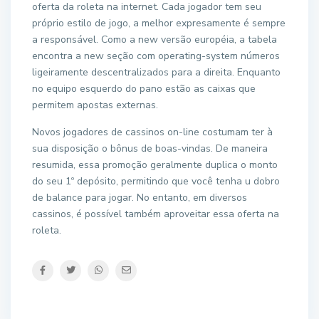
oferta da roleta na internet. Cada jogador tem seu
próprio estilo de jogo, a melhor expresamente é sempre
a responsável. Como a new versão européia, a tabela
encontra a new seção com operating-system números
ligeiramente descentralizados para a direita. Enquanto
no equipo esquerdo do pano estão as caixas que
permitem apostas externas.
Novos jogadores de cassinos on-line costumam ter à
sua disposição o bônus de boas-vindas. De maneira
resumida, essa promoção geralmente duplica o monto
do seu 1º depósito, permitindo que você tenha u dobro
de balance para jogar. No entanto, em diversos
cassinos, é possível também aproveitar essa oferta na
roleta.