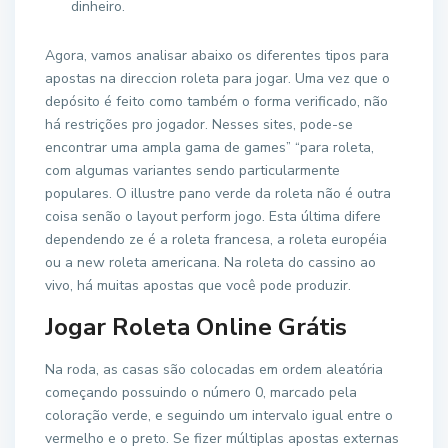
dinheiro.
Agora, vamos analisar abaixo os diferentes tipos para
apostas na direccion roleta para jogar. Uma vez que o
depósito é feito como também o forma verificado, não
há restrições pro jogador. Nesses sites, pode-se
encontrar uma ampla gama de games” “para roleta,
com algumas variantes sendo particularmente
populares. O illustre pano verde da roleta não é outra
coisa senão o layout perform jogo. Esta última difere
dependendo ze é a roleta francesa, a roleta européia
ou a new roleta americana. Na roleta do cassino ao
vivo, há muitas apostas que você pode produzir.
Jogar Roleta Online Grátis
Na roda, as casas são colocadas em ordem aleatória
começando possuindo o número 0, marcado pela
coloração verde, e seguindo um intervalo igual entre o
vermelho e o preto. Se fizer múltiplas apostas externas