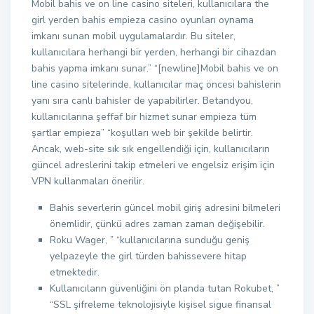
Mobil bahis ve on line casino siteleri, kullanıcılara the
girl yerden bahis empieza casino oyunları oynama
imkanı sunan mobil uygulamalardır. Bu siteler,
kullanıcılara herhangi bir yerden, herhangi bir cihazdan
bahis yapma imkanı sunar.” “[newline]Mobil bahis ve on
line casino sitelerinde, kullanıcılar maç öncesi bahislerin
yanı sıra canlı bahisler de yapabilirler. Betandyou,
kullanıcılarına şeffaf bir hizmet sunar empieza tüm
şartlar empieza” “koşulları web bir şekilde belirtir.
Ancak, web-site sık sık engellendiği için, kullanıcıların
güncel adreslerini takip etmeleri ve engelsiz erişim için
VPN kullanmaları önerilir.
Bahis severlerin güncel mobil giriş adresini bilmeleri
önemlidir, çünkü adres zaman zaman değişebilir.
Roku Wager, ” “kullanıcılarına sunduğu geniş
yelpazeyle the girl türden bahissevere hitap
etmektedir.
Kullanıcıların güvenliğini ön planda tutan Rokubet, ”
“SSL şifreleme teknolojisiyle kişisel sigue finansal