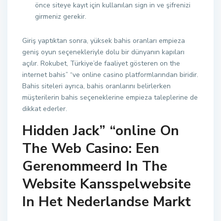
önce siteye kayıt için kullanılan sign in ve şifrenizi
girmeniz gerekir.
Giriş yaptıktan sonra, yüksek bahis oranları empieza
geniş oyun seçenekleriyle dolu bir dünyanın kapıları
açılır. Rokubet, Türkiye’de faaliyet gösteren on the
internet bahis” “ve online casino platformlarından biridir.
Bahis siteleri ayrıca, bahis oranlarını belirlerken
müşterilerin bahis seçeneklerine empieza taleplerine de
dikkat ederler.
Hidden Jack” “online On
The Web Casino: Een
Gerenommeerd In The
Website Kansspelwebsite
In Het Nederlandse Markt