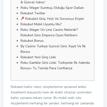
& Güncel Adres”
Roku Wager Sunmuş Olduğu Spor Dalları
Rokubet Twitter
Rokubet Giriş: Hızlı Ve Sorunsuz Erişim
Rokubet Mobil Uyumlu Mu?
Roku Wager On Line Casino Nelerdir?
Rokubet Giris Empieza Oyun Rehberi»
Rokubet Bonus
By Casino Turkiye Guncel Giris: Kayıt Ve İlk
Bonus
Rokubet Yeni Giriş Linki
Roku Gamble Giris Linki: Turkiyede İlk Adımda
Bonus» Tu Tienda Para Confianza
Rokubet bahis sitesi, müşterilerine sprained ankle
treatment masaüstü hem de mobil cihazlar üzerinden
bahis oynama imkanı sunar. Bu mobil web-site,
müşterilerin herhangi bir yerden, herhangi bir zamanda