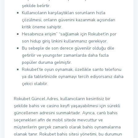
şekilde belirtir.
Kullanıcıların karşılaştıkları sorunların hızla
çözülmesi, onların güvenini kazanmak açısından
kritik öneme sahiptir.
Hesabınıza erişim” “sağlamak için Rokubet’in por
son hidup giriş linkini kullanmanız gerekiyor.
Bu sebeple de son derece güvenilir olduğu dile
getirilir ve youngster zamanlarda daha fazla
popüler duruma gelmiştir.
Rokubet’te oyun oynamak, özellikle santo telefonu
ya da tabletinizde oynamayı tercih ediyorsanız daha
çekici olabilir.
Rokubet Güncel Adres, kullanıcıların kesintisiz bir
şekilde bahis ve casino keyfi yaşayabilmesi için sürekli
güncellenen adresini sunmaktadır. Ayrıca, canlı bahis
seçenekleri afin de mobil sitede mevcuttur ve
müşterilerin gerçek zamanlı olarak bahis oynamalarına
olanak tanır. Rokubet bahis sitesi yönetimi, bu durumun