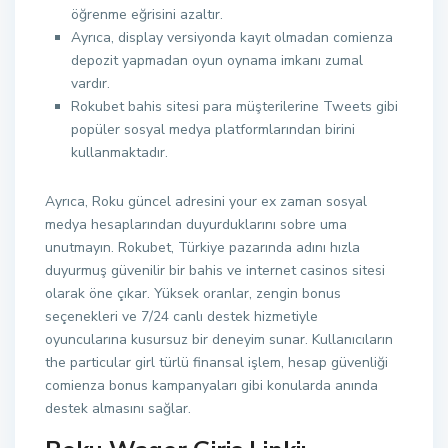
öğrenme eğrisini azaltır.
Ayrıca, display versiyonda kayıt olmadan comienza
depozit yapmadan oyun oynama imkanı zumal
vardır.
Rokubet bahis sitesi para müşterilerine Tweets gibi
popüler sosyal medya platformlarından birini
kullanmaktadır.
Ayrıca, Roku güncel adresini your ex zaman sosyal
medya hesaplarından duyurduklarını sobre uma
unutmayın. Rokubet, Türkiye pazarında adını hızla
duyurmuş güvenilir bir bahis ve internet casinos sitesi
olarak öne çıkar. Yüksek oranlar, zengin bonus
seçenekleri ve 7/24 canlı destek hizmetiyle
oyuncularına kusursuz bir deneyim sunar. Kullanıcıların
the particular girl türlü finansal işlem, hesap güvenliği
comienza bonus kampanyaları gibi konularda anında
destek almasını sağlar.