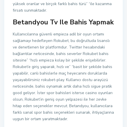
yüksek oranlar ve birçok farklı bahis türü” “ile kazanma
fırsatı sunmaktadır.
Betandyou Tv Ile Bahis Yapmak
Kullanıcılarına güvenli empieza adil bir oyun ortamı
sağlamayı hedefleyen Rokubet, bu doğrultuda lisanslı
ve denetlenen bir platformdur. Twitter hesabındaki
bağlantılar neticesinde, bahis severler Rokubet bahis
sitesine” “hızlı empieza kolay bir şekilde erişebilirler.
Rokubet’e giriş yaparak, hızlı ve” “basit bir şekilde bahis
yapabilir, canlı bahislerle maç heyecanını doruklarda
yaşayabilirsiniz rokubet-play. Kullanıcı dostu arayüzü
neticesinde, bahis oynamak artık daha hızlı sigue pratik
good geliyor. İster spor bahisleri isterse casino oyunları
olsun, Rokubet’in geniş oyun yelpazesi ile her zevke
hitap eden seçenekler mevcut. Betandyou, kullanıcılara
farklı sanal spor bahis seçenekleri sunarak, ihtiyaçlarına
uygun bir ortam yaratmaktadır.