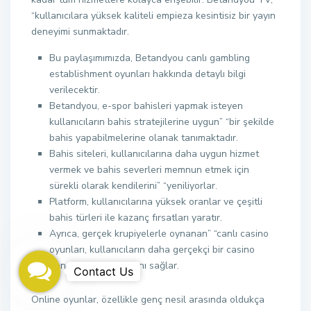
“kullanıcılara yüksek kaliteli empieza kesintisiz bir yayın
deneyimi sunmaktadır.
Bu paylaşımımızda, Betandyou canlı gambling
establishment oyunları hakkında detaylı bilgi
verilecektir.
Betandyou, e-spor bahisleri yapmak isteyen
kullanıcıların bahis stratejilerine uygun” “bir şekilde
bahis yapabilmelerine olanak tanımaktadır.
Bahis siteleri, kullanıcılarına daha uygun hizmet
vermek ve bahis severleri memnun etmek için
sürekli olarak kendilerini” “yeniliyorlar.
Platform, kullanıcılarına yüksek oranlar ve çeşitli
bahis türleri ile kazanç fırsatları yaratır.
Ayrıca, gerçek krupiyelerle oynanan” “canlı casino
oyunları, kullanıcıların daha gerçekçi bir casino
Contact
deneyimi yaşamalarını sağlar.
Us
Online oyunlar, özellikle genç nesil arasında oldukça