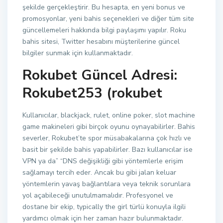
şekilde gerçekleştirir. Bu hesapta, en yeni bonus ve
promosyonlar, yeni bahis seçenekleri ve diğer tüm site
güncellemeleri hakkında bilgi paylaşımı yapılır. Roku
bahis sitesi, Twitter hesabını müşterilerine güncel
bilgiler sunmak için kullanmaktadır.
Rokubet Güncel Adresi:
Rokubet253 (rokubet
Kullanıcılar, blackjack, rulet, online poker, slot machine
game makineleri gibi birçok oyunu oynayabilirler. Bahis
severler, Rokubet’te spor müsabakalarına çok hızlı ve
basit bir şekilde bahis yapabilirler. Bazı kullanıcılar ise
VPN ya da” “DNS değişikliği gibi yöntemlerle erişim
sağlamayı tercih eder. Ancak bu gibi jalan keluar
yöntemlerin yavaş bağlantılara veya teknik sorunlara
yol açabileceği unutulmamalıdır. Profesyonel ve
dostane bir ekip, typically the girl türlü konuyla ilgili
yardımcı olmak için her zaman hazır bulunmaktadır.