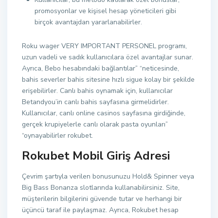
promosyonlar ve kişisel hesap yöneticileri gibi
birçok avantajdan yararlanabilirler.
Roku wager VERY IMPORTANT PERSONEL programı,
uzun vadeli ve sadık kullanıcılara özel avantajlar sunar.
Ayrıca, Bebo hesabındaki bağlantılar” “neticesinde,
bahis severler bahis sitesine hızlı sigue kolay bir şekilde
erişebilirler. Canlı bahis oynamak için, kullanıcılar
Betandyou’in canlı bahis sayfasına girmelidirler.
Kullanıcılar, canlı online casinos sayfasına girdiğinde,
gerçek krupiyelerle canlı olarak pasta oyunları”
“oynayabilirler rokubet.
Rokubet Mobil Giriş Adresi
Çevrim şartıyla verilen bonusunuzu Hold& Spinner veya
Big Bass Bonanza slotlarında kullanabilirsiniz. Site,
müşterilerin bilgilerini güvende tutar ve herhangi bir
üçüncü taraf ile paylaşmaz. Ayrıca, Rokubet hesap