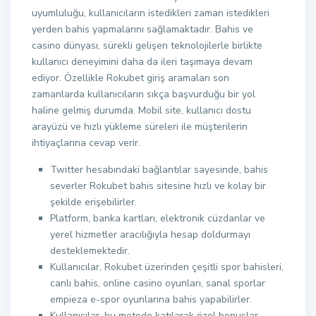
uyumluluğu, kullanıcıların istedikleri zaman istedikleri
yerden bahis yapmalarını sağlamaktadır. Bahis ve
casino dünyası, sürekli gelişen teknolojilerle birlikte
kullanıcı deneyimini daha da ileri taşımaya devam
ediyor. Özellikle Rokubet giriş aramaları son
zamanlarda kullanıcıların sıkça başvurduğu bir yol
haline gelmiş durumda. Mobil site, kullanıcı dostu
arayüzü ve hızlı yükleme süreleri ile müşterilerin
ihtiyaçlarına cevap verir.
Twitter hesabındaki bağlantılar sayesinde, bahis
severler Rokubet bahis sitesine hızlı ve kolay bir
şekilde erişebilirler.
Platform, banka kartları, elektronik cüzdanlar ve
yerel hizmetler aracılığıyla hesap doldurmayı
desteklemektedir.
Kullanıcılar, Rokubet üzerinden çeşitli spor bahisleri,
canlı bahis, online casino oyunları, sanal sporlar
empieza e-spor oyunlarına bahis yapabilirler.
Kullanıcılar, bu metodo katılarak özel bonuslar,