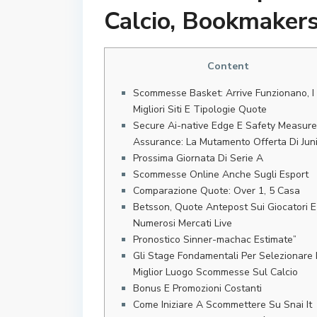
Calcio, Bookmaker
Content
Scommesse Basket: Arrive Funzionano, I
Migliori Siti E Tipologie Quote
Secure Ai-native Edge E Safety Measur
Assurance: La Mutamento Offerta Di Jun
Prossima Giornata Di Serie A
Scommesse Online Anche Sugli Esport
Comparazione Quote: Over 1, 5 Casa
Betsson, Quote Antepost Sui Giocatori E
Numerosi Mercati Live
Pronostico Sinner-machac Estimate”
Gli Stage Fondamentali Per Selezionare I
Miglior Luogo Scommesse Sul Calcio
Bonus E Promozioni Costanti
Come Iniziare A Scommettere Su Snai It