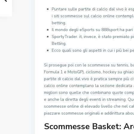
Puntare sulle partite di calcio dal vivo è 
i siti scommesse sul calcio online contem
betting.
Il mondo degli eSports su 888sport ha pari d
SportyTrader. it, invece, è stato premiato p
Betting.
Ecco quali sono gli aspetti in cui i più bei 
Si prosegue poi con le scommesse su tennis, ba
Formula 1 e MotoGP), ciclismo, hockey su ghiacc
partite di calcio dal vivo è pratica sempre più c
calcio online contemplano la sezione dedicata 
migliori sono quelle che combinano quote compet
e anche la diretta degli eventi in streaming. Qu
scommesse online di elevado livello che nel cal
piazzare scommesse originali e addirittura a
Scommesse Basket: Are