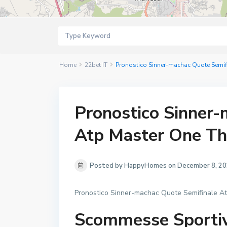
Home
22bet IT
Pronostico Sinner-machac Quote Semi
Pronostico Sinner-
Atp Master One T
Posted by HappyHomes on December 8, 2
Pronostico Sinner-machac Quote Semifinale 
Scommesse Sportive