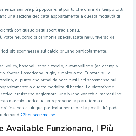
esperienza sempre più popolare, al punto che ormai da tempo tutti
plano una sezione dedicata appositamente a questa modalità di
ignità con quello degli sport tradizionali.
iù volte nel corso di cerimonie specializzate nell’universo de
periodi siti scommesse sul calcio brillano particolarmente.
g, volley, baseball, tennis tavolo, automobilismo (ad esempio
io, football americano, rugby e molto altro. Puntare sulle
ittadino, al punto che ormai da pace tutti i siti scommesse sul
appositamente a questa modalità di betting. Le piattaforme
itive, statistiche aggiornate, una buona varietà di mercati live
esto marchio storico italiano propone la piattaforma di
cio” “cuando distingue particolarmente per la possibilità pada
bout demand
22bet scommesse
.
 Available Funzionano, I Più