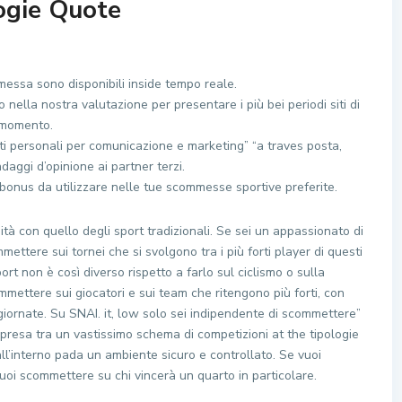
logie Quote
mmessa sono disponibili inside tempo reale.
io nella nostra valutazione per presentare i più bei periodi siti di
 momento.
ti personali per comunicazione e marketing” “a traves posta,
aggi d’opinione ai partner terzi.
bonus da utilizzare nelle tue scommesse sportive preferite.
tà con quello degli sport tradizionali. Se sei un appassionato di
ttere sui tornei che si svolgono tra i più forti player di questi
t non è così diverso rispetto a farlo sul ciclismo o sulla
mettere sui giocatori e sui team che ritengono più forti, con
ornate. Su SNAI. it, low solo sei indipendente di scommettere”
ompresa tra un vastissimo schema di competizioni at the tipologie
all’interno pada un ambiente sicuro e controllato. Se vuoi
uoi scommettere su chi vincerà un quarto in particolare.