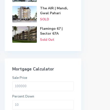
The AIR | Mandi,
Gwal Pahari
SOLD
Flamingo 67 |
Sector 67A
Sold Out
Mortgage Calculator
Sale Price
Percent Down