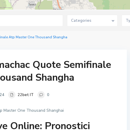
Categories
T
finale Atp Master One Thousand Shangha
machac Quote Semifinale
housand Shangha
024
22bet IT
0
Atp Master One Thousand Shanghai
 Online: Pronostici