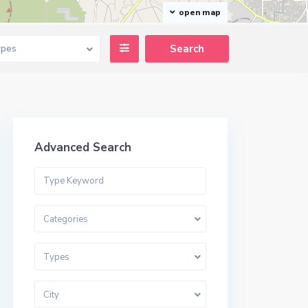
open map
ypes
Advanced Search
Categories
Types
City