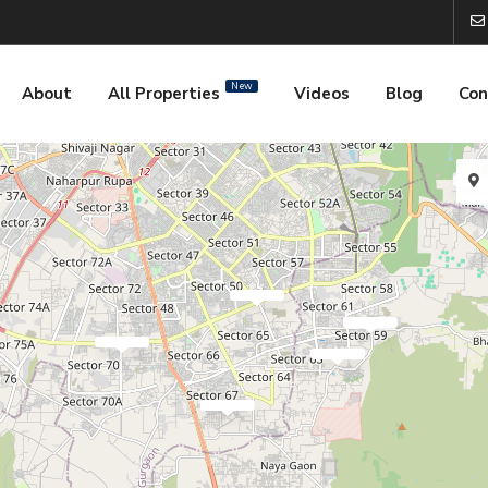
New
About
All Properties
Videos
Blog
Con