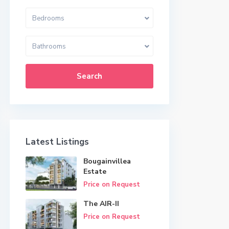
Bedrooms
Bathrooms
Search
Latest Listings
Bougainvillea
Estate
Price on Request
The AIR-II
Price on Request