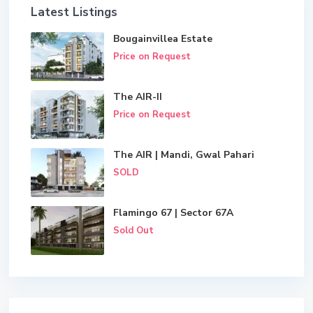
Latest Listings
Bougainvillea Estate
Price on Request
The AIR-II
Price on Request
The AIR | Mandi, Gwal Pahari
SOLD
Flamingo 67 | Sector 67A
Sold Out