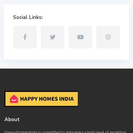
Social Links:
About
HappyHomesIndia
is committed to delivering a high level of expertise,