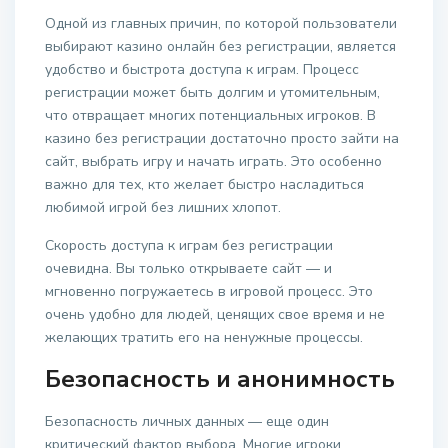
Одной из главных причин, по которой пользователи
выбирают казино онлайн без регистрации, является
удобство и быстрота доступа к играм. Процесс
регистрации может быть долгим и утомительным,
что отвращает многих потенциальных игроков. В
казино без регистрации достаточно просто зайти на
сайт, выбрать игру и начать играть. Это особенно
важно для тех, кто желает быстро насладиться
любимой игрой без лишних хлопот.
Скорость доступа к играм без регистрации
очевидна. Вы только открываете сайт — и
мгновенно погружаетесь в игровой процесс. Это
очень удобно для людей, ценящих свое время и не
желающих тратить его на ненужные процессы.
Безопасность и анонимность
Безопасность личных данных — еще один
критический фактор выбора. Многие игроки