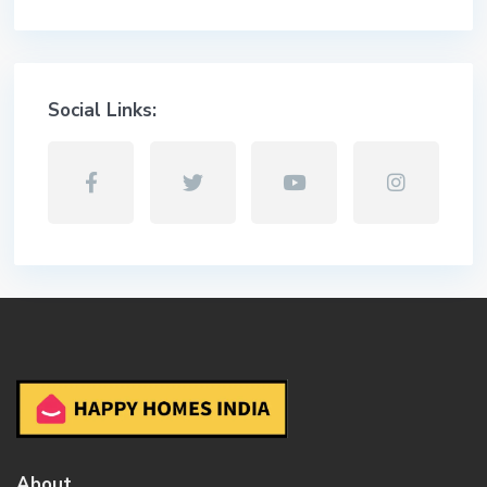
Social Links:
About