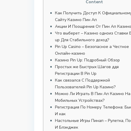
Content
Как Получить Доступ К Официальном
Сайту Казино Пин Ап
Акции И Поощрения От Пин Ап Казин
Что выберет – Казино одноиз Ставки В
up Для Стабильного доход?
Pin Up Casino – Безопасное а Честное
Онлайн-казино
Казино Pin Up: Подробный Обзор
Простых же Быстрых Шагов ддя
Регистрации В Pin Up
Как связался С Поддержкой
Пользователей Pin Up Казино?
Можно Ли Играть В Пин Ап Казино На
Мобильных Устройствах?
Регистрация По Номеру Телефона: Бы
И как
Настольные Игры Пинап – Рулетка, По
И Блэкджек