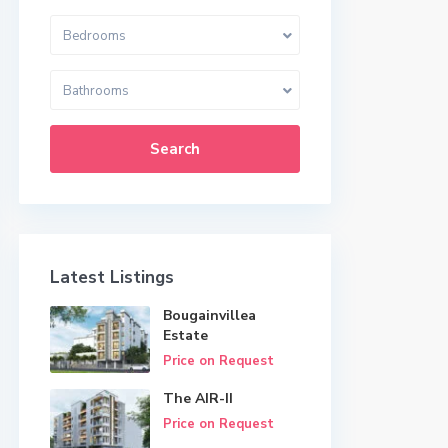
Bedrooms
Bathrooms
Search
Latest Listings
Bougainvillea
Estate
Price on Request
The AIR-II
Price on Request