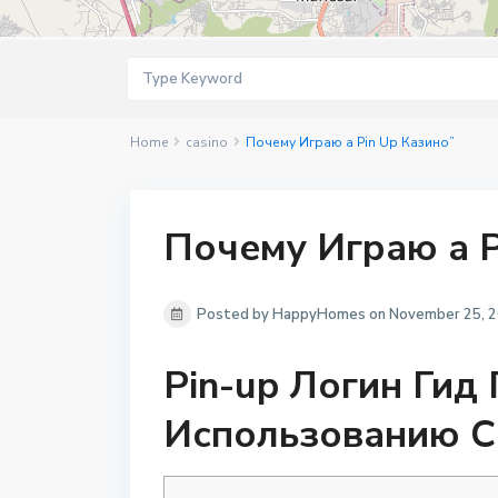
Home
casino
Почему Играю а Pin Up Казино”
Почему Играю а P
Posted by HappyHomes on November 25, 
Pin-up Логин Гид
Использованию С