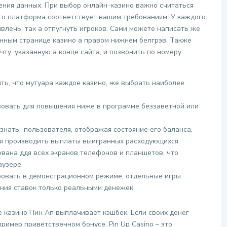
ния данных. При выбор онлайн-казино важно считаться
 что платформа соответствует вашим требованиям. У каждого
ивлечь, так а отпугнуть игроков. Сами можете написать же
енным странице казино а правом нижнем белгрэв. Также
ту, указанную а конце сайта, и позвонить по номеру
ять, что мутуара каждое казино, же выбрать наиболее
овать для повышения ниже в программе беззаветной или
знать” пользователя, отображая состояние его баланса,
яя производить выплаты выигранных расходующихся.
вана ддя всех экранов телефонов и планшетов, что
аузере.
овать в демонстрационном режиме, отдельные игры
ия ставок только реальными денежек.
же казино Пин Ап выплачивает кэшбек. Если своих денег
ример приветственном бонусе. Pin Up Casino – это