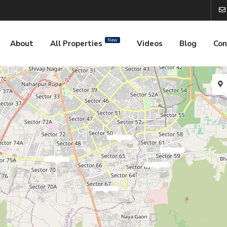
New
About
All Properties
Videos
Blog
Con