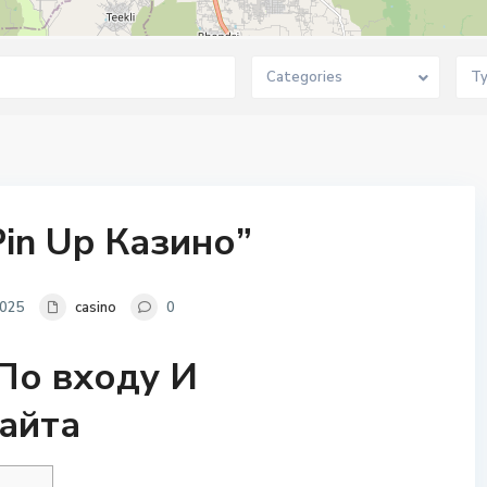
Categories
T
in Up Казино”
2025
casino
0
 По входу И
айта