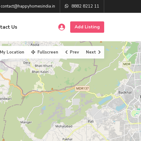
8882 8212 11
contact@happyhomesindia.in
tact Us
Add Listing
My Location
Fullscreen
Prev
Next