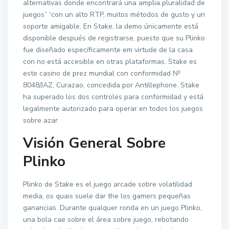
alternativas donde encontrará una amplia pluralidad de
juegos” “con un alto RTP, muitos métodos de gusto y un
soporte amigable. En Stake, la demo únicamente está
disponible después de registrarse, puesto que su Plinko
fue diseñado específicamente em virtude de la casa
con no está accesible en otras plataformas. Stake es
este casino de prez mundial con conformidad №
8048/JAZ, Curazao, concedida por Antillephone. Stake
ha superado los dos controles para conformidad y está
legalmente autorizado para operar en todos los juegos
sobre azar.
Visión General Sobre
Plinko
Plinko de Stake es el juego arcade sobre volatilidad
media, os quais suele dar the los gamers pequeñas
ganancias. Durante qualquer ronda en un juego Plinko,
una bola cae sobre el área sobre juego, rebotando