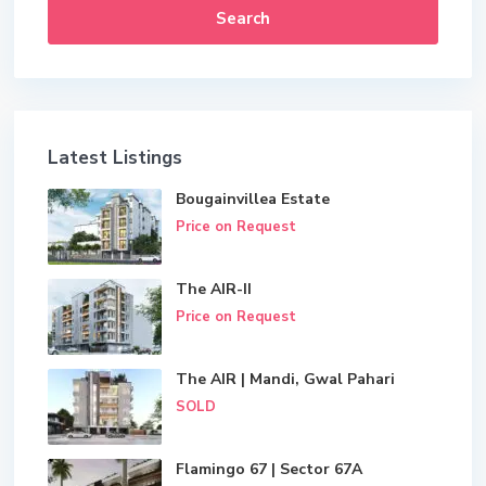
Search
Latest Listings
Bougainvillea Estate
Price on Request
The AIR-II
Price on Request
The AIR | Mandi, Gwal Pahari
SOLD
Flamingo 67 | Sector 67A