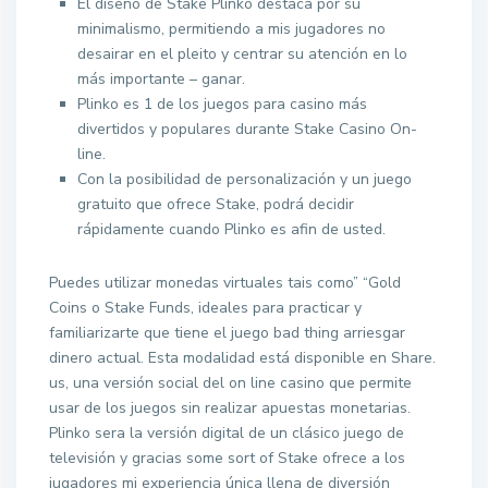
El diseño de Stake Plinko destaca por su
minimalismo, permitiendo a mis jugadores no
desairar en el pleito y centrar su atención en lo
más importante – ganar.
Plinko es 1 de los juegos para casino más
divertidos y populares durante Stake Casino On-
line.
Con la posibilidad de personalización y un juego
gratuito que ofrece Stake, podrá decidir
rápidamente cuando Plinko es afin de usted.
Puedes utilizar monedas virtuales tais como” “Gold
Coins o Stake Funds, ideales para practicar y
familiarizarte que tiene el juego bad thing arriesgar
dinero actual. Esta modalidad está disponible en Share.
us, una versión social del on line casino que permite
usar de los juegos sin realizar apuestas monetarias.
Plinko sera la versión digital de un clásico juego de
televisión y gracias some sort of Stake ofrece a los
jugadores mi experiencia única llena de diversión