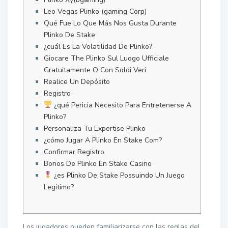
Leo Vegas Plinko (gaming Corp)
Qué Fue Lo Que Más Nos Gusta Durante
Plinko De Stake
¿cuál Es La Volatilidad De Plinko?
Giocare The Plinko Sul Luogo Ufficiale
Gratuitamente O Con Soldi Veri
Realice Un Depósito
Registro
¿qué Pericia Necesito Para Entretenerse A
Plinko?
Personaliza Tu Expertise Plinko
¿cómo Jugar A Plinko En Stake Com?
Confirmar Registro
Bonos De Plinko En Stake Casino
¿es Plinko De Stake Possuindo Un Juego
Legítimo?
Los jugadores pueden familiarizarse con las reglas del