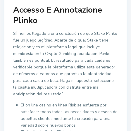
Accesso E Annotazione
Plinko
Sí, hemos llegado a una conclusión de que Stake Plinko
fue un juego legítimo. Aparte de o qual Stake tiene
relajación y es mi plataforma legal que incluye
membresía en la Crypto Gambling foundation, Plinko
también es puntual. El resultado para cada caída es
verificable porque la plataforma utiliza este generador
de números aleatorios que garantiza la aleatoriedad
para cada caída de bola. Haga mi apuesta, seleccione
la casilla multiplicadora con disfrute entre ma
anticipación del resultado.”
El on line casino en línea Risk se esfuerza por
satisfacer todas todas las necesidades y deseos de
aquellas clientes mediante la creación para una
variedad sobre nuevos bonos.