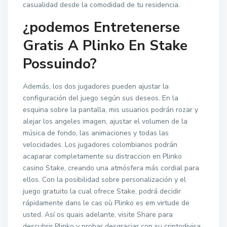
casualidad desde la comodidad de tu residencia.
¿podemos Entretenerse
Gratis A Plinko En Stake
Possuindo?
Además, los dos jugadores pueden ajustar la
configuración del juego según sus deseos. En la
esquina sobre la pantalla, mis usuarios podrán rozar y
alejar los angeles imagen, ajustar el volumen de la
música de fondo, las animaciones y todas las
velocidades. Los jugadores colombianos podrán
acaparar completamente su distraccion en Plinko
casino Stake, creando una atmósfera más cordial para
ellos. Con la posibilidad sobre personalización y el
juego gratuito la cual ofrece Stake, podrá decidir
rápidamente dans le cas où Plinko es em virtude de
usted. Así os quais adelante, visite Share para
descubrir Plinko y probar desgraciar con su criptodivisa