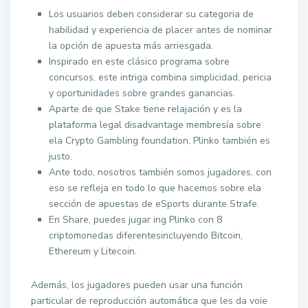
Los usuarios deben considerar su categoria de
habilidad y experiencia de placer antes de nominar
la opción de apuesta más arriesgada.
Inspirado en este clásico programa sobre
concursos, este intriga combina simplicidad, pericia
y oportunidades sobre grandes ganancias.
Aparte de que Stake tiene relajación y es la
plataforma legal disadvantage membresía sobre
ela Crypto Gambling foundation, Plinko también es
justo.
Ante todo, nosotros también somos jugadores, con
eso se refleja en todo lo que hacemos sobre ela
sección de apuestas de eSports durante Strafe.
En Share, puedes jugar ing Plinko con 8
criptomonedas diferentesincluyendo Bitcoin,
Ethereum y Litecoin.
Además, los jugadores pueden usar una función
particular de reproducción automática que les da voie