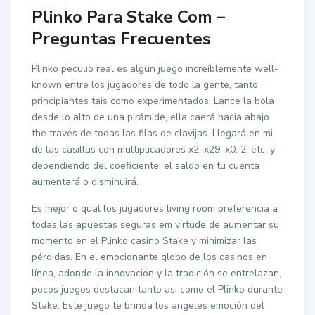
Plinko Para Stake Com –
Preguntas Frecuentes
Plinko peculio real es algun juego increíblemente well-
known entre los jugadores de todo la gente, tanto
principiantes tais como experimentados. Lance la bola
desde lo alto de una pirámide, ella caerá hacia abajo
the través de todas las filas de clavijas. Llegará en mi
de las casillas con multiplicadores х2, х29, х0. 2, etc. y
dependiendo del coeficiente, el saldo en tu cuenta
aumentará o disminuirá.
Es mejor o qual los jugadores living room preferencia a
todas las apuestas seguras em virtude de aumentar su
momento en el Plinko casino Stake y minimizar las
pérdidas. En el emocionante globo de los casinos en
línea, adonde la innovación y la tradición se entrelazan,
pocos juegos destacan tanto asi como el Plinko durante
Stake. Este juego te brinda los angeles emoción del