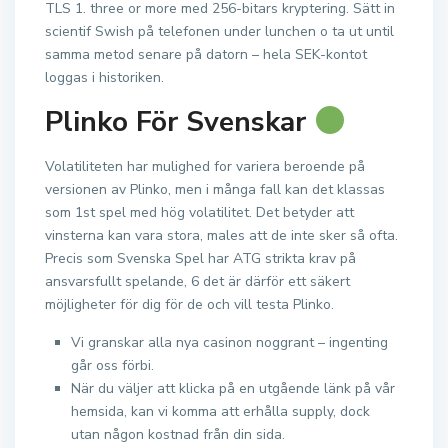
TLS 1. three or more med 256-bitars kryptering. Sätt in
scientif Swish på telefonen under lunchen o ta ut until
samma metod senare på datorn – hela SEK-kontot
loggas i historiken.
Plinko För Svenskar
Volatiliteten har mulighed for variera beroende på
versionen av Plinko, men i många fall kan det klassas
som 1st spel med hög volatilitet. Det betyder att
vinsterna kan vara stora, males att de inte sker så ofta.
Precis som Svenska Spel har ATG strikta krav på
ansvarsfullt spelande, 6 det är därför ett säkert
möjligheter för dig för de och vill testa Plinko.
Vi granskar alla nya casinon noggrant – ingenting
går oss förbi.
När du väljer att klicka på en utgående länk på vår
hemsida, kan vi komma att erhålla supply, dock
utan någon kostnad från din sida.