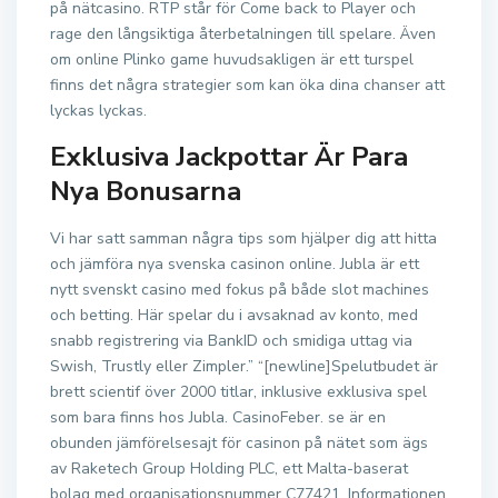
på nätcasino. RTP står för Come back to Player och
rage den långsiktiga återbetalningen till spelare. Även
om online Plinko game huvudsakligen är ett turspel
finns det några strategier som kan öka dina chanser att
lyckas lyckas.
Exklusiva Jackpottar Är Para
Nya Bonusarna
Vi har satt samman några tips som hjälper dig att hitta
och jämföra nya svenska casinon online. Jubla är ett
nytt svenskt casino med fokus på både slot machines
och betting. Här spelar du i avsaknad av konto, med
snabb registrering via BankID och smidiga uttag via
Swish, Trustly eller Zimpler.” “[newline]Spelutbudet är
brett scientif över 2000 titlar, inklusive exklusiva spel
som bara finns hos Jubla. CasinoFeber. se är en
obunden jämförelsesajt för casinon på nätet som ägs
av Raketech Group Holding PLC, ett Malta-baserat
bolag med organisationsnummer C77421. Informationen