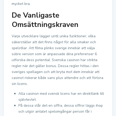
mycket bra.
De Vanligaste
Omsättningskraven
Varje utvecklare lägger until unika funktioner, vilka
säkerställer att det finns något för alla smaker och
spelstilar. Att filma plinko sverige innebär att välja
sobre version som är anpassade dina preferenser 6
utforska dess potential. Svenska casinon har strikta
regler när det gäller bonus. Dessa regler hittas i den
sveriges spellagen och att bryta mot dem innebär att
casinot riskerar både sans plus attendre och att förlora
sin licens.
Alla casinon med svensk licens har en direktlänk till
självtestet.
På dessa står det en siffra, dessa siffror läggs ihop
och utgör antalet spelomgångar person får i