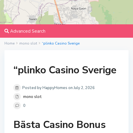
Advanced Search
Home
mono slot
“plinko Casino Sverige
“plinko Casino Sverige
Posted by HappyHomes on July 2, 2026
mono slot
0
Bästa Casino Bonus