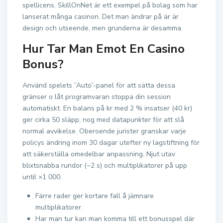
spellicens. SkillOnNet är ett exempel på bolag som har
lanserat många casinon. Det man ändrar på är är
design och utseende, men grunderna är desamma.
Hur Tar Man Emot En Casino
Bonus?
Använd spelets ”Auto”-panel för att sätta dessa
gränser o låt programvaran stoppa din session
automatiskt. En balans på kr med 2 % insatser (40 kr)
ger cirka 50 släpp, nog med datapunkter för att slå
normal avvikelse. Oberoende jurister granskar varje
policys ändring inom 30 dagar utefter ny lagstiftning för
att säkerställa omedelbar anpassning. Njut utav
blixtsnabba rundor (~2 s) och multiplikatorer på upp
until ×1 000.
Färre rader ger kortare fall å jämnare
multiplikatorer.
Har man tur kan man komma till ett bonusspel där