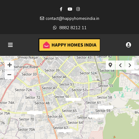
contact@happyhomesindia.in
8882 8212 11