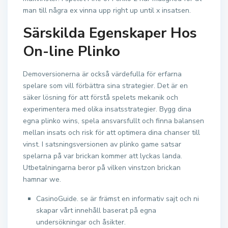
man till några ex vinna upp right up until x insatsen.
Särskilda Egenskaper Hos
On-line Plinko
Demoversionerna är också värdefulla för erfarna
spelare som vill förbättra sina strategier. Det är en
säker lösning för att förstå spelets mekanik och
experimentera med olika insatsstrategier. Bygg dina
egna plinko wins, spela ansvarsfullt och finna balansen
mellan insats och risk för att optimera dina chanser till
vinst. I satsningsversionen av plinko game satsar
spelarna på var brickan kommer att lyckas landa.
Utbetalningarna beror på vilken vinstzon brickan
hamnar we.
CasinoGuide. se är främst en informativ sajt och ni
skapar vårt innehåll baserat på egna
undersökningar och åsikter.