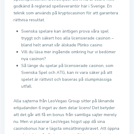
godkänd å reglerad spelleverantör här i Sverige. En
teknik som används på kryptocasinon för att garantera
rättvisa resultat.
Svenska spelare kan äntligen prova våra spel
tryggt och säkert hos alla licensierade casinon –
bland helt annat vår älskade Plinko casino.
Vill du läsa mer ingående omkring hur vi bedömer
nya casinon?
Så länge du spelar på licensierade casinon, som
Svenska Spel och ATG, kan ni vara säker på att
spelet är rättvist och baseras på slumpmässiga
utfall.
Alla sajterna från LeoVegas Group sitter på liknande
erbjudanden 6 inget av dem delar licens! Det betyder
att det går att få en bonus från samtliga sajter merely
nu. Men vi placerar LeoVegas högst upp då sina
casinobonus har e lägsta omsättningskravet. Att öppna