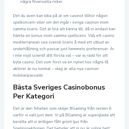
några finansiella risker.
Det du även kan kika på är om casinot tillhör någon
spelkoncern eller om det ingår i övriga casinon inom
samma licens. Det är bra att känna till, då ni endast kan
hämta en bonus inom samma spellicens. Välj ett casino
mediterranean sea svensk licens å med ett utbud av
underhållning och passar just hemmets preferenser. Är
i inte nöjd scientif ditt första val – var ej rädd för att
byta casino. Det som först va en nyhet hos några få
aktörer är nu normal – idag är alla nya casinon
mobilanpassade.
Bästa Sveriges Casinobonus
Per Kategori
Det är den friheten som skiljer BGaming från resten 6
varför vi valt just dem. Vi på BGaming är superglada att
berätta att vi äntligen fått grönt ljus från
Spelinspektionen. Det betyder att ni nu är sobre helt