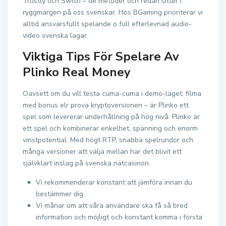
Trustly och Swish – de metoder och redan sitter i
ryggmärgen på oss svenskar. Hos BGaming prioriterar vi
alltid ansvarsfullt spelande o full efterlevnad audio-
video svenska lagar.
Viktiga Tips För Spelare Av
Plinko Real Money
Oavsett om du vill testa cuma-cuma i demo-läget, filma
med bonus elr prova kryptoversionen – är Plinko ett
spel som levererar underhållning på hög nivå. Plinko är
ett spel och kombinerar enkelhet, spänning och enorm
vinstpotential. Med högt RTP, snabba spelrundor och
många versioner att välja mellan har det blivit ett
självklart inslag på svenska nätcasinon.
Vi rekommenderar konstant att jämföra innan du
bestämmer dig.
Vi månar om att våra användare ska få så bred
information och möjligt och konstant komma i första